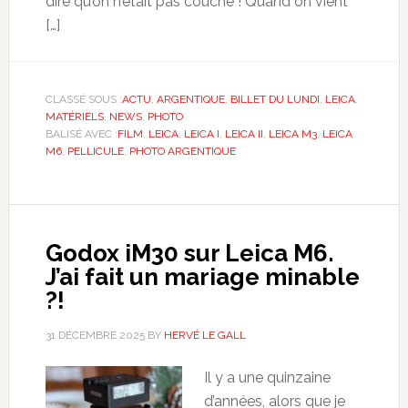
dire qu’on n’était pas couché ! Quand on vient
[…]
CLASSÉ SOUS :
ACTU
,
ARGENTIQUE
,
BILLET DU LUNDI
,
LEICA
,
MATÉRIELS
,
NEWS
,
PHOTO
BALISÉ AVEC :
FILM
,
LEICA
,
LEICA I
,
LEICA II
,
LEICA M3
,
LEICA
M6
,
PELLICULE
,
PHOTO ARGENTIQUE
Godox iM30 sur Leica M6.
J’ai fait un mariage minable
?!
31 DÉCEMBRE 2025
BY
HERVÉ LE GALL
Il y a une quinzaine
d’années, alors que je