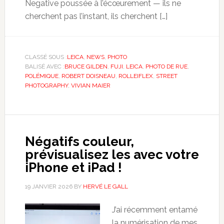
Negative poussée à l’écœurement — ils ne
cherchent pas l’instant, ils cherchent […]
CLASSÉ SOUS :
LEICA
,
NEWS
,
PHOTO
BALISÉ AVEC :
BRUCE GILDEN
,
FUJI
,
LEICA
,
PHOTO DE RUE
,
POLÉMIQUE
,
ROBERT DOISNEAU
,
ROLLEIFLEX
,
STREET
PHOTOGRAPHY
,
VIVIAN MAIER
Négatifs couleur,
prévisualisez les avec votre
iPhone et iPad !
19 JANVIER 2026
BY
HERVÉ LE GALL
J’ai récemment entamé
la numérisation de mes