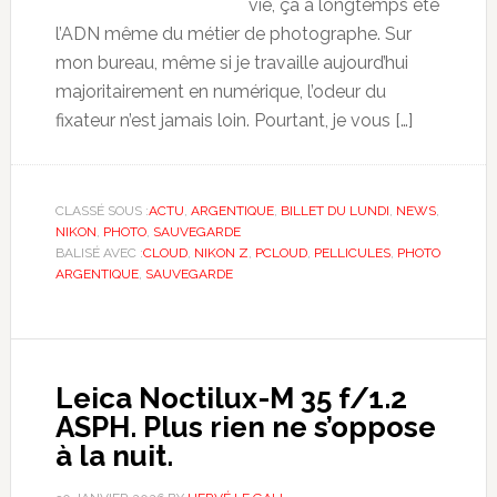
vie, ça a longtemps été
l’ADN même du métier de photographe. Sur
mon bureau, même si je travaille aujourd’hui
majoritairement en numérique, l’odeur du
fixateur n’est jamais loin. Pourtant, je vous […]
CLASSÉ SOUS :
ACTU
,
ARGENTIQUE
,
BILLET DU LUNDI
,
NEWS
,
NIKON
,
PHOTO
,
SAUVEGARDE
BALISÉ AVEC :
CLOUD
,
NIKON Z
,
PCLOUD
,
PELLICULES
,
PHOTO
ARGENTIQUE
,
SAUVEGARDE
Leica Noctilux-M 35 f/1.2
ASPH. Plus rien ne s’oppose
à la nuit.