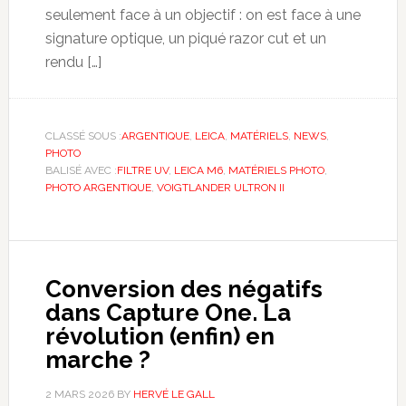
seulement face à un objectif : on est face à une
signature optique, un piqué razor cut et un
rendu […]
CLASSÉ SOUS :
ARGENTIQUE
,
LEICA
,
MATÉRIELS
,
NEWS
,
PHOTO
BALISÉ AVEC :
FILTRE UV
,
LEICA M6
,
MATÉRIELS PHOTO
,
PHOTO ARGENTIQUE
,
VOIGTLANDER ULTRON II
Conversion des négatifs
dans Capture One. La
révolution (enfin) en
marche ?
2 MARS 2026
BY
HERVÉ LE GALL