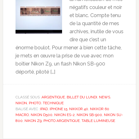
négatifs couleur et noir
et blanc. Compte tenu
de la quantité de mes
archives, inutile de vous
dire que c’est un
énorme boulot. Pour mener à bien cette tâche,
je mets en œuvre la prise de vue avec mon
boîtier Nikon Z9, un flash Nikon SB-900
déporté, piloté […]
CLASSÉ SOUS :
ARGENTIQUE
,
BILLET DU LUNDI
,
NEWS
,
NIKON
,
PHOTO
,
TECHNIQUE
BALISÉ AVEC :
IPAD
,
IPHONE 15
,
NIKKOR 40
,
NIKKOR 60
MACRO
,
NIKON D500
,
NIKON ES-2
,
NIKON SB-900
,
NIKON SU-
800
,
NIKON Z9
,
PHOTO ARGENTIQUE
,
TABLE LUMINEUSE