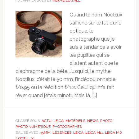
30 JANVIER 2026
BY
HERVÉ LE GALL
Quand le nom Noctilux
s’affiche sur le fût d’une
optique, le
photographe que je
suis a tendance à avoir
les pupilles qui se
dilatent autant que le
diaphragme de la bête. Jusqu’ici, le mythe
Noctilux, c’était le 50 mm, l’indéboulonnable
f/0.95 ou la réédition f/1.2. Celui qui m’a fait
rêver quand j’étais minot… Mais là, […]
CLASSÉ SOUS :
ACTU
,
LEICA
,
MATÉRIELS
,
NEWS
,
PHOTO
,
PHOTO NUMÉRIQUE
,
PHOTOGRAPHES
BALISÉ AVEC :
35MM
,
LÉGENDES
,
LEICA
,
LEICA M11
,
LEICA M6
,
NOCTILUX