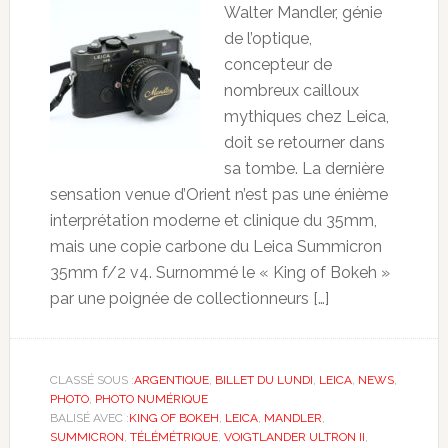
Walter Mandler, génie
de l’optique,
concepteur de
nombreux cailloux
mythiques chez Leica,
doit se retourner dans
sa tombe. La dernière
sensation venue d’Orient n’est pas une énième
interprétation moderne et clinique du 35mm,
mais une copie carbone du Leica Summicron
35mm f/2 v4. Surnommé le « King of Bokeh »
par une poignée de collectionneurs […]
CLASSÉ SOUS :
ARGENTIQUE
,
BILLET DU LUNDI
,
LEICA
,
NEWS
,
PHOTO
,
PHOTO NUMÉRIQUE
BALISÉ AVEC :
KING OF BOKEH
,
LEICA
,
MANDLER
,
SUMMICRON
,
TÉLÉMÉTRIQUE
,
VOIGTLANDER ULTRON II
,