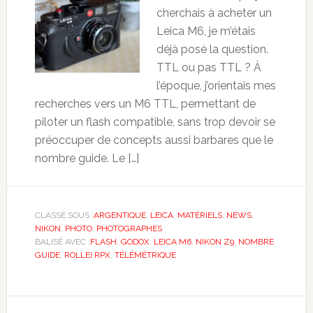
cherchais à acheter un
Leica M6, je m’étais
déjà posé la question.
TTL ou pas TTL ? À
l’époque, j’orientais mes
recherches vers un M6 TTL, permettant de
piloter un flash compatible, sans trop devoir se
préoccuper de concepts aussi barbares que le
nombre guide. Le […]
CLASSÉ SOUS :
ARGENTIQUE
,
LEICA
,
MATÉRIELS
,
NEWS
,
NIKON
,
PHOTO
,
PHOTOGRAPHES
BALISÉ AVEC :
FLASH
,
GODOX
,
LEICA M6
,
NIKON Z9
,
NOMBRE
GUIDE
,
ROLLEI RPX
,
TÉLÉMÉTRIQUE