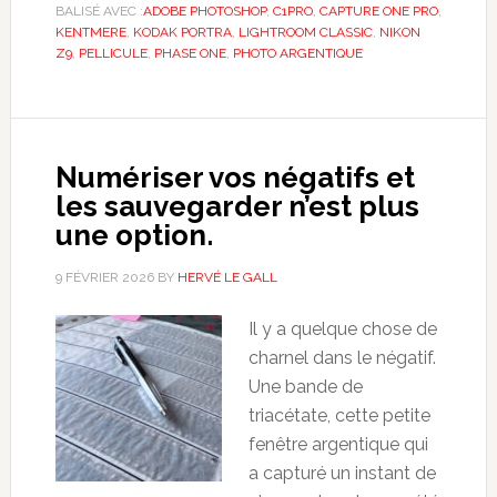
BALISÉ AVEC :
ADOBE PHOTOSHOP
,
C1PRO
,
CAPTURE ONE PRO
,
KENTMERE
,
KODAK PORTRA
,
LIGHTROOM CLASSIC
,
NIKON
Z9
,
PELLICULE
,
PHASE ONE
,
PHOTO ARGENTIQUE
Numériser vos négatifs et
les sauvegarder n’est plus
une option.
9 FÉVRIER 2026
BY
HERVÉ LE GALL
Il y a quelque chose de
charnel dans le négatif.
Une bande de
triacétate, cette petite
fenêtre argentique qui
a capturé un instant de