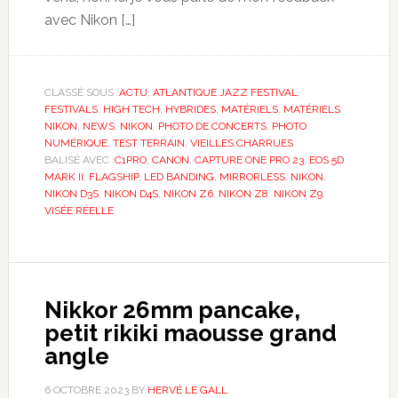
avec Nikon […]
CLASSÉ SOUS :
ACTU
,
ATLANTIQUE JAZZ FESTIVAL
,
FESTIVALS
,
HIGH TECH
,
HYBRIDES
,
MATÉRIELS
,
MATÉRIELS
NIKON
,
NEWS
,
NIKON
,
PHOTO DE CONCERTS
,
PHOTO
NUMÉRIQUE
,
TEST TERRAIN
,
VIEILLES CHARRUES
BALISÉ AVEC :
C1PRO
,
CANON
,
CAPTURE ONE PRO 23
,
EOS 5D
MARK II
,
FLAGSHIP
,
LED BANDING
,
MIRRORLESS
,
NIKON
,
NIKON D3S
,
NIKON D4S
,
NIKON Z6
,
NIKON Z8
,
NIKON Z9
,
VISÉE RÉELLE
Nikkor 26mm pancake,
petit rikiki maousse grand
angle
6 OCTOBRE 2023
BY
HERVÉ LE GALL