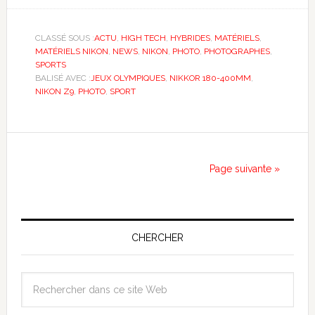
CLASSÉ SOUS :
ACTU
,
HIGH TECH
,
HYBRIDES
,
MATÉRIELS
,
MATÉRIELS NIKON
,
NEWS
,
NIKON
,
PHOTO
,
PHOTOGRAPHES
,
SPORTS
BALISÉ AVEC :
JEUX OLYMPIQUES
,
NIKKOR 180-400MM
,
NIKON Z9
,
PHOTO
,
SPORT
Page suivante »
CHERCHER