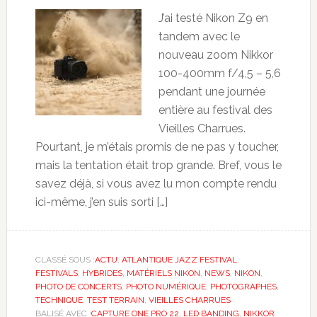
J’ai testé Nikon Z9 en
tandem avec le
nouveau zoom Nikkor
100-400mm f/4,5 – 5,6
pendant une journée
entière au festival des
Vieilles Charrues.
Pourtant, je m’étais promis de ne pas y toucher,
mais la tentation était trop grande. Bref, vous le
savez déjà, si vous avez lu mon compte rendu
ici-même, j’en suis sorti […]
CLASSÉ SOUS :
ACTU
,
ATLANTIQUE JAZZ FESTIVAL
,
FESTIVALS
,
HYBRIDES
,
MATÉRIELS NIKON
,
NEWS
,
NIKON
,
PHOTO DE CONCERTS
,
PHOTO NUMÉRIQUE
,
PHOTOGRAPHES
,
TECHNIQUE
,
TEST TERRAIN
,
VIEILLES CHARRUES
BALISÉ AVEC :
CAPTURE ONE PRO 22
,
LED BANDING
,
NIKKOR