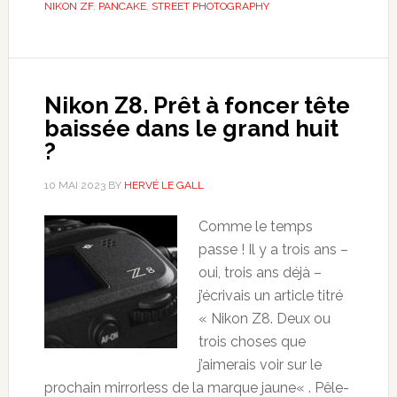
NIKON ZF
,
PANCAKE
,
STREET PHOTOGRAPHY
Nikon Z8. Prêt à foncer tête
baissée dans le grand huit
?
10 MAI 2023
BY
HERVÉ LE GALL
Comme le temps
passe ! Il y a trois ans –
oui, trois ans déjà –
j’écrivais un article titré
« Nikon Z8. Deux ou
trois choses que
j’aimerais voir sur le
prochain mirrorless de la marque jaune« . Pêle-