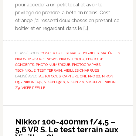
pour accéder à un petit local et avoir le
privilège de prendre la bête en mains. C’est
étrange, j’ai ressenti deux choses en prenant ce
boîtier et en regardant dans le […]
CLASSÉ SOUS :
CONCERTS
,
FESTIVALS
,
HYBRIDES
,
MATÉRIELS
NIKON
,
MUSIQUE
,
NEWS
,
NIKON
,
PHOTO
,
PHOTO DE
CONCERTS
,
PHOTO NUMÉRIQUE
,
PHOTOGRAPHES
,
TECHNIQUE
,
TEST TERRAIN
,
VIEILLES CHARRUES
BALISÉ AVEC :
AUTOFOCUS
,
CAPTURE ONE PRO 22
,
NIKON
D3S
,
NIKON D4S
,
NIKON D500
,
NIKON Z6
,
NIKON Z8
,
NIKON
Z9
,
VISÉE RÉELLE
Nikkor 100-400mm f/4,5 –
5,6 VR S. Le test terrain aux