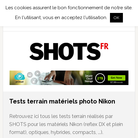
Les cookies assurent le bon fonctionnement de notre site.
TEST TERRAIN
PHOTO NUMÉRIQUE
PHOTO ARGENTIQUE
En l'utilisant, vous en acceptez l'utilisation.
OK
PUBLICATIONS
NIKON
TIRAGES LIMITÉS
Tests terrain matériels photo Nikon
Retrouvez ici tous les tests terrain réalisés par
SHOTS pour les matériels Nikon (reflex DX et plein
format), optiques, hybrides, compacts, ...).