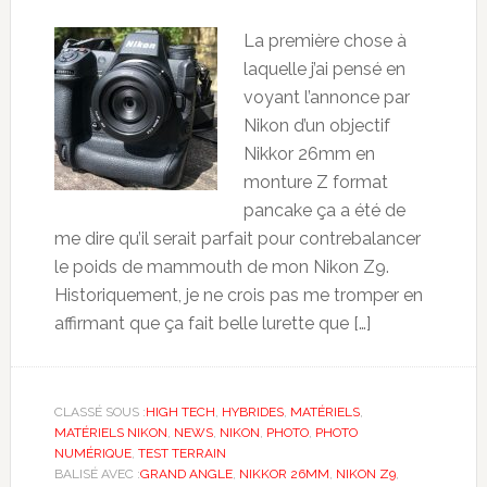
La première chose à
laquelle j’ai pensé en
voyant l’annonce par
Nikon d’un objectif
Nikkor 26mm en
monture Z format
pancake ça a été de
me dire qu’il serait parfait pour contrebalancer
le poids de mammouth de mon Nikon Z9.
Historiquement, je ne crois pas me tromper en
affirmant que ça fait belle lurette que […]
CLASSÉ SOUS :
HIGH TECH
,
HYBRIDES
,
MATÉRIELS
,
MATÉRIELS NIKON
,
NEWS
,
NIKON
,
PHOTO
,
PHOTO
NUMÉRIQUE
,
TEST TERRAIN
BALISÉ AVEC :
GRAND ANGLE
,
NIKKOR 26MM
,
NIKON Z9
,