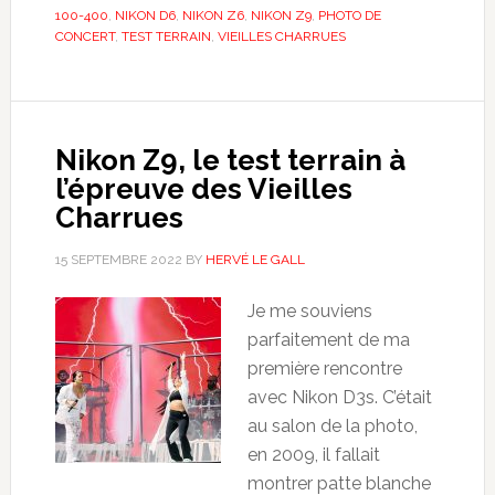
100-400
,
NIKON D6
,
NIKON Z6
,
NIKON Z9
,
PHOTO DE
CONCERT
,
TEST TERRAIN
,
VIEILLES CHARRUES
Nikon Z9, le test terrain à
l’épreuve des Vieilles
Charrues
15 SEPTEMBRE 2022
BY
HERVÉ LE GALL
Je me souviens
parfaitement de ma
première rencontre
avec Nikon D3s. C’était
au salon de la photo,
en 2009, il fallait
montrer patte blanche