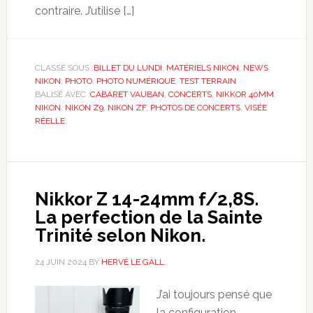
contraire. J’utilise […]
CLASSÉ SOUS :
BILLET DU LUNDI
,
MATÉRIELS NIKON
,
NEWS
,
NIKON
,
PHOTO
,
PHOTO NUMÉRIQUE
,
TEST TERRAIN
BALISÉ AVEC :
CABARET VAUBAN
,
CONCERTS
,
NIKKOR 40MM
,
NIKON
,
NIKON Z9
,
NIKON ZF
,
PHOTOS DE CONCERTS
,
VISÉE
RÉELLE
Nikkor Z 14-24mm f/2,8S.
La perfection de la Sainte
Trinité selon Nikon.
24 JUIN 2024
BY
HERVÉ LE GALL
J’ai toujours pensé que
la configuration