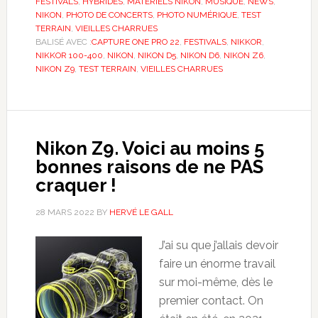
FESTIVALS
,
HYBRIDES
,
MATÉRIELS NIKON
,
MUSIQUE
,
NEWS
,
NIKON
,
PHOTO DE CONCERTS
,
PHOTO NUMÉRIQUE
,
TEST
TERRAIN
,
VIEILLES CHARRUES
BALISÉ AVEC :
CAPTURE ONE PRO 22
,
FESTIVALS
,
NIKKOR
,
NIKKOR 100-400
,
NIKON
,
NIKON D5
,
NIKON D6
,
NIKON Z6
,
NIKON Z9
,
TEST TERRAIN
,
VIEILLES CHARRUES
Nikon Z9. Voici au moins 5
bonnes raisons de ne PAS
craquer !
28 MARS 2022
BY
HERVÉ LE GALL
J’ai su que j’allais devoir
faire un énorme travail
sur moi-même, dès le
premier contact. On