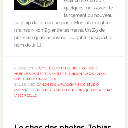
était en été, en 2021,
quelques mois avant le
lancement du nouveau
flagship de la marque jaune. Mon interlocuteur
m’a mis Nikon Z9 entre les mains. Un Z9 de
pré-série quasi anonyme. Du gafer masquait le
nom de la […]
CLASSÉ SOUS :
ACTU
,
BILLET DU LUNDI
,
HIGH TECH
,
HYBRIDES
,
MATÉRIELS
,
MATÉRIELS NIKON
,
NEWS
,
NIKON
,
PHOTO
,
PHOTO NUMÉRIQUE
BALISÉ AVEC :
CANON EOS 3
,
FLAGSHIP
,
MAC STUDIO
,
MIRRORLESS
,
NIKON D4S
,
NIKON Z
,
NIKON Z9
,
SONY ALPHA 1
,
VISÉE RÉELLE
Le choc des photos. Tobias