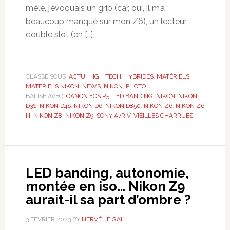
mêle, j’évoquais un grip (car, oui, il m’a
beaucoup manqué sur mon Z6), un lecteur
double slot (en […]
CLASSÉ SOUS :
ACTU
,
HIGH TECH
,
HYBRIDES
,
MATÉRIELS
,
MATÉRIELS NIKON
,
NEWS
,
NIKON
,
PHOTO
BALISÉ AVEC :
CANON EOS R5
,
LED BANDING
,
NIKON
,
NIKON
D3S
,
NIKON D4S
,
NIKON D6
,
NIKON D850
,
NIKON Z6
,
NIKON Z6
III
,
NIKON Z8
,
NIKON Z9
,
SONY A7R V
,
VIEILLES CHARRUES
LED banding, autonomie,
montée en iso… Nikon Z9
aurait-il sa part d’ombre ?
3 FÉVRIER 2023
BY
HERVÉ LE GALL