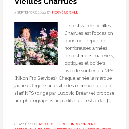
Vieilles Charrues
5 SEPTEMBRE 2022
BY
HERVÉ LE GALL
Le festival des Vieilles
Charrues est l’occasion
pour moi, depuis de
nombreuses années,
de tester des matériels,
optiques et boîtiers,
avec le soutien du NPS
(Nikon Pro Services). Chaque année la marque
jaune délègue sur le site des membres de son
staff NPS (dirigé par Ludovic Dréan) et propose
aux photographes accrédités de tester des […]
CLASSÉ SOUS :
ACTU
,
BILLET DU LUNDI
,
CONCERTS
,