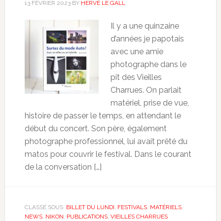
13 FÉVRIER 2023
BY
HERVÉ LE GALL
Il y a une quinzaine
d’années je papotais
avec une amie
photographe dans le
pit des Vieilles
Charrues. On parlait
matériel, prise de vue,
histoire de passer le temps, en attendant le
début du concert. Son père, également
photographe professionnel, lui avait prêté du
matos pour couvrir le festival. Dans le courant
de la conversation […]
CLASSÉ SOUS :
BILLET DU LUNDI
,
FESTIVALS
,
MATÉRIELS
,
NEWS
,
NIKON
,
PUBLICATIONS
,
VIEILLES CHARRUES