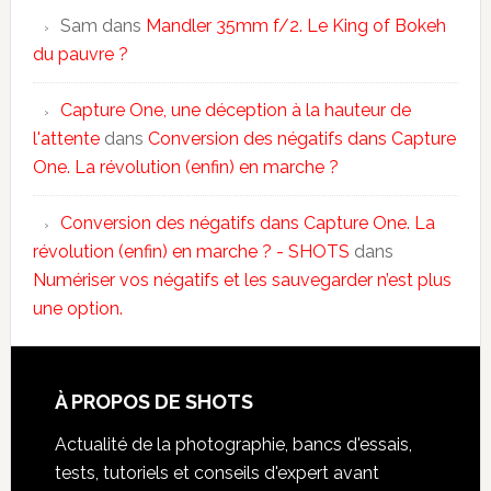
Sam
dans
Mandler 35mm f/2. Le King of Bokeh
du pauvre ?
Capture One, une déception à la hauteur de
l'attente
dans
Conversion des négatifs dans Capture
One. La révolution (enfin) en marche ?
Conversion des négatifs dans Capture One. La
révolution (enfin) en marche ? - SHOTS
dans
Numériser vos négatifs et les sauvegarder n’est plus
une option.
À PROPOS DE SHOTS
Actualité de la photographie, bancs d'essais,
tests, tutoriels et conseils d'expert avant