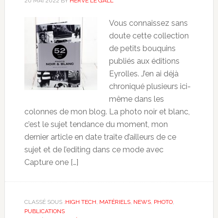
20 MAI 2022
BY
HERVÉ LE GALL
Vous connaissez sans
doute cette collection
de petits bouquins
publiés aux éditions
Eyrolles. J’en ai déjà
chroniqué plusieurs ici-
même dans les
colonnes de mon blog. La photo noir et blanc,
c’est le sujet tendance du moment, mon
dernier article en date traite d’ailleurs de ce
sujet et de l’editing dans ce mode avec
Capture one […]
CLASSÉ SOUS :
HIGH TECH
,
MATÉRIELS
,
NEWS
,
PHOTO
,
PUBLICATIONS