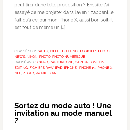
peut tirer d’une telle proposition ? Ensuite, j’ai
essayé de me projeter dans l’avenir, zappant le
fait qu’à ce jour mon iPhone X, aussi bon soit-il,
est tout de même un […]
CLASSÉ SOUS :
ACTU
,
BILLET DU LUNDI
,
LOGICIELS PHOTO
,
NEWS
,
NIKON
,
PHOTO
,
PHOTO NUMÉRIQUE
BALISÉ AVEC :
C1PRO
,
CAPTURE ONE
,
CAPTURE ONE LIVE
,
EDITING
,
FICHIERS RAW
,
IPAD
,
IPHONE
,
IPHONE 15
,
IPHONE X
,
NEF
,
PHOTO
,
WORKFLOW
Sortez du mode auto ! Une
invitation au mode manuel
?