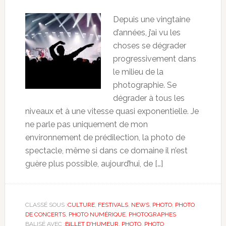
Depuis une vingtaine
d’années, j’ai vu les
choses se dégrader
progressivement dans
le milieu de la
photographie. Se
dégrader à tous les
niveaux et à une vitesse quasi exponentielle. Je
ne parle pas uniquement de mon
environnement de prédilection, la photo de
spectacle, même si dans ce domaine il n’est
guère plus possible, aujourd’hui, de […]
CLASSÉ SOUS :
CULTURE
,
FESTIVALS
,
NEWS
,
PHOTO
,
PHOTO
DE CONCERTS
,
PHOTO NUMÉRIQUE
,
PHOTOGRAPHES
BALISÉ AVEC :
BILLET D'HUMEUR
,
PHOTO
,
PHOTO