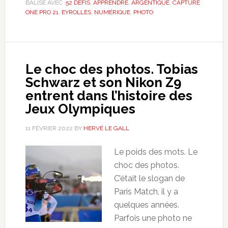
BALISÉ AVEC :
52 DÉFIS
,
APPRENDRE
,
ARGENTIQUE
,
CAPTURE
ONE PRO 21
,
EYROLLES
,
NUMÉRIQUE
,
PHOTO
Le choc des photos. Tobias
Schwarz et son Nikon Z9
entrent dans l’histoire des
Jeux Olympiques
11 FÉVRIER 2022
BY
HERVÉ LE GALL
Le poids des mots. Le
choc des photos.
C’était le slogan de
Paris Match, il y a
quelques années.
Parfois une photo ne