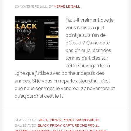
26 NOVEMBRE 2021
BY
HERVÉ LE GALL
Faut-il vraiment que je
vous redise à quel
point je suis fan de
pCloud ? Ça ne date
pas d’hier, j’ai écrit des
tonnes d’articles sur
cette sauvegarde en
ligne que j’utilise avec bonheur depuis des
années. Si je vous en reparle aujourd’hui, c’est
que nous sommes le vendredi 27 novembre et
qu’aujourd’hui c’est le […]
CLASSÉ SOUS :
ACTU
,
NEWS
,
PHOTO
,
SAUVEGARDE
BALISÉ AVEC :
BLACK FRIDAY
,
CAPTURE ONE PRO 21
,
DROPBOX
,
GOODSYNC
,
PCLOUD
,
PCLOUD DRIVE
,
PHOTO
,