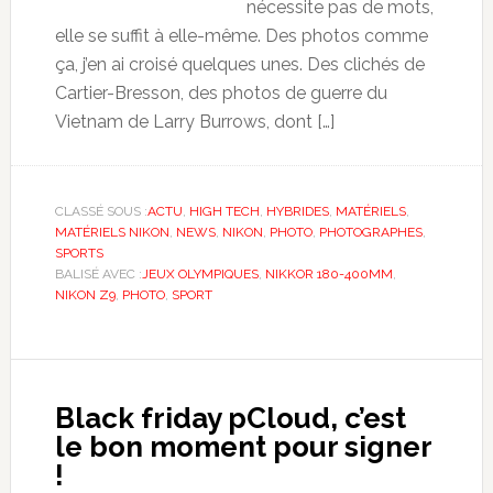
nécessite pas de mots,
elle se suffit à elle-même. Des photos comme
ça, j’en ai croisé quelques unes. Des clichés de
Cartier-Bresson, des photos de guerre du
Vietnam de Larry Burrows, dont […]
CLASSÉ SOUS :
ACTU
,
HIGH TECH
,
HYBRIDES
,
MATÉRIELS
,
MATÉRIELS NIKON
,
NEWS
,
NIKON
,
PHOTO
,
PHOTOGRAPHES
,
SPORTS
BALISÉ AVEC :
JEUX OLYMPIQUES
,
NIKKOR 180-400MM
,
NIKON Z9
,
PHOTO
,
SPORT
Black friday pCloud, c’est
le bon moment pour signer
!