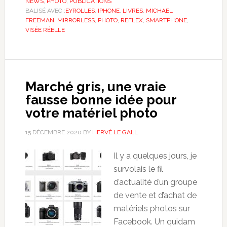
NEWS
,
PHOTO
,
PUBLICATIONS
BALISÉ AVEC :
EYROLLES
,
IPHONE
,
LIVRES
,
MICHAEL
FREEMAN
,
MIRRORLESS
,
PHOTO
,
REFLEX
,
SMARTPHONE
,
VISÉE RÉELLE
Marché gris, une vraie
fausse bonne idée pour
votre matériel photo
15 DÉCEMBRE 2020
BY
HERVÉ LE GALL
Il y a quelques jours, je
survolais le fil
d’actualité d’un groupe
de vente et d’achat de
matériels photos sur
Facebook. Un quidam