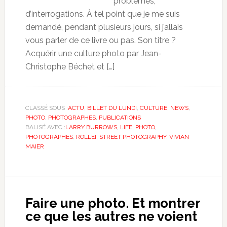
problèmes,
d’interrogations. À tel point que je me suis
demandé, pendant plusieurs jours, si j’allais
vous parler de ce livre ou pas. Son titre ?
Acquérir une culture photo par Jean-
Christophe Béchet et […]
CLASSÉ SOUS :
ACTU
,
BILLET DU LUNDI
,
CULTURE
,
NEWS
,
PHOTO
,
PHOTOGRAPHES
,
PUBLICATIONS
BALISÉ AVEC :
LARRY BURROWS
,
LIFE
,
PHOTO
,
PHOTOGRAPHES
,
ROLLEI
,
STREET PHOTOGRAPHY
,
VIVIAN
MAIER
Faire une photo. Et montrer
ce que les autres ne voient