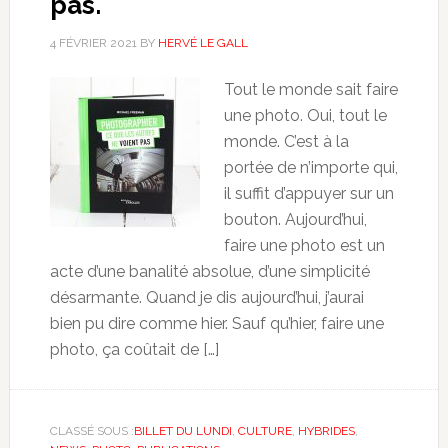
pas.
4 FÉVRIER 2021
BY
HERVÉ LE GALL
Tout le monde sait faire
une photo. Oui, tout le
monde. C’est à la
portée de n’importe qui,
il suffit d’appuyer sur un
bouton. Aujourd’hui,
faire une photo est un
acte d’une banalité absolue, d’une simplicité
désarmante. Quand je dis aujourd’hui, j’aurai
bien pu dire comme hier. Sauf qu’hier, faire une
photo, ça coûtait de […]
CLASSÉ SOUS :
BILLET DU LUNDI
,
CULTURE
,
HYBRIDES
,