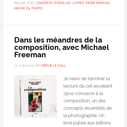
BALISÉ AVEC :
CANON F1
,
EYROLLES
,
LIVRES
,
MODE MANUEL
,
NIKON Z9
,
PHOTO
Dans les méandres de la
composition, avec Michael
Freeman
17 JUIN 2022
BY
HERVÉ LE GALL
Je viens de terminer la
lecture de cet excellent
opus consacré à la
composition, un des
concepts essentiels de
la photographie. Un
livre publié aux éditons