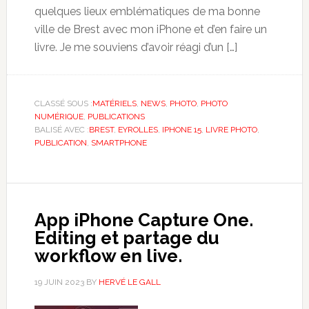
quelques lieux emblématiques de ma bonne
ville de Brest avec mon iPhone et d’en faire un
livre. Je me souviens d’avoir réagi d’un […]
CLASSÉ SOUS :
MATÉRIELS
,
NEWS
,
PHOTO
,
PHOTO
NUMÉRIQUE
,
PUBLICATIONS
BALISÉ AVEC :
BREST
,
EYROLLES
,
IPHONE 15
,
LIVRE PHOTO
,
PUBLICATION
,
SMARTPHONE
App iPhone Capture One.
Editing et partage du
workflow en live.
19 JUIN 2023
BY
HERVÉ LE GALL