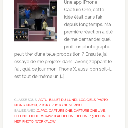
Une app iPhone
Capture One, cette
idée était dans l’air
depuis longtemps. Ma
première réaction a été
de me demander quel
profit un photographe
peut tirer d’une telle proposition ? Ensuite, j’ai
essayé de me projeter dans l’avenir, zappant le
fait qu’à ce jour mon iPhone X, aussi bon soit-il,
est tout de même un […]
CLASSÉ SOUS :
ACTU
,
BILLET DU LUNDI
,
LOGICIELS PHOTO
,
NEWS
,
NIKON
,
PHOTO
,
PHOTO NUMÉRIQUE
BALISÉ AVEC :
C1PRO
,
CAPTURE ONE
,
CAPTURE ONE LIVE
,
EDITING
,
FICHIERS RAW
,
IPAD
,
IPHONE
,
IPHONE 15
,
IPHONE X
,
NEF
,
PHOTO
,
WORKFLOW