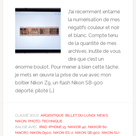
J’ai récemment entamé
la numérisation de mes
négatifs couleur et noir
et blanc. Compte tenu
de la quantité de mes
archives, inutile de vous
dire que c’est un
énorme boulot. Pour mener à bien cette tâche,
je mets en œuvre la prise de vue avec mon
boîtier Nikon Z9, un flash Nikon SB-900
déporté, piloté […]
CLASSÉ SOUS :
ARGENTIQUE
,
BILLET DU LUNDI
,
NEWS
,
NIKON
,
PHOTO
,
TECHNIQUE
BALISÉ AVEC :
IPAD
,
IPHONE 15
,
NIKKOR 40
,
NIKKOR 60
MACRO
,
NIKON D500
,
NIKON ES-2
,
NIKON SB-900
,
NIKON SU-