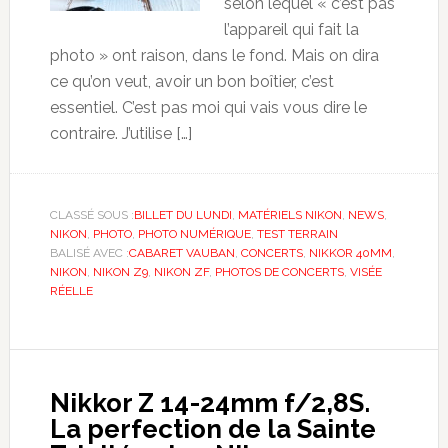
selon lequel « c’est pas
l’appareil qui fait la
photo » ont raison, dans le fond. Mais on dira
ce qu’on veut, avoir un bon boîtier, c’est
essentiel. C’est pas moi qui vais vous dire le
contraire. J’utilise […]
CLASSÉ SOUS :
BILLET DU LUNDI
,
MATÉRIELS NIKON
,
NEWS
,
NIKON
,
PHOTO
,
PHOTO NUMÉRIQUE
,
TEST TERRAIN
BALISÉ AVEC :
CABARET VAUBAN
,
CONCERTS
,
NIKKOR 40MM
,
NIKON
,
NIKON Z9
,
NIKON ZF
,
PHOTOS DE CONCERTS
,
VISÉE
RÉELLE
Nikkor Z 14-24mm f/2,8S.
La perfection de la Sainte