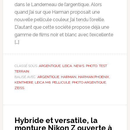
dans le Landerneau de l’argentique. Alors
quand j’ai sur que Harman proposait une
nouvelle pellicule couleur, j’ai tendu l’oreille.
D’autant que cette société propose déjà une
gamme de films noir et blanc avec l’excellente
[…]
CLASSÉ SOUS :
ARGENTIQUE
,
LEICA
,
NEWS
,
PHOTO
,
TEST
TERRAIN
BALISÉ AVEC :
ARGENTIQUE
,
HARMAN
,
HARMAN PHOENIX
,
KENTMERE
,
LEICA M6
,
PELLICULE
,
PHOTO ARGENTIQUE
,
ZEISS
Hybride et versatile, la
monture Nikon Z ouverte à