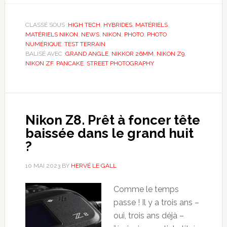
CLASSÉ SOUS :
HIGH TECH
,
HYBRIDES
,
MATÉRIELS
,
MATÉRIELS NIKON
,
NEWS
,
NIKON
,
PHOTO
,
PHOTO
NUMÉRIQUE
,
TEST TERRAIN
BALISÉ AVEC :
GRAND ANGLE
,
NIKKOR 26MM
,
NIKON Z9
,
NIKON ZF
,
PANCAKE
,
STREET PHOTOGRAPHY
Nikon Z8. Prêt à foncer tête
baissée dans le grand huit
?
10 MAI 2023
BY
HERVÉ LE GALL
Comme le temps
passe ! Il y a trois ans –
oui, trois ans déjà –