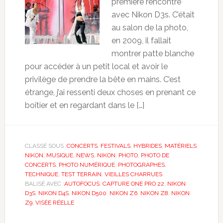
première rencontre
avec Nikon D3s. C’était
au salon de la photo,
en 2009, il fallait
montrer patte blanche
pour accéder à un petit local et avoir le
privilège de prendre la bête en mains. C’est
étrange, j’ai ressenti deux choses en prenant ce
boîtier et en regardant dans le […]
CLASSÉ SOUS :
CONCERTS
,
FESTIVALS
,
HYBRIDES
,
MATÉRIELS
NIKON
,
MUSIQUE
,
NEWS
,
NIKON
,
PHOTO
,
PHOTO DE
CONCERTS
,
PHOTO NUMÉRIQUE
,
PHOTOGRAPHES
,
TECHNIQUE
,
TEST TERRAIN
,
VIEILLES CHARRUES
BALISÉ AVEC :
AUTOFOCUS
,
CAPTURE ONE PRO 22
,
NIKON
D3S
,
NIKON D4S
,
NIKON D500
,
NIKON Z6
,
NIKON Z8
,
NIKON
Z9
,
VISÉE RÉELLE