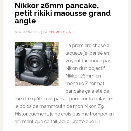
Nikkor 26mm pancake,
petit rikiki maousse grand
angle
6 OCTOBRE 2023
BY
HERVÉ LE GALL
La première chose à
laquelle j’ai pensé en
voyant l’annonce par
Nikon d’un objectif
Nikkor 26mm en
monture Z format
pancake ça a été de
me dire qu’il serait parfait pour contrebalancer
le poids de mammouth de mon Nikon Z9.
Historiquement, je ne crois pas me tromper en
affirmant que ça fait belle lurette que […]