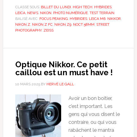
CLASSÉ SOUS :
BILLET DU LUNDI
,
HIGH TECH
,
HYBRIDES
,
LEICA
,
NEWS
,
NIKON
,
PHOTO NUMÉRIQUE
,
TEST TERRAIN
BALISÉ AVEC :
FOCUS PEAKING
,
HYBRIDES
,
LEICA M6
,
NIKKOR
,
NIKON Z
,
NIKON Z FC
,
NIKON Z9
,
NOCT 58MM
,
STREET
PHOTOGRAPHY
,
ZEISS
Optique Nikkor. Ce petit
caillou est un must have !
10 MARS 2025
BY
HERVÉ LE GALL
Avoir un bon boîtier,
c’est important. Les
gens qui vous disent le
contraire, ou qui vous
rabâchent le mantra