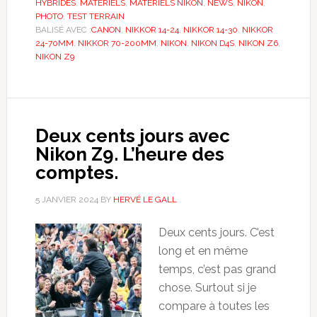
HYBRIDES
,
MATÉRIELS
,
MATÉRIELS NIKON
,
NEWS
,
NIKON
,
PHOTO
,
TEST TERRAIN
BALISÉ AVEC :
CANON
,
NIKKOR 14-24
,
NIKKOR 14-30
,
NIKKOR
24-70MM
,
NIKKOR 70-200MM
,
NIKON
,
NIKON D4S
,
NIKON Z6
,
NIKON Z9
Deux cents jours avec
Nikon Z9. L’heure des
comptes.
5 JANVIER 2024
BY
HERVÉ LE GALL
Deux cents jours. C’est
long et en même
temps, c’est pas grand
chose. Surtout si je
compare à toutes les