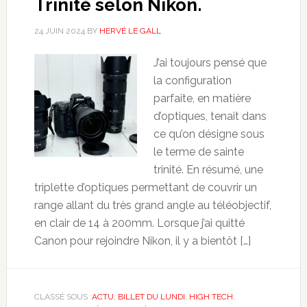
Trinité selon Nikon.
24 JUIN 2024
BY
HERVÉ LE GALL
J’ai toujours pensé que
la configuration
parfaite, en matière
d’optiques, tenait dans
ce qu’on désigne sous
le terme de sainte
trinité. En résumé, une
triplette d’optiques permettant de couvrir un
range allant du très grand angle au téléobjectif,
en clair de 14 à 200mm. Lorsque j’ai quitté
Canon pour rejoindre Nikon, il y a bientôt […]
CLASSÉ SOUS :
ACTU
,
BILLET DU LUNDI
,
HIGH TECH
,