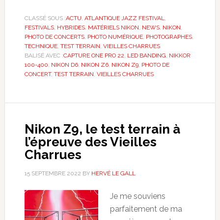
CLASSÉ SOUS :
ACTU
,
ATLANTIQUE JAZZ FESTIVAL
,
FESTIVALS
,
HYBRIDES
,
MATÉRIELS NIKON
,
NEWS
,
NIKON
,
PHOTO DE CONCERTS
,
PHOTO NUMÉRIQUE
,
PHOTOGRAPHES
,
TECHNIQUE
,
TEST TERRAIN
,
VIEILLES CHARRUES
BALISÉ AVEC :
CAPTURE ONE PRO 22
,
LED BANDING
,
NIKKOR
100-400
,
NIKON D6
,
NIKON Z6
,
NIKON Z9
,
PHOTO DE
CONCERT
,
TEST TERRAIN
,
VIEILLES CHARRUES
Nikon Z9, le test terrain à
l’épreuve des Vieilles
Charrues
15 SEPTEMBRE 2022
BY
HERVÉ LE GALL
Je me souviens
parfaitement de ma