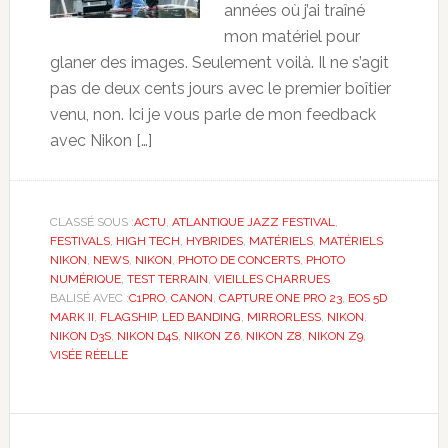
années où j’ai traîné
mon matériel pour
glaner des images. Seulement voilà. Il ne s’agit
pas de deux cents jours avec le premier boîtier
venu, non. Ici je vous parle de mon feedback
avec Nikon […]
CLASSÉ SOUS :
ACTU
,
ATLANTIQUE JAZZ FESTIVAL
,
FESTIVALS
,
HIGH TECH
,
HYBRIDES
,
MATÉRIELS
,
MATÉRIELS
NIKON
,
NEWS
,
NIKON
,
PHOTO DE CONCERTS
,
PHOTO
NUMÉRIQUE
,
TEST TERRAIN
,
VIEILLES CHARRUES
BALISÉ AVEC :
C1PRO
,
CANON
,
CAPTURE ONE PRO 23
,
EOS 5D
MARK II
,
FLAGSHIP
,
LED BANDING
,
MIRRORLESS
,
NIKON
,
NIKON D3S
,
NIKON D4S
,
NIKON Z6
,
NIKON Z8
,
NIKON Z9
,
VISÉE RÉELLE