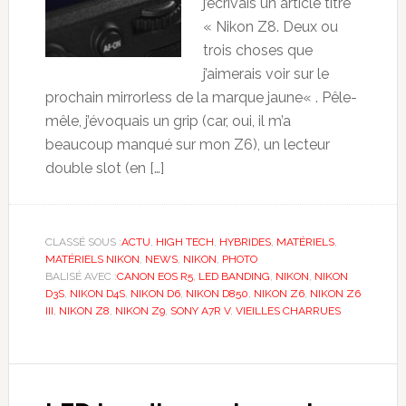
j’écrivais un article titré
« Nikon Z8. Deux ou
trois choses que
j’aimerais voir sur le
prochain mirrorless de la marque jaune« . Pêle-
mêle, j’évoquais un grip (car, oui, il m’a
beaucoup manqué sur mon Z6), un lecteur
double slot (en […]
CLASSÉ SOUS :
ACTU
,
HIGH TECH
,
HYBRIDES
,
MATÉRIELS
,
MATÉRIELS NIKON
,
NEWS
,
NIKON
,
PHOTO
BALISÉ AVEC :
CANON EOS R5
,
LED BANDING
,
NIKON
,
NIKON
D3S
,
NIKON D4S
,
NIKON D6
,
NIKON D850
,
NIKON Z6
,
NIKON Z6
III
,
NIKON Z8
,
NIKON Z9
,
SONY A7R V
,
VIEILLES CHARRUES