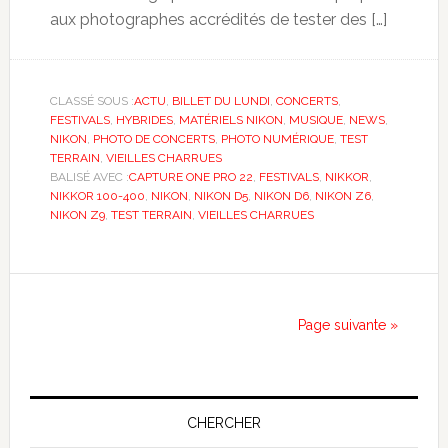
aux photographes accrédités de tester des […]
CLASSÉ SOUS :
ACTU
,
BILLET DU LUNDI
,
CONCERTS
,
FESTIVALS
,
HYBRIDES
,
MATÉRIELS NIKON
,
MUSIQUE
,
NEWS
,
NIKON
,
PHOTO DE CONCERTS
,
PHOTO NUMÉRIQUE
,
TEST
TERRAIN
,
VIEILLES CHARRUES
BALISÉ AVEC :
CAPTURE ONE PRO 22
,
FESTIVALS
,
NIKKOR
,
NIKKOR 100-400
,
NIKON
,
NIKON D5
,
NIKON D6
,
NIKON Z6
,
NIKON Z9
,
TEST TERRAIN
,
VIEILLES CHARRUES
Page suivante »
CHERCHER