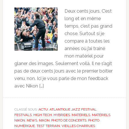
Deux cents jours. C’est
long et en même
temps, c’est pas grand
chose. Surtout si je
compare à toutes les
années où j’ai traîné
mon matériel pour
glaner des images. Seulement voilà. Il ne s’agit
pas de deux cents jours avec le premier boîtier
venu, non. Ici je vous parle de mon feedback
avec Nikon […]
CLASSÉ SOUS :
ACTU
,
ATLANTIQUE JAZZ FESTIVAL
,
FESTIVALS
,
HIGH TECH
,
HYBRIDES
,
MATÉRIELS
,
MATÉRIELS
NIKON
,
NEWS
,
NIKON
,
PHOTO DE CONCERTS
,
PHOTO
NUMÉRIQUE
,
TEST TERRAIN
,
VIEILLES CHARRUES