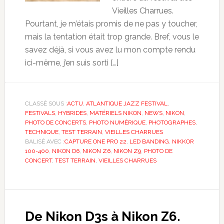
Vieilles Charrues.
Pourtant, je m’étais promis de ne pas y toucher,
mais la tentation était trop grande. Bref, vous le
savez déjà, si vous avez lu mon compte rendu
ici-même, j’en suis sorti […]
CLASSÉ SOUS :
ACTU
,
ATLANTIQUE JAZZ FESTIVAL
,
FESTIVALS
,
HYBRIDES
,
MATÉRIELS NIKON
,
NEWS
,
NIKON
,
PHOTO DE CONCERTS
,
PHOTO NUMÉRIQUE
,
PHOTOGRAPHES
,
TECHNIQUE
,
TEST TERRAIN
,
VIEILLES CHARRUES
BALISÉ AVEC :
CAPTURE ONE PRO 22
,
LED BANDING
,
NIKKOR
100-400
,
NIKON D6
,
NIKON Z6
,
NIKON Z9
,
PHOTO DE
CONCERT
,
TEST TERRAIN
,
VIEILLES CHARRUES
De Nikon D3s à Nikon Z6.