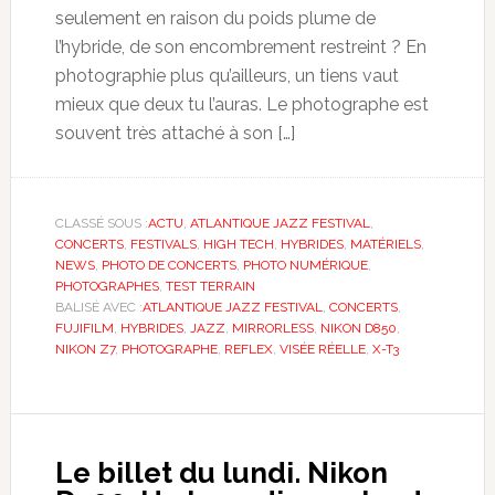
seulement en raison du poids plume de
l’hybride, de son encombrement restreint ? En
photographie plus qu’ailleurs, un tiens vaut
mieux que deux tu l’auras. Le photographe est
souvent très attaché à son […]
CLASSÉ SOUS :
ACTU
,
ATLANTIQUE JAZZ FESTIVAL
,
CONCERTS
,
FESTIVALS
,
HIGH TECH
,
HYBRIDES
,
MATÉRIELS
,
NEWS
,
PHOTO DE CONCERTS
,
PHOTO NUMÉRIQUE
,
PHOTOGRAPHES
,
TEST TERRAIN
BALISÉ AVEC :
ATLANTIQUE JAZZ FESTIVAL
,
CONCERTS
,
FUJIFILM
,
HYBRIDES
,
JAZZ
,
MIRRORLESS
,
NIKON D850
,
NIKON Z7
,
PHOTOGRAPHE
,
REFLEX
,
VISÉE RÉELLE
,
X-T3
Le billet du lundi. Nikon