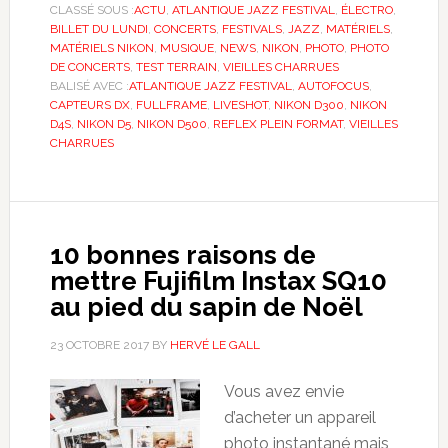
CLASSÉ SOUS :
ACTU
,
ATLANTIQUE JAZZ FESTIVAL
,
ÉLECTRO
,
BILLET DU LUNDI
,
CONCERTS
,
FESTIVALS
,
JAZZ
,
MATÉRIELS
,
MATÉRIELS NIKON
,
MUSIQUE
,
NEWS
,
NIKON
,
PHOTO
,
PHOTO
DE CONCERTS
,
TEST TERRAIN
,
VIEILLES CHARRUES
BALISÉ AVEC :
ATLANTIQUE JAZZ FESTIVAL
,
AUTOFOCUS
,
CAPTEURS DX
,
FULLFRAME
,
LIVESHOT
,
NIKON D300
,
NIKON
D4S
,
NIKON D5
,
NIKON D500
,
REFLEX PLEIN FORMAT
,
VIEILLES
CHARRUES
10 bonnes raisons de
mettre Fujifilm Instax SQ10
au pied du sapin de Noël
23 OCTOBRE 2017
BY
HERVÉ LE GALL
Vous avez envie
d’acheter un appareil
photo instantané mais