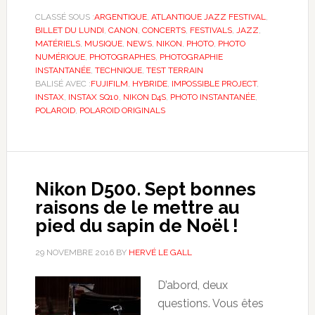
CLASSÉ SOUS :
ARGENTIQUE
,
ATLANTIQUE JAZZ FESTIVAL
,
BILLET DU LUNDI
,
CANON
,
CONCERTS
,
FESTIVALS
,
JAZZ
,
MATÉRIELS
,
MUSIQUE
,
NEWS
,
NIKON
,
PHOTO
,
PHOTO
NUMÉRIQUE
,
PHOTOGRAPHES
,
PHOTOGRAPHIE
INSTANTANÉE
,
TECHNIQUE
,
TEST TERRAIN
BALISÉ AVEC :
FUJIFILM
,
HYBRIDE
,
IMPOSSIBLE PROJECT
,
INSTAX
,
INSTAX SQ10
,
NIKON D4S
,
PHOTO INSTANTANÉE
,
POLAROID
,
POLAROID ORIGINALS
Nikon D500. Sept bonnes
raisons de le mettre au
pied du sapin de Noël !
29 NOVEMBRE 2016
BY
HERVÉ LE GALL
D’abord, deux
questions. Vous êtes