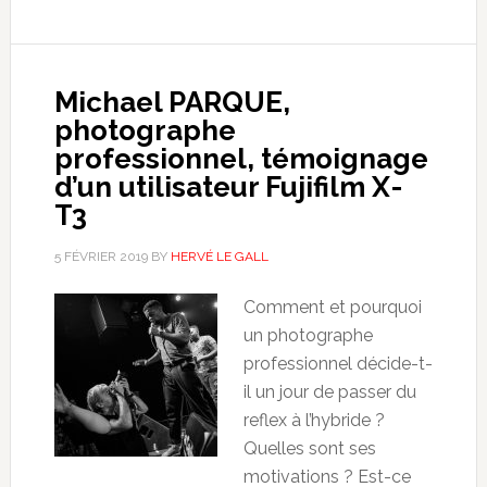
Michael PARQUE,
photographe
professionnel, témoignage
d’un utilisateur Fujifilm X-
T3
5 FÉVRIER 2019
BY
HERVÉ LE GALL
Comment et pourquoi
un photographe
professionnel décide-t-
il un jour de passer du
reflex à l’hybride ?
Quelles sont ses
motivations ? Est-ce