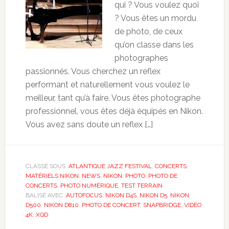
qui ? Vous voulez quoi
? Vous êtes un mordu
de photo, de ceux
qu’on classe dans les
photographes
passionnés. Vous cherchez un reflex
performant et naturellement vous voulez le
meilleur, tant qu’à faire. Vous êtes photographe
professionnel, vous êtes déjà équipés en Nikon.
Vous avez sans doute un reflex […]
CLASSÉ SOUS :
ATLANTIQUE JAZZ FESTIVAL
,
CONCERTS
,
MATÉRIELS NIKON
,
NEWS
,
NIKON
,
PHOTO
,
PHOTO DE
CONCERTS
,
PHOTO NUMÉRIQUE
,
TEST TERRAIN
BALISÉ AVEC :
AUTOFOCUS
,
NIKON D4S
,
NIKON D5
,
NIKON
D500
,
NIKON D810
,
PHOTO DE CONCERT
,
SNAPBRIDGE
,
VIDÉO
4K
,
XQD