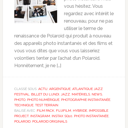
vous hésitez. Vous
regardez avec intérêt le
renouveau, pour ne pas
utiliser le terme de
renaissance de Polaroid qui produit à nouveau
des appareils photo instantanés et des films et
vous vous dites que vous vous laisseriez
volontiers tenter par l’achat d’un Polaroid.
Honnêtement, je ne […]
CLASSÉ SOUS :
ACTU
,
ARGENTIQUE
,
ATLANTIQUE JAZZ
FESTIVAL
,
BILLET DU LUNDI
,
JAZZ
,
MATÉRIELS
,
NEWS
,
PHOTO
,
PHOTO NUMÉRIQUE
,
PHOTOGRAPHIE INSTANTANÉE
,
TECHNIQUE
,
TEST TERRAIN
BALISÉ AVEC :
FILM PACK
,
FUJIFILM
,
HYBRIDE
,
IMPOSSIBLE
PROJECT
,
INSTAGRAM
,
INSTAX SQ10
,
PHOTO INSTANTANÉE
,
POLAROID
,
POLAROID ORIGINALS