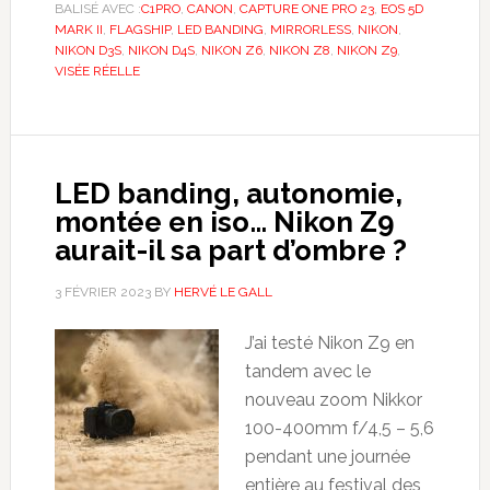
BALISÉ AVEC :
C1PRO
,
CANON
,
CAPTURE ONE PRO 23
,
EOS 5D
MARK II
,
FLAGSHIP
,
LED BANDING
,
MIRRORLESS
,
NIKON
,
NIKON D3S
,
NIKON D4S
,
NIKON Z6
,
NIKON Z8
,
NIKON Z9
,
VISÉE RÉELLE
LED banding, autonomie,
montée en iso… Nikon Z9
aurait-il sa part d’ombre ?
3 FÉVRIER 2023
BY
HERVÉ LE GALL
J’ai testé Nikon Z9 en
tandem avec le
nouveau zoom Nikkor
100-400mm f/4,5 – 5,6
pendant une journée
entière au festival des