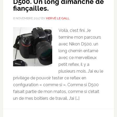
D500. Un long dimanche de
fiançailles.
6 NOVEMBRE 2017
BY
HERVÉ LE GALL
Voilà, c’est fini. Je
termine mon parcours
avec Nikon D500, un
long chemin entamé
avec ce merveilleux
petit reflex, il y a
plusieurs mois. J’ai eu le
privilège de pouvoir tester ce reflex en
configuration « comme si ». Comme si D500
faisait partie de mon matos, comme si c’était
un de mes boîtiers de travail. J’ai […]