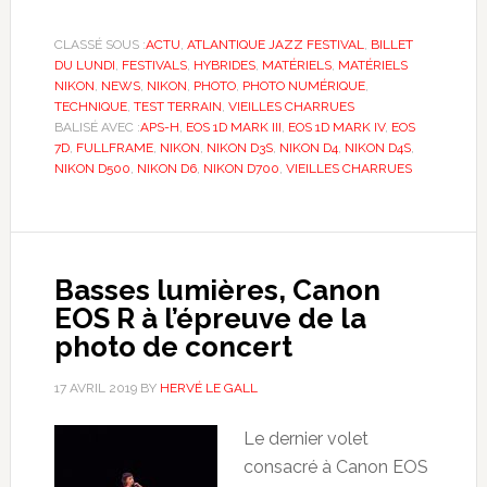
CLASSÉ SOUS :
ACTU
,
ATLANTIQUE JAZZ FESTIVAL
,
BILLET
DU LUNDI
,
FESTIVALS
,
HYBRIDES
,
MATÉRIELS
,
MATÉRIELS
NIKON
,
NEWS
,
NIKON
,
PHOTO
,
PHOTO NUMÉRIQUE
,
TECHNIQUE
,
TEST TERRAIN
,
VIEILLES CHARRUES
BALISÉ AVEC :
APS-H
,
EOS 1D MARK III
,
EOS 1D MARK IV
,
EOS
7D
,
FULLFRAME
,
NIKON
,
NIKON D3S
,
NIKON D4
,
NIKON D4S
,
NIKON D500
,
NIKON D6
,
NIKON D700
,
VIEILLES CHARRUES
Basses lumières, Canon
EOS R à l’épreuve de la
photo de concert
17 AVRIL 2019
BY
HERVÉ LE GALL
Le dernier volet
consacré à Canon EOS