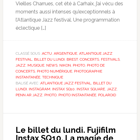
Vieilles Charrues, cet été à Carhaix, j’ai vécu des
moments aussi intenses qu’exceptionnels à
l’Atlantique Jazz festival. Une programmation
éclectique […]
CLASSÉ SOUS :
ACTU
,
ARGENTIQUE
,
ATLANTIQUE JAZZ
FESTIVAL
,
BILLET DU LUNDI
,
BREST
,
CONCERTS
,
FESTIVALS
,
JAZZ
,
MUSIQUE
,
NEWS
,
NIKON
,
PHOTO
,
PHOTO DE
CONCERTS
,
PHOTO NUMÉRIQUE
,
PHOTOGRAPHIE
INSTANTANÉE
,
TECHNIQUE
BALISÉ AVEC :
ATLANTIQUE JAZZ FESTIVAL
,
BILLET DU
LUNDI
,
INSTAGRAM
,
INSTAX SQ10
,
INSTAX SQUARE
,
JAZZ
,
PENN AR JAZZ
,
PHOTO
,
PHOTO INSTANTANÉE
,
POLAROID
Le billet du lundi. Fujifilm
Instax SQ10. La magie de