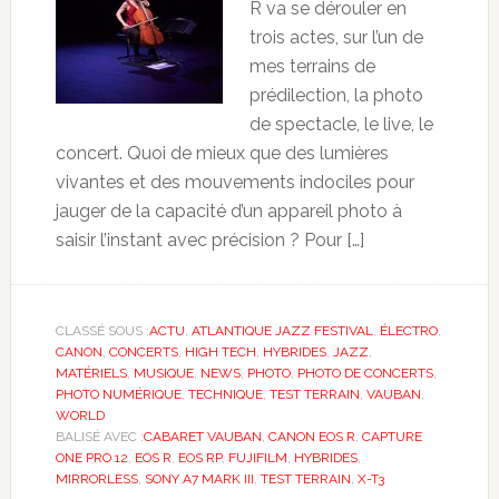
R va se dérouler en
trois actes, sur l’un de
mes terrains de
prédilection, la photo
de spectacle, le live, le
concert. Quoi de mieux que des lumières
vivantes et des mouvements indociles pour
jauger de la capacité d’un appareil photo à
saisir l’instant avec précision ? Pour […]
CLASSÉ SOUS :
ACTU
,
ATLANTIQUE JAZZ FESTIVAL
,
ÉLECTRO
,
CANON
,
CONCERTS
,
HIGH TECH
,
HYBRIDES
,
JAZZ
,
MATÉRIELS
,
MUSIQUE
,
NEWS
,
PHOTO
,
PHOTO DE CONCERTS
,
PHOTO NUMÉRIQUE
,
TECHNIQUE
,
TEST TERRAIN
,
VAUBAN
,
WORLD
BALISÉ AVEC :
CABARET VAUBAN
,
CANON EOS R
,
CAPTURE
ONE PRO 12
,
EOS R
,
EOS RP
,
FUJIFILM
,
HYBRIDES
,
MIRRORLESS
,
SONY A7 MARK III
,
TEST TERRAIN
,
X-T3