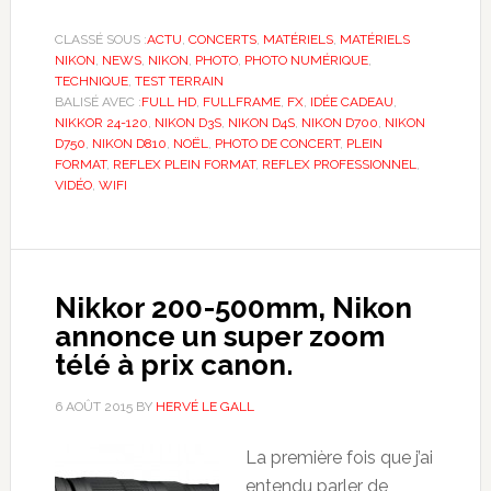
CLASSÉ SOUS :
ACTU
,
CONCERTS
,
MATÉRIELS
,
MATÉRIELS
NIKON
,
NEWS
,
NIKON
,
PHOTO
,
PHOTO NUMÉRIQUE
,
TECHNIQUE
,
TEST TERRAIN
BALISÉ AVEC :
FULL HD
,
FULLFRAME
,
FX
,
IDÉE CADEAU
,
NIKKOR 24-120
,
NIKON D3S
,
NIKON D4S
,
NIKON D700
,
NIKON
D750
,
NIKON D810
,
NOËL
,
PHOTO DE CONCERT
,
PLEIN
FORMAT
,
REFLEX PLEIN FORMAT
,
REFLEX PROFESSIONNEL
,
VIDÉO
,
WIFI
Nikkor 200-500mm, Nikon
annonce un super zoom
télé à prix canon.
6 AOÛT 2015
BY
HERVÉ LE GALL
La première fois que j’ai
entendu parler de