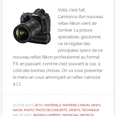
Voilà, c’est fait.
L’annonce d’un nouveau
reflex Nikon vient de
tomber. La presse
spécialisée, gloutonne,
va se régaler des
principales specs de ce
nouveau reflex Nikon professionnel au format
FX, en passant, comme c’est souvent le cas, à
côté des bonnes choses. On va vous présenter
le menu en vous annonçant un reflex carrossé
à […]
CLASSÉ SOUS :
ACTU
,
MATÉRIELS
,
MATÉRIELS NIKON
,
NEWS
,
NIKON
,
PHOTO
,
PHOTO DE CONCERTS
,
SPORTS
,
TECHNIQUE
BALISÉ AVEC :
BASSES LUMIÈRES
,
NIKON D4S
,
NIKON D5
,