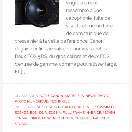
singulièrement
ressemblé à une
cacophonie, fuite de
visuels et même fuite
de communiqué de
presse hier à la veille de l’annonce, Canon
dégaine enfin une salve de nouveaux reflex.
Deux EOS 5DS, du gros calibre et deux EOS
d’entrée de gamme, comme pour ratisser large.
Et […]
CLASSÉ SOUS :
ACTU
,
CANON
,
MATÉRIELS
,
NEWS
,
PHOTO
,
PHOTO NUMÉRIQUE
,
TECHNIQUE
BALISÉ AVEC :
APS-C
,
APS-H
,
CANON
,
DIGIC 6
,
EF 11-24MM F/4
,
EOS 5DS
,
EOS 5DS R
,
EOS M3
,
FULL FRAME
,
HYBRIDE
,
MOYEN
FORMAT
,
NIKON D800
,
NIKON D810
,
OPTIQUES
,
PACKSHOT
,
STUDIO