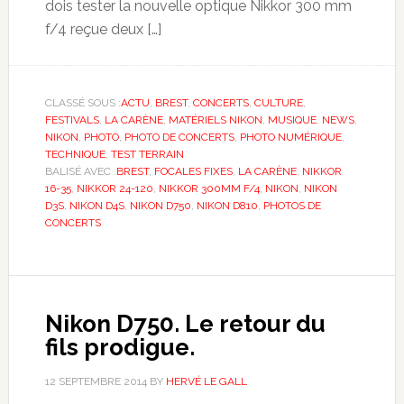
dois tester la nouvelle optique Nikkor 300 mm
f/4 reçue deux […]
CLASSÉ SOUS :
ACTU
,
BREST
,
CONCERTS
,
CULTURE
,
FESTIVALS
,
LA CARÈNE
,
MATÉRIELS NIKON
,
MUSIQUE
,
NEWS
,
NIKON
,
PHOTO
,
PHOTO DE CONCERTS
,
PHOTO NUMÉRIQUE
,
TECHNIQUE
,
TEST TERRAIN
BALISÉ AVEC :
BREST
,
FOCALES FIXES
,
LA CARÈNE
,
NIKKOR
16-35
,
NIKKOR 24-120
,
NIKKOR 300MM F/4
,
NIKON
,
NIKON
D3S
,
NIKON D4S
,
NIKON D750
,
NIKON D810
,
PHOTOS DE
CONCERTS
Nikon D750. Le retour du
fils prodigue.
12 SEPTEMBRE 2014
BY
HERVÉ LE GALL