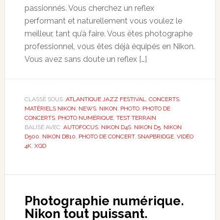
passionnés. Vous cherchez un reflex
performant et naturellement vous voulez le
meilleur, tant qu’à faire. Vous êtes photographe
professionnel, vous êtes déjà équipés en Nikon.
Vous avez sans doute un reflex […]
CLASSÉ SOUS :
ATLANTIQUE JAZZ FESTIVAL
,
CONCERTS
,
MATÉRIELS NIKON
,
NEWS
,
NIKON
,
PHOTO
,
PHOTO DE
CONCERTS
,
PHOTO NUMÉRIQUE
,
TEST TERRAIN
BALISÉ AVEC :
AUTOFOCUS
,
NIKON D4S
,
NIKON D5
,
NIKON
D500
,
NIKON D810
,
PHOTO DE CONCERT
,
SNAPBRIDGE
,
VIDÉO
4K
,
XQD
Photographie numérique.
Nikon tout puissant.