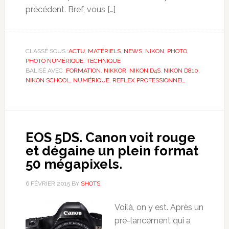
précédent. Bref, vous […]
CLASSÉ SOUS :
ACTU
,
MATÉRIELS
,
NEWS
,
NIKON
,
PHOTO
,
PHOTO NUMÉRIQUE
,
TECHNIQUE
BALISÉ AVEC :
FORMATION
,
NIKKOR
,
NIKON D4S
,
NIKON D810
,
NIKON SCHOOL
,
NUMÉRIQUE
,
REFLEX PROFESSIONNEL
EOS 5DS. Canon voit rouge
et dégaine un plein format
50 mégapixels.
6 FÉVRIER 2015
BY
SHOTS
Voilà, on y est. Après un
pré-lancement qui a