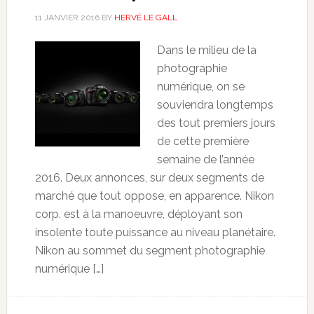
11 JANVIER 2016
BY
HERVÉ LE GALL
Dans le milieu de la
photographie
numérique, on se
souviendra longtemps
des tout premiers jours
de cette première
semaine de l’année
2016. Deux annonces, sur deux segments de
marché que tout oppose, en apparence. Nikon
corp. est à la manoeuvre, déployant son
insolente toute puissance au niveau planétaire.
Nikon au sommet du segment photographie
numérique […]