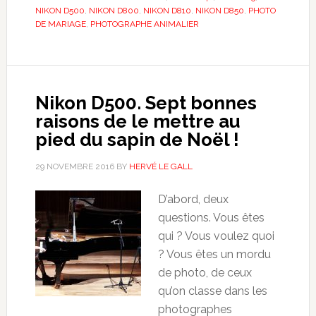
NIKON D500
,
NIKON D800
,
NIKON D810
,
NIKON D850
,
PHOTO
DE MARIAGE
,
PHOTOGRAPHE ANIMALIER
Nikon D500. Sept bonnes
raisons de le mettre au
pied du sapin de Noël !
29 NOVEMBRE 2016
BY
HERVÉ LE GALL
D’abord, deux
questions. Vous êtes
qui ? Vous voulez quoi
? Vous êtes un mordu
de photo, de ceux
qu’on classe dans les
photographes