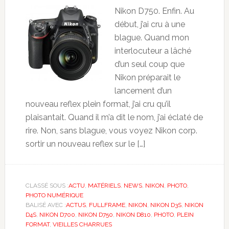
Nikon D750. Enfin. Au
début, j’ai cru à une
blague. Quand mon
interlocuteur a lâché
d’un seul coup que
Nikon préparait le
lancement d’un
nouveau reflex plein format, j’ai cru qu’il
plaisantait. Quand il m’a dit le nom, j’ai éclaté de
rire. Non, sans blague, vous voyez Nikon corp.
sortir un nouveau reflex sur le […]
CLASSÉ SOUS :
ACTU
,
MATÉRIELS
,
NEWS
,
NIKON
,
PHOTO
,
PHOTO NUMÉRIQUE
BALISÉ AVEC :
ACTUS
,
FULLFRAME
,
NIKON
,
NIKON D3S
,
NIKON
D4S
,
NIKON D700
,
NIKON D750
,
NIKON D810
,
PHOTO
,
PLEIN
FORMAT
,
VIEILLES CHARRUES