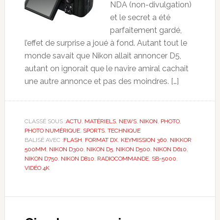
NDA (non-divulgation)
et le secret a été
parfaitement gardé,
l’effet de surprise a joué à fond. Autant tout le
monde savait que Nikon allait annoncer D5,
autant on ignorait que le navire amiral cachait
une autre annonce et pas des moindres. […]
CLASSÉ SOUS :
ACTU
,
MATÉRIELS
,
NEWS
,
NIKON
,
PHOTO
,
PHOTO NUMÉRIQUE
,
SPORTS
,
TECHNIQUE
BALISÉ AVEC :
FLASH
,
FORMAT DX
,
KEYMISSION 360
,
NIKKOR
500MM
,
NIKON D300
,
NIKON D5
,
NIKON D500
,
NIKON D610
,
NIKON D750
,
NIKON D810
,
RADIOCOMMANDE
,
SB-5000
,
VIDÉO 4K