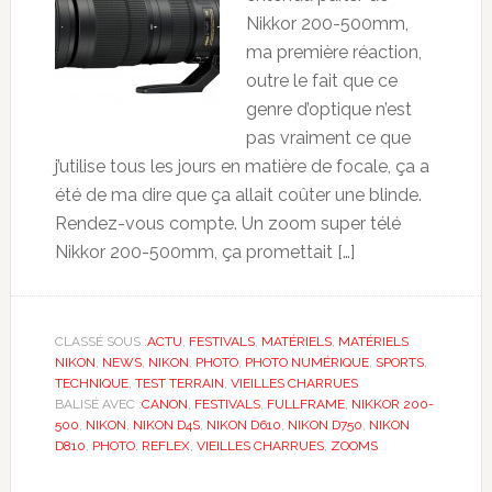
Nikkor 200-500mm,
ma première réaction,
outre le fait que ce
genre d’optique n’est
pas vraiment ce que
j’utilise tous les jours en matière de focale, ça a
été de ma dire que ça allait coûter une blinde.
Rendez-vous compte. Un zoom super télé
Nikkor 200-500mm, ça promettait […]
CLASSÉ SOUS :
ACTU
,
FESTIVALS
,
MATÉRIELS
,
MATÉRIELS
NIKON
,
NEWS
,
NIKON
,
PHOTO
,
PHOTO NUMÉRIQUE
,
SPORTS
,
TECHNIQUE
,
TEST TERRAIN
,
VIEILLES CHARRUES
BALISÉ AVEC :
CANON
,
FESTIVALS
,
FULLFRAME
,
NIKKOR 200-
500
,
NIKON
,
NIKON D4S
,
NIKON D610
,
NIKON D750
,
NIKON
D810
,
PHOTO
,
REFLEX
,
VIEILLES CHARRUES
,
ZOOMS