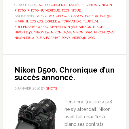
CLASSÉ SOUS :
ACTU
,
CONCERTS
,
MATÉRIELS
,
NEWS
,
NIKON
,
PHOTO
,
PHOTO NUMÉRIQUE
,
TECHNIQUE
BALISÉ AVEC :
APS-C
,
AUTOFOCUS
,
CANON
,
EOS 1DX
,
EOS 5D
MARK III
,
EOS 5DS
,
EXPEED 5
,
FORMAT DX
,
FUJIFILM
,
FULLFRAME
,
GOPRO
,
KEYMISSION 360
,
NIKKOR
,
NIKON
,
NIKON D4S
,
NIKON D5
,
NIKON D500
,
NIKON D610
,
NIKON D750
,
NIKON D810
,
PLEIN FORMAT
,
SONY
,
VIDÉO 4K
,
XQD
Nikon D500. Chronique d’un
succès annoncé.
6 JANVIER 2016
BY
SHOTS
Personne (ou presque)
ne s’y attendait. Nikon
avait fait chauffer à
blanc ses contrats