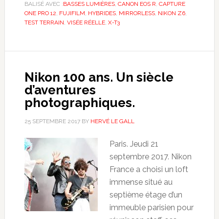
BALISÉ AVEC :
BASSES LUMIÈRES
,
CANON EOS R
,
CAPTURE
ONE PRO 12
,
FUJIFILM
,
HYBRIDES
,
MIRRORLESS
,
NIKON Z6
,
TEST TERRAIN
,
VISÉE RÉELLE
,
X-T3
Nikon 100 ans. Un siècle
d’aventures
photographiques.
25 SEPTEMBRE 2017
BY
HERVÉ LE GALL
Paris. Jeudi 21
septembre 2017. Nikon
France a choisi un loft
immense situé au
septième étage d’un
immeuble parisien pour