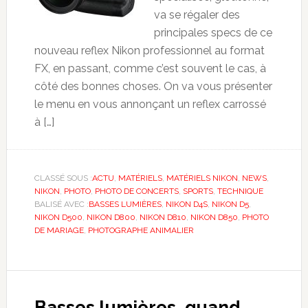
va se régaler des
principales specs de ce
nouveau reflex Nikon professionnel au format
FX, en passant, comme c’est souvent le cas, à
côté des bonnes choses. On va vous présenter
le menu en vous annonçant un reflex carrossé
à […]
CLASSÉ SOUS :
ACTU
,
MATÉRIELS
,
MATÉRIELS NIKON
,
NEWS
,
NIKON
,
PHOTO
,
PHOTO DE CONCERTS
,
SPORTS
,
TECHNIQUE
BALISÉ AVEC :
BASSES LUMIÈRES
,
NIKON D4S
,
NIKON D5
,
NIKON D500
,
NIKON D800
,
NIKON D810
,
NIKON D850
,
PHOTO
DE MARIAGE
,
PHOTOGRAPHE ANIMALIER
Basses lumières, quand