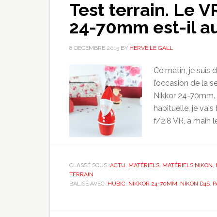
Test terrain. Le 
24-70mm est-il aus
8 DÉCEMBRE 2015
BY
HERVÉ LE GALL
Ce matin, je suis
l’occasion de la 
Nikkor 24-70mm. P
habituelle, je va
f/2.8 VR, à main le
CLASSÉ SOUS :
ACTU
,
MATÉRIELS
,
MATÉRIELS NIKON
,
TERRAIN
BALISÉ AVEC :
HUBIC
,
NIKKOR 24-70MM
,
NIKON D4S
,
P