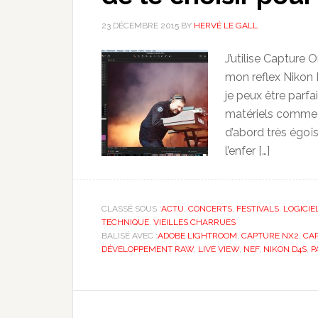
23 DÉCEMBRE 2015
BY
HERVÉ LE GALL
J’utilise Capture 
mon reflex Nikon
je peux être parfai
matériels comme l
d’abord très égoï
l’enfer […]
CLASSÉ SOUS :
ACTU
,
CONCERTS
,
FESTIVALS
,
LOGICIE
TECHNIQUE
,
VIEILLES CHARRUES
BALISÉ AVEC :
ADOBE LIGHTROOM
,
CAPTURE NX2
,
CAP
DÉVELOPPEMENT RAW
,
LIVE VIEW
,
NEF
,
NIKON D4S
,
P