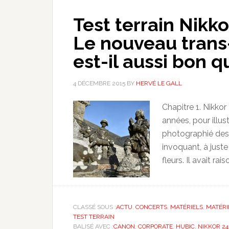
Test terrain Nikk
Le nouveau trans
est-il aussi bon qu’
4 DÉCEMBRE 2015
BY
HERVÉ LE GALL
Chapitre 1. Nikkor
années, pour illust
photographié des 
invoquant, à juste
fleurs. Il avait rai
CLASSÉ SOUS :
ACTU
,
CONCERTS
,
MATÉRIELS
,
MATÉRI
TEST TERRAIN
BALISÉ AVEC :
CANON
,
CORPORATE
,
HUBIC
,
NIKKOR 24