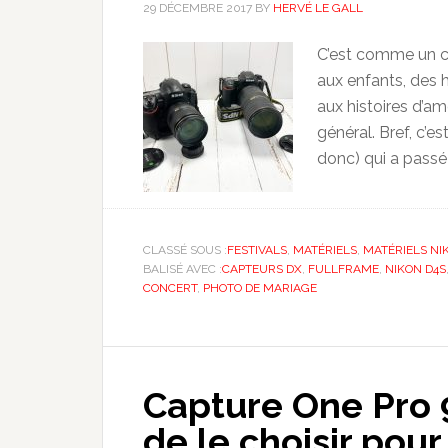
29 DÉCEMBRE 2017
BY
HERVÉ LE GALL
C’est comme un co
aux enfants, des h
aux histoires d’am
général. Bref, c’e
donc) qui a passé 
CLASSÉ SOUS :
FESTIVALS
,
MATÉRIELS
,
MATÉRIELS NI
BALISÉ AVEC :
CAPTEURS DX
,
FULLFRAME
,
NIKON D4S
CONCERT
,
PHOTO DE MARIAGE
Capture One Pro 
de le choisir pou