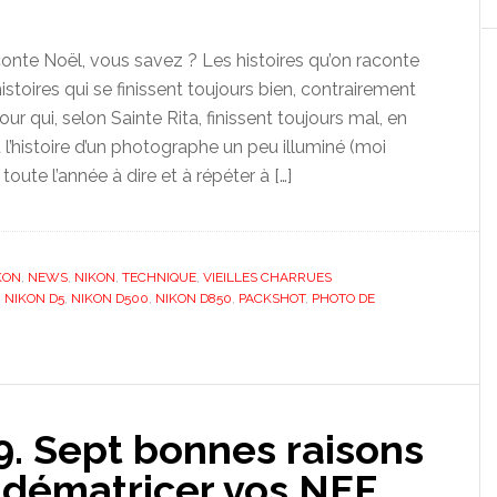
nte Noël, vous savez ? Les histoires qu’on raconte
istoires qui se finissent toujours bien, contrairement
our qui, selon Sainte Rita, finissent toujours mal, en
st l’histoire d’un photographe un peu illuminé (moi
toute l’année à dire et à répéter à […]
KON
,
NEWS
,
NIKON
,
TECHNIQUE
,
VIEILLES CHARRUES
,
NIKON D5
,
NIKON D500
,
NIKON D850
,
PACKSHOT
,
PHOTO DE
9. Sept bonnes raisons
r dématricer vos NEF.