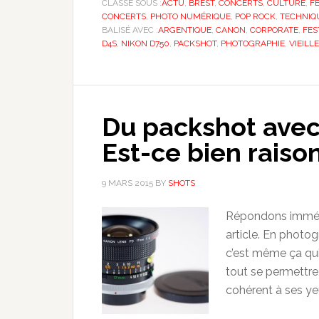
CLASSÉ SOUS :
ACTU
,
BREST
,
CONCERTS
,
CULTURE
,
F
CONCERTS
,
PHOTO NUMÉRIQUE
,
POP ROCK
,
TECHNIQ
BALISÉ AVEC :
ARGENTIQUE
,
CANON
,
CORPORATE
,
FES
D4S
,
NIKON D750
,
PACKSHOT
,
PHOTOGRAPHIE
,
VIEILL
Du packshot avec
Est-ce bien raiso
9 MARS 2015
BY
SHOTS
Répondons immédia
article. En photogr
c’est même ça qui 
tout se permettre
cohérent à ses yeux