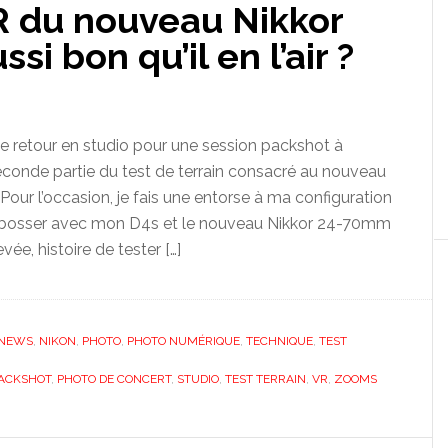
VR du nouveau Nikkor
si bon qu’il en l’air ?
 de retour en studio pour une session packshot à
seconde partie du test de terrain consacré au nouveau
our l’occasion, je fais une entorse à ma configuration
is bosser avec mon D4s et le nouveau Nikkor 24-70mm
vée, histoire de tester […]
NEWS
,
NIKON
,
PHOTO
,
PHOTO NUMÉRIQUE
,
TECHNIQUE
,
TEST
ACKSHOT
,
PHOTO DE CONCERT
,
STUDIO
,
TEST TERRAIN
,
VR
,
ZOOMS