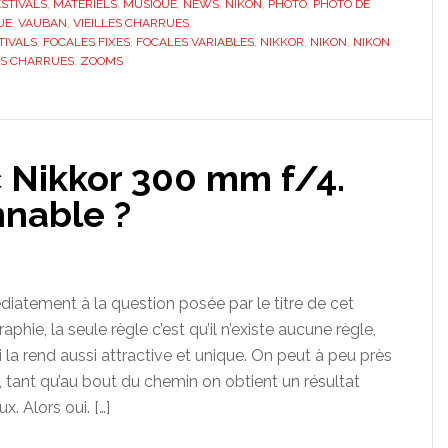
ESTIVALS
,
MATÉRIELS
,
MUSIQUE
,
NEWS
,
NIKON
,
PHOTO
,
PHOTO DE
UE
,
VAUBAN
,
VIEILLES CHARRUES
TIVALS
,
FOCALES FIXES
,
FOCALES VARIABLES
,
NIKKOR
,
NIKON
,
NIKON
ES CHARRUES
,
ZOOMS
 Nikkor 300 mm f/4.
nnable ?
tement à la question posée par le titre de cet
aphie, la seule règle c’est qu’il n’existe aucune règle,
la rend aussi attractive et unique. On peut à peu près
, tant qu’au bout du chemin on obtient un résultat
. Alors oui. […]