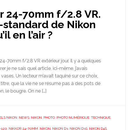
or 24-70mm f/2.8 VR.
-standard de Nikon
il en l’air ?
 24-70mm f/2.8 VR extérieur jour. Il y a quelques
rer je ne sais quel article, ici-même, j’avais
vases. Un lecteur m’avait taquiné sur ce choix,
 titre, que la vie ne se résume pas à des pots de
son, le bougre. On ne […]
ELS NIKON
,
NEWS
,
NIKON
,
PHOTO
,
PHOTO NUMÉRIQUE
,
TECHNIQUE
,
-120
,
NIKKOR 24-70MM
,
NIKON
,
NIKON D3
,
NIKON D3S
,
NIKON D4S
,