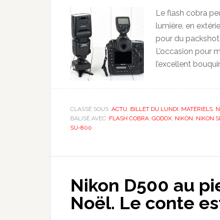
Le flash cobra pe
lumière, en extér
pour du packshot, 
L’occasion pour m
l’excellent bouqu
CLASSÉ SOUS :
ACTU
,
BILLET DU LUNDI
,
MATÉRIELS
,
N
BALISÉ AVEC :
FLASH COBRA
,
GODOX
,
NIKON
,
NIKON S
SU-800
Nikon D500 au pi
Noël. Le conte es