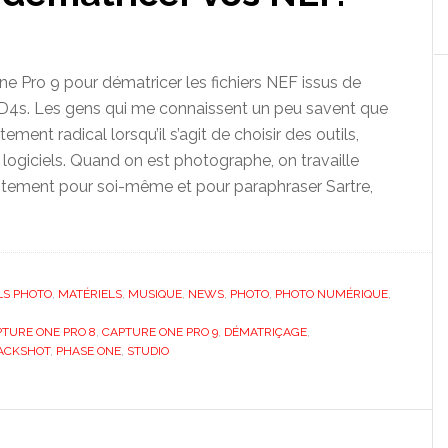
One Pro 9 pour dématricer les fichiers NEF issus de
 D4s. Les gens qui me connaissent un peu savent que
tement radical lorsqu’il s’agit de choisir des outils,
ogiciels. Quand on est photographe, on travaille
stement pour soi-même et pour paraphraser Sartre,
LS PHOTO
,
MATÉRIELS
,
MUSIQUE
,
NEWS
,
PHOTO
,
PHOTO NUMÉRIQUE
,
TURE ONE PRO 8
,
CAPTURE ONE PRO 9
,
DÉMATRIÇAGE
,
ACKSHOT
,
PHASE ONE
,
STUDIO