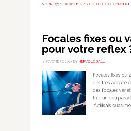
NIKON D750
,
PACKSHOT
,
PHOTO
,
PHOTO DE CONCERT
,
Focales fixes ou v
pour votre reflex 
3 NOVEMBRE 2015
BY
HERVÉ LE GALL
Focales fixes ou 
pas très adepte de
des focales varia
truc un peu parado
n’utilisais quasime