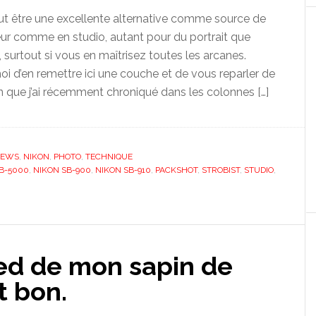
ut être une excellente alternative comme source de
ieur comme en studio, autant pour du portrait que
surtout si vous en maîtrisez toutes les arcanes.
oi d’en remettre ici une couche et de vous reparler de
in que j’ai récemment chroniqué dans les colonnes […]
EWS
,
NIKON
,
PHOTO
,
TECHNIQUE
B-5000
,
NIKON SB-900
,
NIKON SB-910
,
PACKSHOT
,
STROBIST
,
STUDIO
,
ed de mon sapin de
t bon.