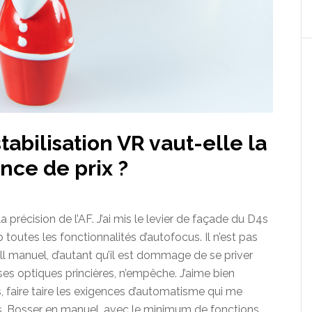
tabilisation VR vaut-elle la
ence de prix ?
a précision de l’AF. J’ai mis le levier de façade du D4s
outes les fonctionnalités d’autofocus. Il n’est pas
ll manuel, d’autant qu’il est dommage de se priver
ses optiques princières, n’empêche. J’aime bien
faire taire les exigences d’automatisme qui me
les. Bosser en manuel, avec le minimum de fonctions