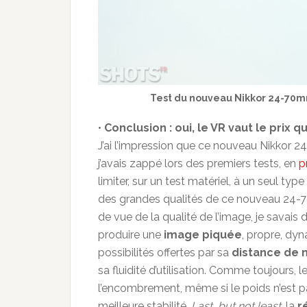
Test du nouveau Nikkor 24-70mm
•
Conclusion : oui, le VR vaut le prix q
J’ai l’impression que ce nouveau Nikkor
j’avais zappé lors des premiers tests, en
p
limiter, sur un test matériel, à un seul type
des grandes qualités de ce nouveau 24-
de vue de la qualité de l’image, je savai
produire une
image piquée
, propre, dy
possibilités offertes par sa
distance de
sa fluidité d’utilisation. Comme toujours, 
l’encombrement, même si le poids n’est pa
meilleure stabilité.
Last, but not least
, la
r