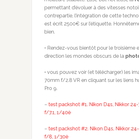
permettant d’évoluer à des vitesses noto
contrepartie, l’intégration de cette techn
est écrit 2500€ sur l’étiquette. Honnête
bien.
• Rendez-vous bientôt pour le troisième et 
direction les mondes obscurs de la
phot
• vous pouvez voir (et télécharger) les i
70mm f/2.8 VR en cliquant sur les liens 
Pro 9.
–
test packshot #1. Nikon D4s, Nikkor 24
f/7.1, 1/40è
–
test packshot #2. Nikon D4s, Nikkor 24
f/8, 1/30è