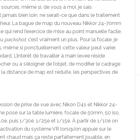
sources, même si, de vous à moi, je sais
t jamais bien loin, ne serait-ce que dans le traitement
encheur. La bague de map du nouveau Nikkor 24-70mm
e qui rend l’exercice de mise au point manuelle facile,
du
packshot
, c’est vraiment un plus. Pour la focale, je
s, même si ponctuellement cette valeur peut varier,
ard. L’intérêt de travailler à main levée réside
her ou à s’éloigner de l’objet, de modifier le cadrage
a distance de map est réduite, les perspectives de
ne session de prise de vue avec Nikon D4s et Nikkor 24-
e posé sur la table lumière, focale de 50mm, 50 iso,
/40è, puis 1/30è, 1/25è et 1/15è. À partir de 1/10è on
l’activation du système VR lorsqu’on appuie sur le
nt chaud mais ça reste parfaitement jouable, en