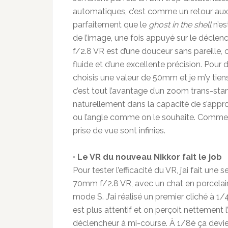
automatiques, c’est comme un retour aux 
parfaitement que le
ghost in the shell
n’es
de l’image, une fois appuyé sur le décl
f/2.8 VR est d’une douceur sans pareille, c
fluide et d’une excellente précision. Pour 
choisis une valeur de 50mm et je m’y tien
c’est tout l’avantage d’un zoom trans-stand
naturellement dans la capacité de s’approc
ou l’angle comme on le souhaite. Comme l
prise de vue sont infinies.
•
Le VR du nouveau Nikkor fait le job
Pour tester l’efficacité du VR, j’ai fait u
70mm f/2.8 VR, avec un chat en porcelain
mode S. J’ai réalisé un premier cliché à 1
est plus attentif et on perçoit nettement 
déclencheur à mi-course. À 1/8è ça devie