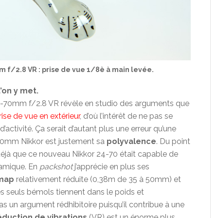
 f/2.8 VR : prise de vue 1/8è à main levée.
u’on y met.
 24-70mm f/2.8 VR révèle en studio des arguments que
rise de vue en extérieur
, d’où l’intérêt de ne pas se
 d’activité. Ça serait d’autant plus une erreur qu’une
70mm Nikkor est justement sa
polyvalence
. Du point
s déjà que ce nouveau Nikkor 24-70 était capable de
namique. En
packshot
j’apprécie en plus ses
 map
relativement réduite (0,38m de 35 à 50mm) et
les seuls bémols tiennent dans le poids et
s un argument rédhibitoire puisqu’il contribue à une
éduction de vibrations
(VR) est un énorme plus,