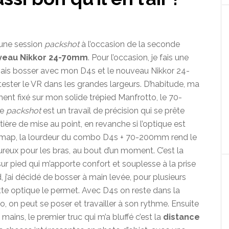
 une session
packshot
à l’occasion de la seconde
veau Nikkor 24-70mm
. Pour l’occasion, je fais une
 vais bosser avec mon D4s et le nouveau Nikkor 24-
tester le VR dans les grandes largeurs. D’habitude, ma
ment fixé sur mon solide trépied Manfrotto, le 70-
Le
packshot
est un travail de précision qui se prête
e de mise au point, en revanche si l’optique est
e map, la lourdeur du combo D4s + 70-200mm rend le
ureux pour les bras, au bout d’un moment. C’est la
l sur pied qui m’apporte confort et souplesse à la prise
d, j’ai décidé de bosser à main levée, pour plusieurs
tte optique le permet. Avec D4s on reste dans la
o, on peut se poser et travailler à son rythme. Ensuite
mains, le premier truc qui m’a bluffé c’est la
distance