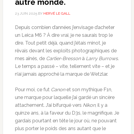
autre monde.
23 JUIN 2025
BY
HERVÉ LE GALL
Depuis combien d’années j’envisage d’acheter
un Leica M6 ? À dire vrai, je ne saurais trop le
dire. Tout petit déjà, quand j’étais minot, je
rêvais devant les exploits photographiques de
mes aînés, de
Cartier-Bresson
à
Larry Burrows
.
Le temps a passé – vite, tellement vite – et je
n’ai jamais approché la marque de Wetzlar.
Pour moi, ce fut
Canon
et son mythique F1n,
une marque pour laquelle j’ai gardé un sincère
attachement. J’ai bifurqué vers
Nikon
, il y a
quinze ans, à la faveur du D3s, le magnifique. Je
gardais pourtant en tête le jour où, ne pouvant
plus porter le poids des ans autant que le