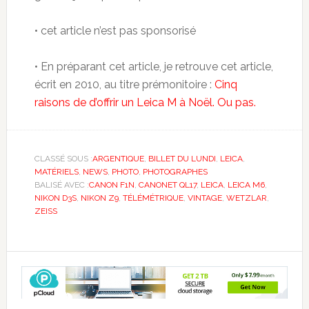
• cet article n’est pas sponsorisé
• En préparant cet article, je retrouve cet article,
écrit en 2010, au titre prémonitoire :
Cinq
raisons de d’offrir un Leica M à Noël. Ou pas.
CLASSÉ SOUS :
ARGENTIQUE
,
BILLET DU LUNDI
,
LEICA
,
MATÉRIELS
,
NEWS
,
PHOTO
,
PHOTOGRAPHES
BALISÉ AVEC :
CANON F1N
,
CANONET QL17
,
LEICA
,
LEICA M6
,
NIKON D3S
,
NIKON Z9
,
TÉLÉMÉTRIQUE
,
VINTAGE
,
WETZLAR
,
ZEISS