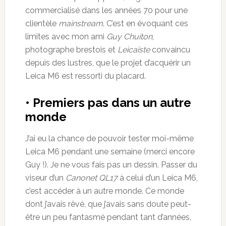
commercialisé dans les années 70 pour une
clientèle
mainstream
. C’est en évoquant ces
limites avec mon ami
Guy Chuiton
,
photographe brestois et
Leicaïste
convaincu
depuis des lustres, que le projet d’acquérir un
Leica M6 est ressorti du placard.
• Premiers pas dans un autre
monde
J’ai eu la chance de pouvoir tester moi-même
Leica M6 pendant une semaine (merci encore
Guy !). Je ne vous fais pas un dessin. Passer du
viseur d’un
Canonet QL17
à celui d’un Leica M6,
c’est accéder à un autre monde. Ce monde
dont j’avais rêvé, que j’avais sans doute peut-
être un peu fantasmé pendant tant d’années,