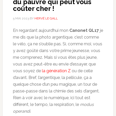
du pauvre qui peut vous
coûter cher !
5 MAI 2023
BY
HERVÉ LE GALL
En regardant aujourd’hui mon
Canonet QL17
je
me dis que la photo argentique, c’est comme
le vélo, ça ne s’oublie pas. Si, comme moi, vous
y avez goûté dans votre prime jeunesse, vous
me comprenez. Mais si vous êtes plus jeune,
vous avez peut-être eu envie d’essayer, que
vous soyez de
la génération Z
ou de celle
d’avant. Bref, l’argentique, la pellicule, ça a
quelque chose d’un peu magique, un tour de
passe-passe dans la chimie des sels d’argent.
Rien à voir avec le numérique, ici tout est
différent, le tempo, la respiration, le
modus
operandi
.