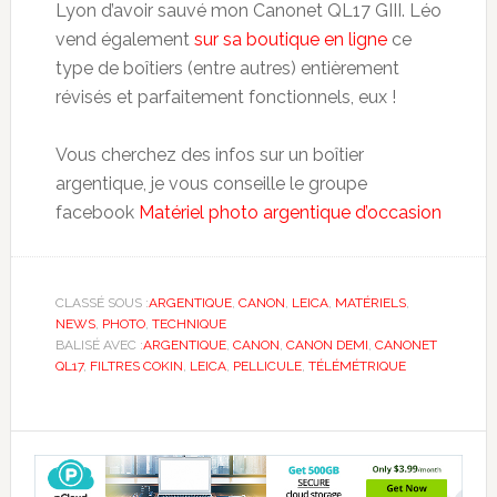
Lyon d’avoir sauvé mon Canonet QL17 GIII. Léo
vend également
sur sa boutique en ligne
ce
type de boîtiers (entre autres) entièrement
révisés et parfaitement fonctionnels, eux !
Vous cherchez des infos sur un boîtier
argentique, je vous conseille le groupe
facebook
Matériel photo argentique d’occasion
CLASSÉ SOUS :
ARGENTIQUE
,
CANON
,
LEICA
,
MATÉRIELS
,
NEWS
,
PHOTO
,
TECHNIQUE
BALISÉ AVEC :
ARGENTIQUE
,
CANON
,
CANON DEMI
,
CANONET
QL17
,
FILTRES COKIN
,
LEICA
,
PELLICULE
,
TÉLÉMÉTRIQUE