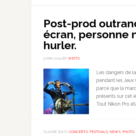
Post-prod outranc
écran, personne 
hurler.
5 MAI 2014
BY
SHOTS
Les dangers de la 
pendant les Jeux O
parce que la mar
présents sur cet 
Tout Nikon Pro étai
CLASSÉ SOUS :
CONCERTS
,
FESTIVALS
,
NEWS
,
PHOTO
,