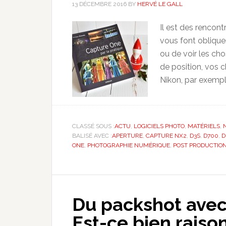
13 DÉCEMBRE 2016
BY
HERVÉ LE GALL
Il est des rencont
vous font obliquer
ou de voir les cho
de position, vos 
Nikon, par exempl
CLASSÉ SOUS :
ACTU
,
LOGICIELS PHOTO
,
MATÉRIELS
,
BALISÉ AVEC :
APERTURE
,
CAPTURE NX2
,
D3S
,
D700
,
D
ONE
,
PHOTOGRAPHIE NUMÉRIQUE
,
POST PRODUCTIO
Du packshot avec
Est-ce bien raiso