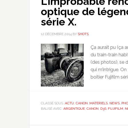
L’improbable ren
optique de légend
série X.
12 DÉCEMBRE 2014
BY
SHOTS
Ça aurait pu (ça 
du train-train habi
(des photos), se d
qui m’intrigue. On
boîtier Fujifilm séri
CLASSÉ SOUS :
ACTU
,
CANON
,
MATÉRIELS
,
NEWS
,
PH
BALISÉ AVEC :
ARGENTIQUE
,
CANON
,
D3S
,
FUJIFILM
,
N