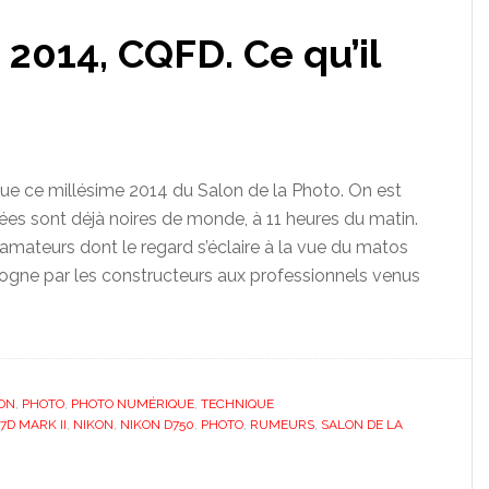
 2014, CQFD. Ce qu’il
 que ce millésime 2014 du Salon de la Photo. On est
lées sont déjà noires de monde, à 11 heures du matin.
s amateurs dont le regard s’éclaire à la vue du matos
gne par les constructeurs aux professionnels venus
ON
,
PHOTO
,
PHOTO NUMÉRIQUE
,
TECHNIQUE
7D MARK II
,
NIKON
,
NIKON D750
,
PHOTO
,
RUMEURS
,
SALON DE LA