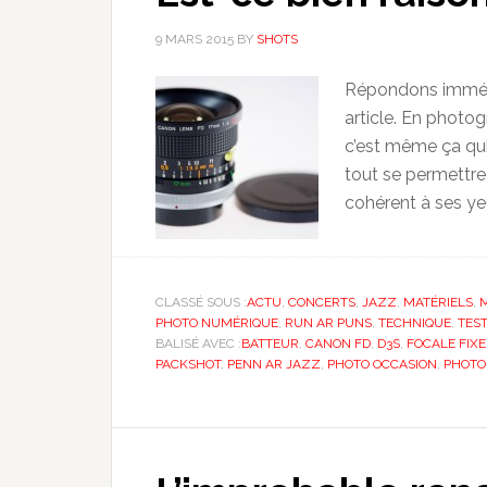
9 MARS 2015
BY
SHOTS
Répondons immédia
article. En photogr
c’est même ça qui 
tout se permettre
cohérent à ses yeux
CLASSÉ SOUS :
ACTU
,
CONCERTS
,
JAZZ
,
MATÉRIELS
,
M
PHOTO NUMÉRIQUE
,
RUN AR PUNS
,
TECHNIQUE
,
TEST
BALISÉ AVEC :
BATTEUR
,
CANON FD
,
D3S
,
FOCALE FIXE
PACKSHOT
,
PENN AR JAZZ
,
PHOTO OCCASION
,
PHOTO