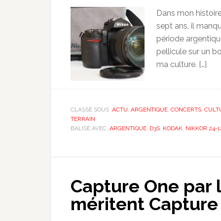
Dans mon histoire
sept ans, il manqu
période argentique
pellicule sur un b
ma culture. […]
CLASSÉ SOUS :
ACTU
,
ARGENTIQUE
,
CONCERTS
,
CULT
TERRAIN
BALISÉ AVEC :
ARGENTIQUE
,
D3S
,
KODAK
,
NIKKOR 24-1
Capture One par l
méritent Capture