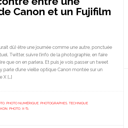
contre entre une
e Canon et un Fujifilm
aurait dû) être une journée comme une autre, ponctuée
tuel. Twitter, suivre l’info de la photographie, en faire
ire que on en parlera. Et puis je vois passer un tweet
 y parle d’une vieille optique Canon montée sur un
e X […]
OTO
,
PHOTO NUMÉRIQUE
,
PHOTOGRAPHES
,
TECHNIQUE
IKON
,
PHOTO
,
X-T1