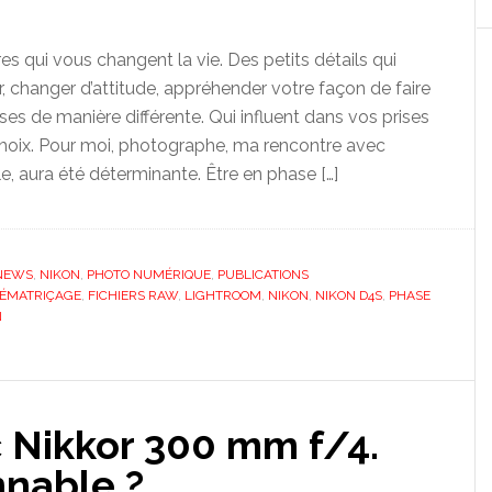
res qui vous changent la vie. Des petits détails qui
, changer d’attitude, appréhender votre façon de faire
ses de manière différente. Qui influent dans vos prises
choix. Pour moi, photographe, ma rencontre avec
e, aura été déterminante. Être en phase […]
NEWS
,
NIKON
,
PHOTO NUMÉRIQUE
,
PUBLICATIONS
ÉMATRIÇAGE
,
FICHIERS RAW
,
LIGHTROOM
,
NIKON
,
NIKON D4S
,
PHASE
N
 Nikkor 300 mm f/4.
nnable ?