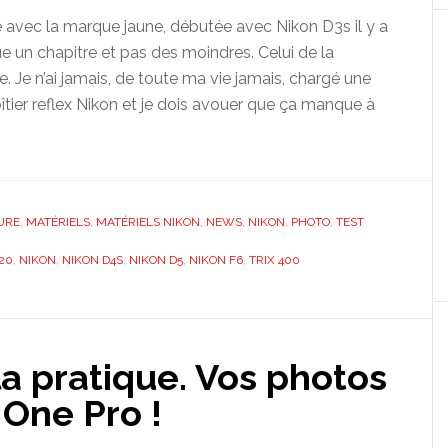
 avec la marque jaune, débutée avec Nikon D3s il y a
e un chapitre et pas des moindres. Celui de la
. Je n’ai jamais, de toute ma vie jamais, chargé une
oîtier reflex Nikon et je dois avouer que ça manque à
URE
,
MATÉRIELS
,
MATÉRIELS NIKON
,
NEWS
,
NIKON
,
PHOTO
,
TEST
20
,
NIKON
,
NIKON D4S
,
NIKON D5
,
NIKON F6
,
TRIX 400
a pratique. Vos photos
 One Pro !