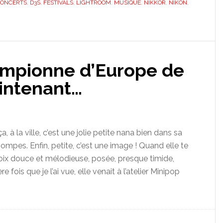
ONCERTS
,
D3S
,
FESTIVALS
,
LIGHTROOM
,
MUSIQUE
,
NIKKOR
,
NIKON
,
ampionne d’Europe de
aintenant…
, à la ville, c’est une jolie petite nana bien dans sa
ompes. Enfin, petite, c’est une image ! Quand elle te
 voix douce et mélodieuse, posée, presque timide,
e fois que je l’ai vue, elle venait à l’atelier Minipop