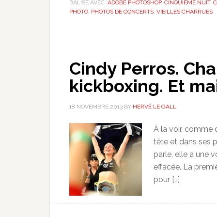
BALISÉ AVEC :
ADOBE PHOTOSHOP
,
CINQUIÈME NUIT
,
C
PHOTO
,
PHOTOS DE CONCERTS
,
VIEILLES CHARRUES
Cindy Perros. Ch
kickboxing. Et m
18 NOVEMBRE 2013
BY
HERVÉ LE GALL
À la voir, comme ça
tête et dans ses p
parle, elle a une
effacée. La premièr
pour […]