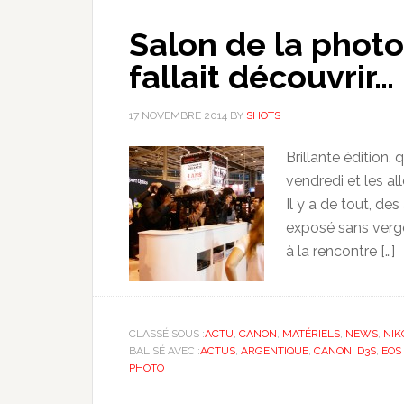
Salon de la photo
fallait découvrir…
17 NOVEMBRE 2014
BY
SHOTS
Brillante édition,
vendredi et les al
Il y a de tout, de
exposé sans vergo
à la rencontre […]
CLASSÉ SOUS :
ACTU
,
CANON
,
MATÉRIELS
,
NEWS
,
NIK
BALISÉ AVEC :
ACTUS
,
ARGENTIQUE
,
CANON
,
D3S
,
EOS 
PHOTO