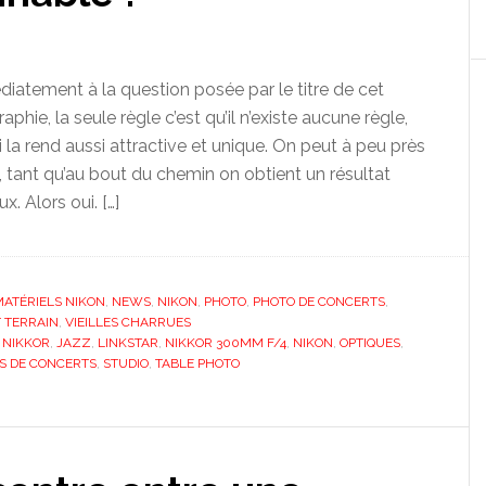
tement à la question posée par le titre de cet
aphie, la seule règle c’est qu’il n’existe aucune règle,
la rend aussi attractive et unique. On peut à peu près
, tant qu’au bout du chemin on obtient un résultat
. Alors oui. […]
ATÉRIELS NIKON
,
NEWS
,
NIKON
,
PHOTO
,
PHOTO DE CONCERTS
,
 TERRAIN
,
VIEILLES CHARRUES
 NIKKOR
,
JAZZ
,
LINKSTAR
,
NIKKOR 300MM F/4
,
NIKON
,
OPTIQUES
,
S DE CONCERTS
,
STUDIO
,
TABLE PHOTO