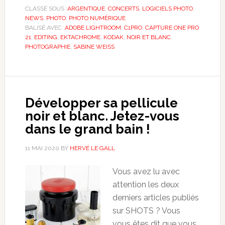
CLASSÉ SOUS :
ARGENTIQUE
,
CONCERTS
,
LOGICIELS PHOTO
,
NEWS
,
PHOTO
,
PHOTO NUMÉRIQUE
BALISÉ AVEC :
ADOBE LIGHTROOM
,
C1PRO
,
CAPTURE ONE PRO
21
,
EDITING
,
EKTACHROME
,
KODAK
,
NOIR ET BLANC
,
PHOTOGRAPHIE
,
SABINE WEISS
Développer sa pellicule
noir et blanc. Jetez-vous
dans le grand bain !
11 MAI 2020
BY
HERVÉ LE GALL
Vous avez lu avec
attention les deux
derniers articles publiés
sur SHOTS ? Vous
vous êtes dit que vous