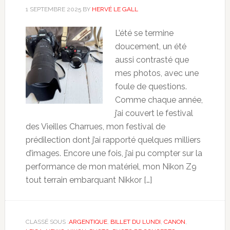
1 SEPTEMBRE 2025
BY
HERVÉ LE GALL
L’été se termine
doucement, un été
aussi contrasté que
mes photos, avec une
foule de questions.
Comme chaque année,
j’ai couvert le festival
des Vieilles Charrues, mon festival de
prédilection dont j’ai rapporté quelques milliers
d’images. Encore une fois, j’ai pu compter sur la
performance de mon matériel, mon Nikon Z9
tout terrain embarquant Nikkor […]
CLASSÉ SOUS :
ARGENTIQUE
,
BILLET DU LUNDI
,
CANON
,