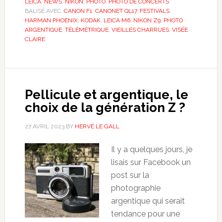
LEICA
,
NEWS
,
NIKON
,
PHOTO
,
PHOTO DE CONCERTS
BALISÉ AVEC :
CANON F1
,
CANONET QL17
,
FESTIVALS
,
HARMAN PHOENIX
,
KODAK
,
LEICA M6
,
NIKON Z9
,
PHOTO
ARGENTIQUE
,
TÉLÉMÉTRIQUE
,
VIEILLES CHARRUES
,
VISÉE
CLAIRE
Pellicule et argentique, le
choix de la génération Z ?
27 AVRIL 2023
BY
HERVÉ LE GALL
Il y a quelques jours, je
lisais sur Facebook un
post sur la
photographie
argentique qui serait
tendance pour une