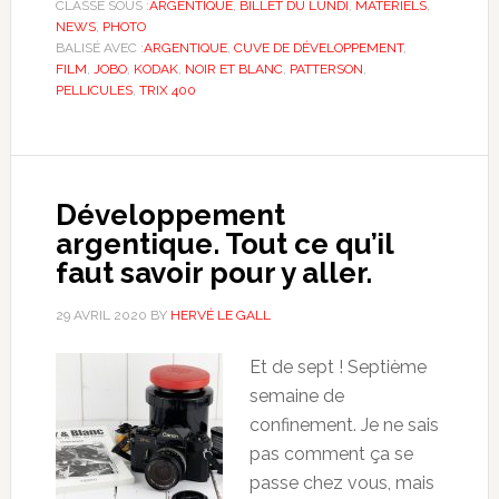
CLASSÉ SOUS :
ARGENTIQUE
,
BILLET DU LUNDI
,
MATÉRIELS
,
NEWS
,
PHOTO
BALISÉ AVEC :
ARGENTIQUE
,
CUVE DE DÉVELOPPEMENT
,
FILM
,
JOBO
,
KODAK
,
NOIR ET BLANC
,
PATTERSON
,
PELLICULES
,
TRIX 400
Développement
argentique. Tout ce qu’il
faut savoir pour y aller.
29 AVRIL 2020
BY
HERVÉ LE GALL
Et de sept ! Septième
semaine de
confinement. Je ne sais
pas comment ça se
passe chez vous, mais