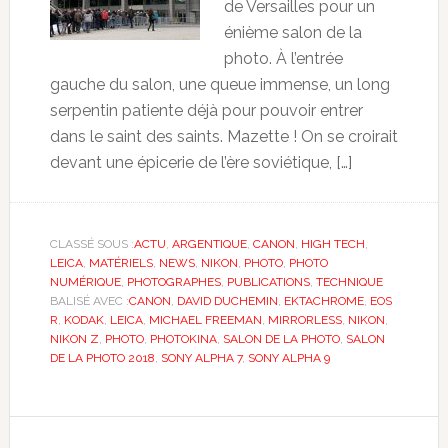
de Versailles pour un
énième salon de la
photo. À l’entrée
gauche du salon, une queue immense, un long
serpentin patiente déjà pour pouvoir entrer
dans le saint des saints. Mazette ! On se croirait
devant une épicerie de l’ère soviétique, […]
CLASSÉ SOUS :
ACTU
,
ARGENTIQUE
,
CANON
,
HIGH TECH
,
LEICA
,
MATÉRIELS
,
NEWS
,
NIKON
,
PHOTO
,
PHOTO
NUMÉRIQUE
,
PHOTOGRAPHES
,
PUBLICATIONS
,
TECHNIQUE
BALISÉ AVEC :
CANON
,
DAVID DUCHEMIN
,
EKTACHROME
,
EOS
R
,
KODAK
,
LEICA
,
MICHAEL FREEMAN
,
MIRRORLESS
,
NIKON
,
NIKON Z
,
PHOTO
,
PHOTOKINA
,
SALON DE LA PHOTO
,
SALON
DE LA PHOTO 2018
,
SONY ALPHA 7
,
SONY ALPHA 9