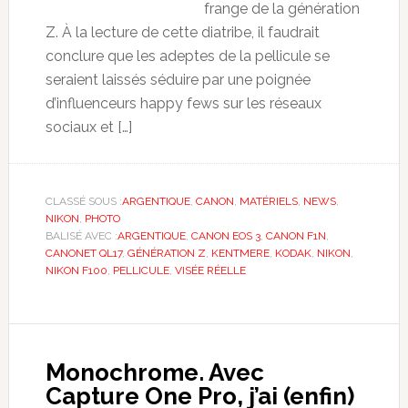
frange de la génération
Z. À la lecture de cette diatribe, il faudrait
conclure que les adeptes de la pellicule se
seraient laissés séduire par une poignée
d’influenceurs happy fews sur les réseaux
sociaux et […]
CLASSÉ SOUS :
ARGENTIQUE
,
CANON
,
MATÉRIELS
,
NEWS
,
NIKON
,
PHOTO
BALISÉ AVEC :
ARGENTIQUE
,
CANON EOS 3
,
CANON F1N
,
CANONET QL17
,
GÉNÉRATION Z
,
KENTMERE
,
KODAK
,
NIKON
,
NIKON F100
,
PELLICULE
,
VISÉE RÉELLE
Monochrome. Avec
Capture One Pro, j’ai (enfin)