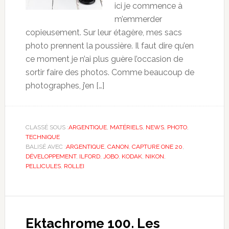
ici je commence à
m’emmerder
copieusement. Sur leur étagère, mes sacs
photo prennent la poussière. Il faut dire qu’en
ce moment je n’ai plus guère l’occasion de
sortir faire des photos. Comme beaucoup de
photographes, j’en […]
CLASSÉ SOUS :
ARGENTIQUE
,
MATÉRIELS
,
NEWS
,
PHOTO
,
TECHNIQUE
BALISÉ AVEC :
ARGENTIQUE
,
CANON
,
CAPTURE ONE 20
,
DÉVELOPPEMENT
,
ILFORD
,
JOBO
,
KODAK
,
NIKON
,
PELLICULES
,
ROLLEI
Ektachrome 100. Les