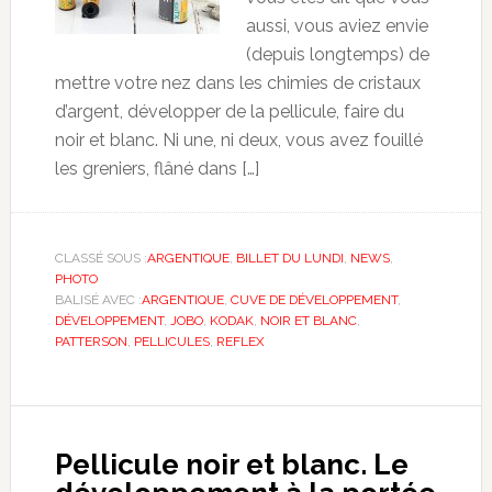
aussi, vous aviez envie
(depuis longtemps) de
mettre votre nez dans les chimies de cristaux
d’argent, développer de la pellicule, faire du
noir et blanc. Ni une, ni deux, vous avez fouillé
les greniers, flâné dans […]
CLASSÉ SOUS :
ARGENTIQUE
,
BILLET DU LUNDI
,
NEWS
,
PHOTO
BALISÉ AVEC :
ARGENTIQUE
,
CUVE DE DÉVELOPPEMENT
,
DÉVELOPPEMENT
,
JOBO
,
KODAK
,
NOIR ET BLANC
,
PATTERSON
,
PELLICULES
,
REFLEX
Pellicule noir et blanc. Le