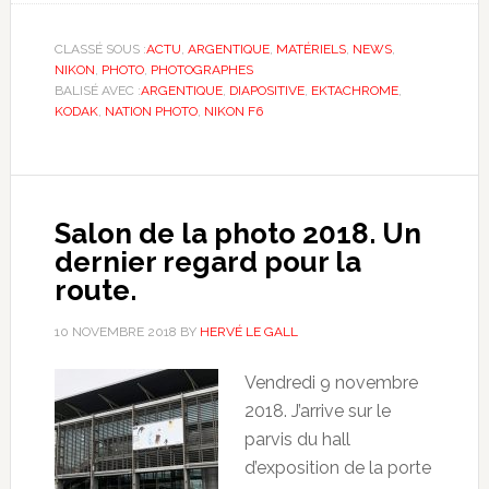
CLASSÉ SOUS :
ACTU
,
ARGENTIQUE
,
MATÉRIELS
,
NEWS
,
NIKON
,
PHOTO
,
PHOTOGRAPHES
BALISÉ AVEC :
ARGENTIQUE
,
DIAPOSITIVE
,
EKTACHROME
,
KODAK
,
NATION PHOTO
,
NIKON F6
Salon de la photo 2018. Un
dernier regard pour la
route.
10 NOVEMBRE 2018
BY
HERVÉ LE GALL
Vendredi 9 novembre
2018. J’arrive sur le
parvis du hall
d’exposition de la porte