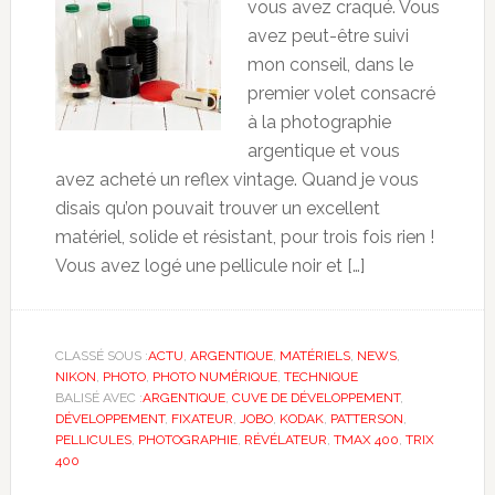
vous avez craqué. Vous
avez peut-être suivi
mon conseil, dans le
premier volet consacré
à la photographie
argentique et vous
avez acheté un reflex vintage. Quand je vous
disais qu’on pouvait trouver un excellent
matériel, solide et résistant, pour trois fois rien !
Vous avez logé une pellicule noir et […]
CLASSÉ SOUS :
ACTU
,
ARGENTIQUE
,
MATÉRIELS
,
NEWS
,
NIKON
,
PHOTO
,
PHOTO NUMÉRIQUE
,
TECHNIQUE
BALISÉ AVEC :
ARGENTIQUE
,
CUVE DE DÉVELOPPEMENT
,
DÉVELOPPEMENT
,
FIXATEUR
,
JOBO
,
KODAK
,
PATTERSON
,
PELLICULES
,
PHOTOGRAPHIE
,
RÉVÉLATEUR
,
TMAX 400
,
TRIX
400