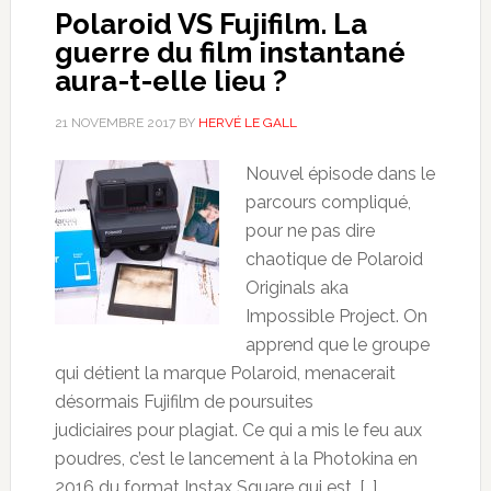
Polaroid VS Fujifilm. La
guerre du film instantané
aura-t-elle lieu ?
21 NOVEMBRE 2017
BY
HERVÉ LE GALL
Nouvel épisode dans le
parcours compliqué,
pour ne pas dire
chaotique de Polaroid
Originals aka
Impossible Project. On
apprend que le groupe
qui détient la marque Polaroid, menacerait
désormais Fujifilm de poursuites
judiciaires pour plagiat. Ce qui a mis le feu aux
poudres, c’est le lancement à la Photokina en
2016 du format Instax Square qui est, […]