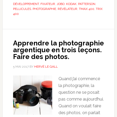
DÉVELOPPEMENT
,
FIXATEUR
,
JOBO
,
KODAK
,
PATTERSON
,
PELLICULES
,
PHOTOGRAPHIE
,
RÉVÉLATEUR
,
TMAX 400
,
TRIX
400
Apprendre la photographie
argentique en trois leçons.
Faire des photos.
5 MAI 2017
BY
HERVÉ LE GALL
Quand j’ai commencé
la photographie, la
question ne se posait
pas comme aujourd’hui.
Quand on voulait faire
des photos, on parlait