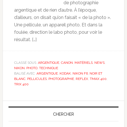
de photographie
argentique et de rien d’autre. À l’époque,
d’ailleurs, on disait qu’on faisait « de la photo ».
Une pellicule, un appareil photo. Et dans la
foulée, direction le labo photo, pour voir le
résultat. […]
CLASSÉ SOUS :
ARGENTIQUE
,
CANON
,
MATÉRIELS
,
NEWS
,
NIKON
,
PHOTO
,
TECHNIQUE
BALISÉ AVEC :
ARGENTIQUE
,
KODAK
,
NIKON F6
,
NOIR ET
BLANC
,
PELLICULES
,
PHOTOGRAPHIE
,
REFLEX
,
TMAX 400
,
TRIX 400
CHERCHER