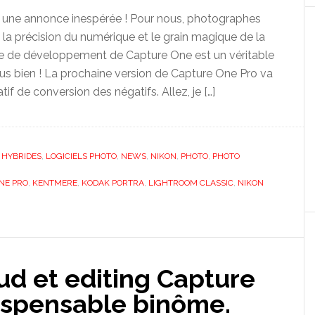
st une annonce inespérée ! Pour nous, photographes
 la précision du numérique et le grain magique de la
nce de développement de Capture One est un véritable
s bien ! La prochaine version de Capture One Pro va
atif de conversion des négatifs. Allez, je […]
,
HYBRIDES
,
LOGICIELS PHOTO
,
NEWS
,
NIKON
,
PHOTO
,
PHOTO
NE PRO
,
KENTMERE
,
KODAK PORTRA
,
LIGHTROOM CLASSIC
,
NIKON
d et editing Capture
ispensable binôme.