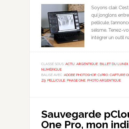
Soyons clair. C’e
qui jonglons entre
pellicule, l’anno
séisme. Tenez-vou
intégrer un outil n
CLASSÉ SOUS :
ACTU
,
ARGENTIQUE
,
BILLET DU LUNDI
NUMÉRIQUE
BALISÉ AVEC :
ADOBE PHOTOSHOP
,
C1PRO
,
CAPTURE O
Z9
,
PELLICULE
,
PHASE ONE
,
PHOTO ARGENTIQUE
Sauvegarde pClou
One Pro, mon ind