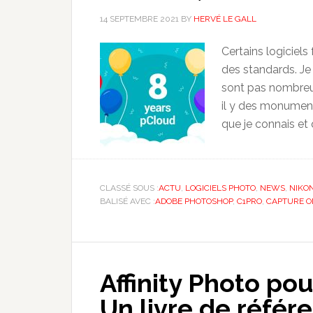
14 SEPTEMBRE 2021
BY
HERVÉ LE GALL
Certains logiciels
des standards. Je l
sont pas nombreux
il y des monume
que je connais et q
CLASSÉ SOUS :
ACTU
,
LOGICIELS PHOTO
,
NEWS
,
NIKO
BALISÉ AVEC :
ADOBE PHOTOSHOP
,
C1PRO
,
CAPTURE O
Affinity Photo po
Un livre de référ