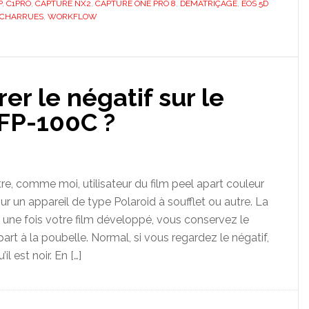
P
,
C1PRO
,
CAPTURE NX2
,
CAPTURE ONE PRO 8
,
DÉMATRIÇAGE
,
EOS 5D
S CHARRUES
,
WORKFLOW
r le négatif sur le
 FP-100C ?
re, comme moi, utilisateur du film peel apart couleur
ur un appareil de type Polaroid à soufflet ou autre. La
 une fois votre film développé, vous conservez le
 part à la poubelle. Normal, si vous regardez le négatif,
l est noir. En […]