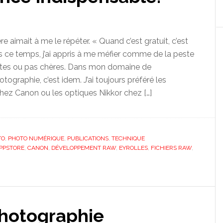
aimait à me le répéter. « Quand c’est gratuit, c’est
is ce temps, j’ai appris à me méfier comme de la peste
ites ou pas chères. Dans mon domaine de
otographie, c’est idem. J’ai toujours préféré les
chez Canon ou les optiques Nikkor chez […]
TO
,
PHOTO NUMÉRIQUE
,
PUBLICATIONS
,
TECHNIQUE
PPSTORE
,
CANON
,
DÉVELOPPEMENT RAW
,
EYROLLES
,
FICHIERS RAW
,
photographie