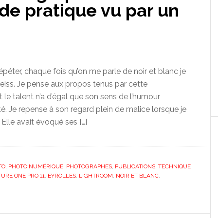
de pratique vu par un
péter, chaque fois qu’on me parle de noir et blanc je
iss. Je pense aux propos tenus par cette
le talent n’a d’égal que son sens de l’humour
é. Je repense à son regard plein de malice lorsque je
 Elle avait évoqué ses […]
TO
,
PHOTO NUMÉRIQUE
,
PHOTOGRAPHES
,
PUBLICATIONS
,
TECHNIQUE
URE ONE PRO 11
,
EYROLLES
,
LIGHTROOM
,
NOIR ET BLANC
,