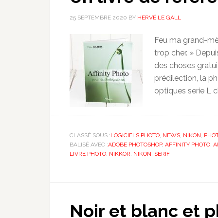
25 SEPTEMBRE 2020
BY
HERVÉ LE GALL
Feu ma grand-mère 
trop cher. » Depu
des choses gratu
prédilection, la ph
optiques serie L 
CLASSÉ SOUS :
LOGICIELS PHOTO
,
NEWS
,
NIKON
,
PHO
BALISÉ AVEC :
ADOBE PHOTOSHOP
,
AFFINITY PHOTO
,
A
LIVRE PHOTO
,
NIKKOR
,
NIKON
,
SERIF
Noir et blanc et 