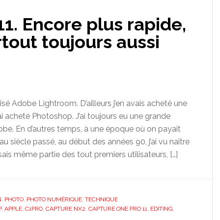
1. Encore plus rapide,
rtout toujours aussi
lisé Adobe Lightroom. D’ailleurs j’en avais acheté une
ai acheté Photoshop. J’ai toujours eu une grande
obe. En d’autres temps, à une époque où on payait
au siècle passé, au début des années 90, j’ai vu naître
ais même partie des tout premiers utilisateurs, […]
N
,
PHOTO
,
PHOTO NUMÉRIQUE
,
TECHNIQUE
P
,
APPLE
,
C1PRO
,
CAPTURE NX2
,
CAPTURE ONE PRO 11
,
EDITING
,