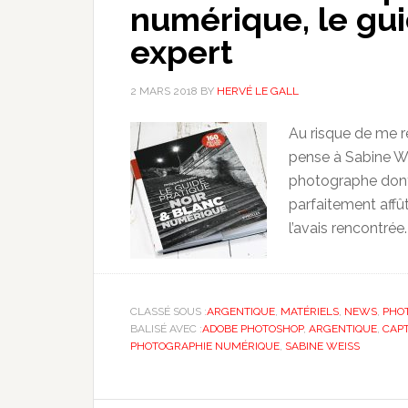
numérique, le gui
expert
2 MARS 2018
BY
HERVÉ LE GALL
Au risque de me ré
pense à Sabine We
photographe dont 
parfaitement affût
l’avais rencontrée.
CLASSÉ SOUS :
ARGENTIQUE
,
MATÉRIELS
,
NEWS
,
PHO
BALISÉ AVEC :
ADOBE PHOTOSHOP
,
ARGENTIQUE
,
CAPT
PHOTOGRAPHIE NUMÉRIQUE
,
SABINE WEISS