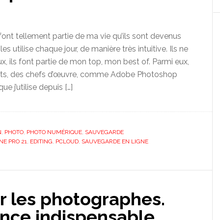
 font tellement partie de ma vie qu’ils sont devenus
es utilise chaque jour, de manière très intuitive. Ils ne
, ils font partie de mon top, mon best of. Parmi eux,
nts, des chefs d’œuvre, comme Adobe Photoshop
ue j’utilise depuis […]
N
,
PHOTO
,
PHOTO NUMÉRIQUE
,
SAUVEGARDE
NE PRO 21
,
EDITING
,
PCLOUD
,
SAUVEGARDE EN LIGNE
ur les photographes.
ence indispensable.