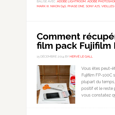
BALISÉ AVEC :
ADOBE LIGHTROOM
,
ADOBE PHOTOSHO
MARK III
,
NIKON D4S
,
PHASE ONE
,
SONY A7S
,
VIEILLE
Comment récupére
film pack Fujifilm
15 DÉCEMBRE 2014
BY
HERVÉ LE GALL
Vous êtes peut-êt
Fujifilm FP-100C s
plupart du temps,
positif et le reste
vous constatez qu’i