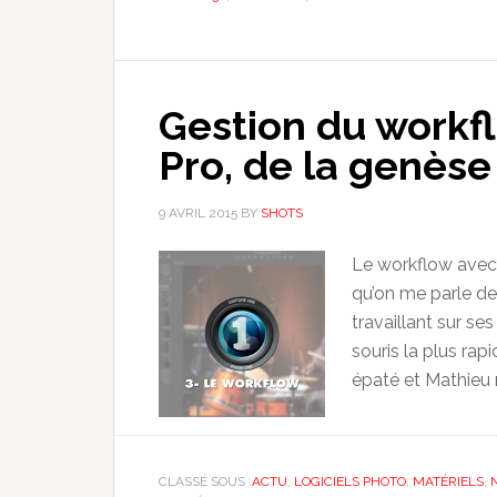
Gestion du workf
Pro, de la genèse 
9 AVRIL 2015
BY
SHOTS
Le workflow avec C
qu’on me parle de
travaillant sur se
souris la plus rapi
épaté et Mathieu m
CLASSÉ SOUS :
ACTU
,
LOGICIELS PHOTO
,
MATÉRIELS
,