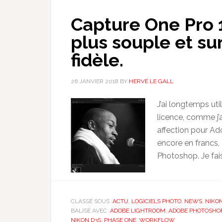
Capture One Pro 1
plus souple et su
fidèle.
26 JANVIER 2018
BY
HERVÉ LE GALL
J’ai longtemps uti
licence, comme j’
affection pour Ad
encore en francs, 
Photoshop. Je fais
CLASSÉ SOUS :
ACTU
,
LOGICIELS PHOTO
,
NEWS
,
NIKO
BALISÉ AVEC :
ADOBE LIGHTROOM
,
ADOBE PHOTOSHO
NIKON D3S
,
PHASE ONE
,
WORKFLOW