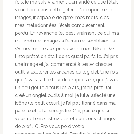
fois, je me suis vraiment demandé ce que j’étais
venu faire dans cette galère. J’ai importé mes
images, incapable de gérer mes mots-clés,
mes métadonnées, j’étais complètement
perdu. En revanche (et c’est vraiment ce qui m’a
motivé) mes images à l’écran ressemblaient à
s’y méprendre aux preview de mon Nikon D4s,
l’interprétation était donc quasi parfaite. J’ai pris
une image et j’ai commencé à tester chaque
outil, à explorer les arcanes du logiciel. Une fois
que j’avais fait le tour du propriétaire, que j’avais
un peu goûté à tous les plats, j’étais prêt. J’ai
créé un onglet outils à moi, je lui ai affecté une
icône (le petit cœur), je l’ai positionné dans ma
palette et je l’ai enregistré. Oui, parce que si
vous ne l’enregistrez pas et que vous changez
de profil, C1Pro vous perd votre