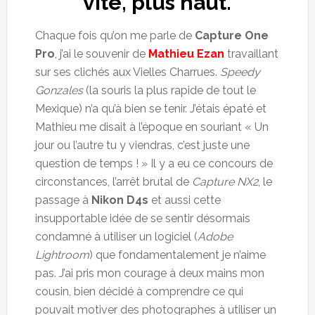
vite, plus haut.
Chaque fois qu’on me parle de
Capture One
Pro
, j’ai le souvenir de
Mathieu Ezan
travaillant
sur ses clichés aux Vielles Charrues.
Speedy
Gonzales
(la souris la plus rapide de tout le
Mexique) n’a qu’à bien se tenir. J’étais épaté et
Mathieu me disait à l’époque en souriant « Un
jour ou l’autre tu y viendras, c’est juste une
question de temps ! » Il y a eu ce concours de
circonstances, l’arrêt brutal de
Capture NX2
, le
passage à
Nikon D4s
et aussi cette
insupportable idée de se sentir désormais
condamné à utiliser un logiciel (
Adobe
Lightroom
) que fondamentalement je n’aime
pas. J’ai pris mon courage à deux mains mon
cousin, bien décidé à comprendre ce qui
pouvait motiver des photographes à utiliser un