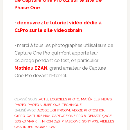
de Capture One Pro 8.2 sur le site de
Phase One
•
découvrez le tutoriel vidéo dédié à
C1Pro sur le site video2brain
• merci à tous les photographes utilisateurs de
Capture One Pro qui m’ont apporté leur
éclairage pendant ce test, en particulier
Mathieu EZAN
, grand amateur de Capture
One Pro devant l’Éternel.
CLASSÉ SOUS :
ACTU
,
LOGICIELS PHOTO
,
MATÉRIELS
,
NEWS
,
PHOTO
,
PHOTO NUMÉRIQUE
,
TECHNIQUE
BALISÉ AVEC :
ADOBE LIGHTROOM
,
ADOBE PHOTOSHOP
,
C1PRO
,
CAPTURE NX2
,
CAPTURE ONE PRO 8
,
DÉMATRIÇAGE
,
EOS 5D MARK III
,
NIKON D4S
,
PHASE ONE
,
SONY A7S
,
VIEILLES
CHARRUES
,
WORKFLOW