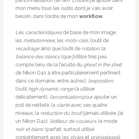
personnalisation (ah ah). Ensuite j’ai ajouté dans
mon menu tous les outils dont je vais avoir
besoin, dans l’ordre de mon
workflow
.
Les
caractéristiques
de base de mon image,
les
métadonnées
, les
mots-clés
, l’outil de
recadrage
ainsi que l’outil de
rotation
, la
balance des blancs
(que j’utilise très peu
compte tenu de la faculté du
ghost in the shell
de Nikon D4s à être particulièrement pertinent
dans ce domaine, entre autres),
l’exposition
,
l’outil
high dynamic range
(à utiliser
délicatement),
l’accentuation
pour ajouter un
poil de netteté, la
clarté
avec ses quatre
niveaux, la
réduction du bruit
(jamais utilisée, j’ai
un Nikon D4s),
l’éditeur de couleurs
, le mode
noir et blanc
(parfait, surtout utilisé
conjointement avec les
styles
et
préréglages
),