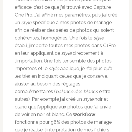
efficace, c’est ce que j’ai trouvé avec Capture
One Pro. J’ai affiné mes paramètres, puis j’ai créé
un
style
spécifique à mes photos de mariage,
afin de réaliser des séries de photos qui soient
cohérentes, homogènes. Une fois le
style
établi, j’importe toutes mes photos dans C1Pro
en leur appliquant ce
style
directement à
l’importation. Une fois l’ensemble des photos
importées et le
style
appliqué, je n’ai plus qu’à
les trier en indiquant celles que je conserve,
ajuster au besoin des réglages
complémentaires (
balance des blancs
entre
autres). Par exemple j’ai créé un
style
noir et
blanc que j’applique aux photos que j’ai envie
de voir en noir et blanc. Ce
workflow
fonctionne pour 98% des photos de mariage
que je réalise, l’interprétation de mes fichiers