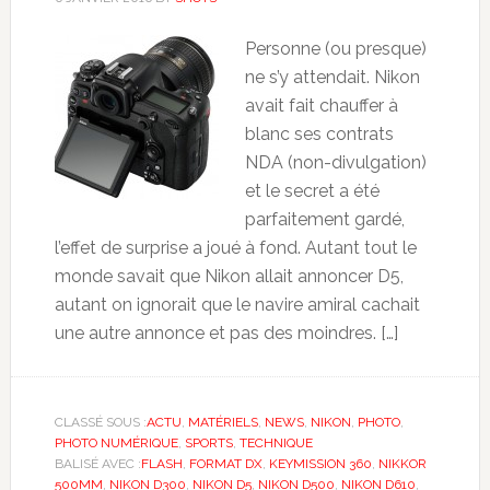
Personne (ou presque)
ne s’y attendait. Nikon
avait fait chauffer à
blanc ses contrats
NDA (non-divulgation)
et le secret a été
parfaitement gardé,
l’effet de surprise a joué à fond. Autant tout le
monde savait que Nikon allait annoncer D5,
autant on ignorait que le navire amiral cachait
une autre annonce et pas des moindres. […]
CLASSÉ SOUS :
ACTU
,
MATÉRIELS
,
NEWS
,
NIKON
,
PHOTO
,
PHOTO NUMÉRIQUE
,
SPORTS
,
TECHNIQUE
BALISÉ AVEC :
FLASH
,
FORMAT DX
,
KEYMISSION 360
,
NIKKOR
500MM
,
NIKON D300
,
NIKON D5
,
NIKON D500
,
NIKON D610
,