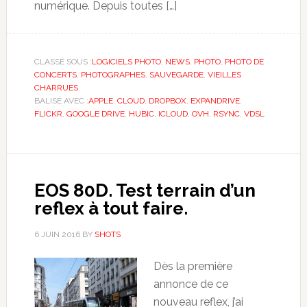
numérique. Depuis toutes […]
CLASSÉ SOUS :
LOGICIELS PHOTO
,
NEWS
,
PHOTO
,
PHOTO DE
CONCERTS
,
PHOTOGRAPHES
,
SAUVEGARDE
,
VIEILLES
CHARRUES
BALISÉ AVEC :
APPLE
,
CLOUD
,
DROPBOX
,
EXPANDRIVE
,
FLICKR
,
GOOGLE DRIVE
,
HUBIC
,
ICLOUD
,
OVH
,
RSYNC
,
VDSL
EOS 80D. Test terrain d’un
reflex à tout faire.
6 JUIN 2016
BY
SHOTS
Dès la première
annonce de ce
nouveau reflex, j’ai