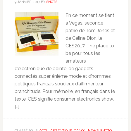
9 JANVIER 2017
BY
SHOTS
En ce moment se tient
à Vegas, seconde
patrie de Tom Jones et
de Céline Dion, le
CES2017. The place to
be pour tous les
amateurs
d’électronique de pointe, de gadgets
connectés super énième mode et d’hommes
politiques français soucieux d’affirmer leur
branchitude. Pour mémoire, en français dans le
texte, CES signifie consumer electronics show,
[…]
CLASSÉ SOUS :
ACTU
,
ARGENTIQUE
,
CANON
,
NEWS
,
PHOTO
,