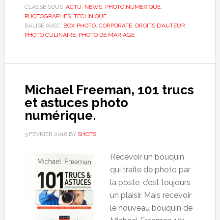
CLASSÉ SOUS :
ACTU
,
NEWS
,
PHOTO NUMÉRIQUE
,
PHOTOGRAPHES
,
TECHNIQUE
BALISÉ AVEC :
BOX PHOTO
,
CORPORATE
,
DROITS D'AUTEUR
,
PHOTO CULINAIRE
,
PHOTO DE MARIAGE
Michael Freeman, 101 trucs
et astuces photo
numérique.
3 FÉVRIER 2016
BY
SHOTS
Recevoir un bouquin
qui traite de photo par
la poste, c’est toujours
un plaisir. Mais recevoir
le nouveau bouquin de