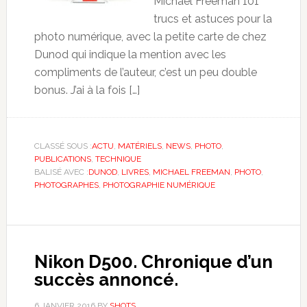
Michael Freeman 101
trucs et astuces pour la
photo numérique, avec la petite carte de chez
Dunod qui indique la mention avec les
compliments de l’auteur, c’est un peu double
bonus. J’ai à la fois […]
CLASSÉ SOUS :
ACTU
,
MATÉRIELS
,
NEWS
,
PHOTO
,
PUBLICATIONS
,
TECHNIQUE
BALISÉ AVEC :
DUNOD
,
LIVRES
,
MICHAEL FREEMAN
,
PHOTO
,
PHOTOGRAPHES
,
PHOTOGRAPHIE NUMÉRIQUE
Nikon D500. Chronique d’un
succès annoncé.
6 JANVIER 2016
BY
SHOTS