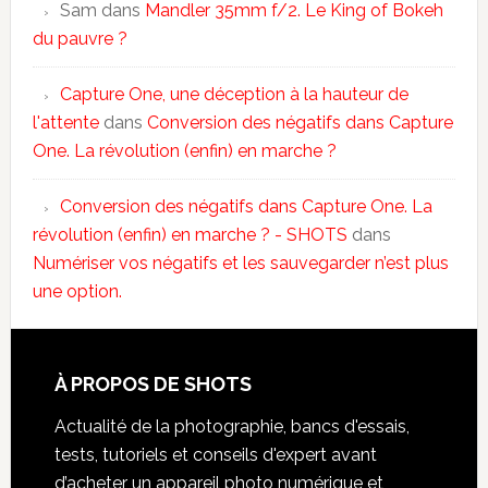
Sam
dans
Mandler 35mm f/2. Le King of Bokeh
du pauvre ?
Capture One, une déception à la hauteur de
l'attente
dans
Conversion des négatifs dans Capture
One. La révolution (enfin) en marche ?
Conversion des négatifs dans Capture One. La
révolution (enfin) en marche ? - SHOTS
dans
Numériser vos négatifs et les sauvegarder n’est plus
une option.
À PROPOS DE SHOTS
Actualité de la photographie, bancs d'essais,
tests, tutoriels et conseils d'expert avant
d’acheter un appareil photo numérique et