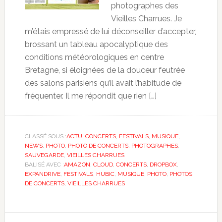
photographes des
Vieilles Charrues. Je
m’étais empressé de lui déconseiller d’accepter,
brossant un tableau apocalyptique des
conditions météorologiques en centre
Bretagne, si éloignées de la douceur feutrée
des salons parisiens qu’il avait l’habitude de
fréquenter. Il me répondit que rien […]
CLASSÉ SOUS :
ACTU
,
CONCERTS
,
FESTIVALS
,
MUSIQUE
,
NEWS
,
PHOTO
,
PHOTO DE CONCERTS
,
PHOTOGRAPHES
,
SAUVEGARDE
,
VIEILLES CHARRUES
BALISÉ AVEC :
AMAZON
,
CLOUD
,
CONCERTS
,
DROPBOX
,
EXPANDRIVE
,
FESTIVALS
,
HUBIC
,
MUSIQUE
,
PHOTO
,
PHOTOS
DE CONCERTS
,
VIEILLES CHARRUES