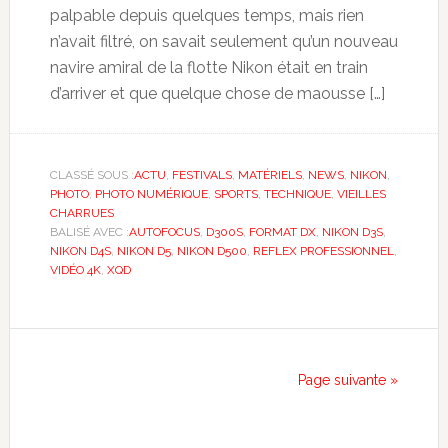
palpable depuis quelques temps, mais rien
n’avait filtré, on savait seulement qu’un nouveau
navire amiral de la flotte Nikon était en train
d’arriver et que quelque chose de maousse […]
CLASSÉ SOUS :
ACTU
,
FESTIVALS
,
MATÉRIELS
,
NEWS
,
NIKON
,
PHOTO
,
PHOTO NUMÉRIQUE
,
SPORTS
,
TECHNIQUE
,
VIEILLES
CHARRUES
BALISÉ AVEC :
AUTOFOCUS
,
D300S
,
FORMAT DX
,
NIKON D3S
,
NIKON D4S
,
NIKON D5
,
NIKON D500
,
REFLEX PROFESSIONNEL
,
VIDÉO 4K
,
XQD
Page suivante »