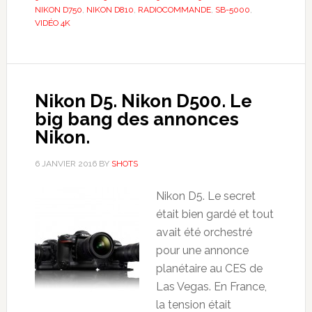
NIKON D750
,
NIKON D810
,
RADIOCOMMANDE
,
SB-5000
,
VIDÉO 4K
Nikon D5. Nikon D500. Le
big bang des annonces
Nikon.
6 JANVIER 2016
BY
SHOTS
Nikon D5. Le secret
était bien gardé et tout
avait été orchestré
pour une annonce
planétaire au CES de
Las Vegas. En France,
la tension était