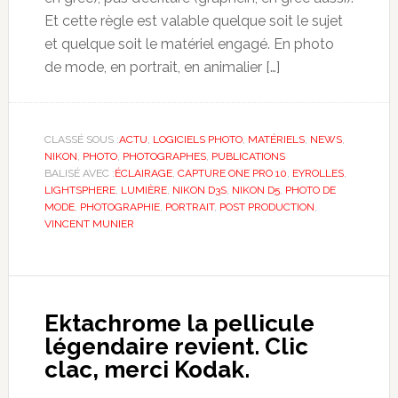
Et cette règle est valable quelque soit le sujet
et quelque soit le matériel engagé. En photo
de mode, en portrait, en animalier […]
CLASSÉ SOUS :
ACTU
,
LOGICIELS PHOTO
,
MATÉRIELS
,
NEWS
,
NIKON
,
PHOTO
,
PHOTOGRAPHES
,
PUBLICATIONS
BALISÉ AVEC :
ÉCLAIRAGE
,
CAPTURE ONE PRO 10
,
EYROLLES
,
LIGHTSPHERE
,
LUMIÈRE
,
NIKON D3S
,
NIKON D5
,
PHOTO DE
MODE
,
PHOTOGRAPHIE
,
PORTRAIT
,
POST PRODUCTION
,
VINCENT MUNIER
Ektachrome la pellicule
légendaire revient. Clic
clac, merci Kodak.