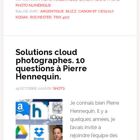
PHOTO NUMÉRIQUE
BALISÉ AVEC :
ARGENTIQUE
,
BUZZ
,
CANON EF
,
CES2017
,
KODAK
,
ROCHESTER
,
TRIX 400
Solutions cloud
photographes. 10
questions à Pierre
Hennequin.
19 OCTOBRE 2016
BY
SHOTS
Je connais bien Pierre
Hennequin. Il y a
quelques années, je
l’avais invité à
rejoindre l’équipe des