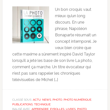
Un bon croquis vaut
mieux qu’un long
discours. En une
phrase, Napoléon
Bonaparte résumait un
concept intemporel. Je
veux bien croire que
cette maxime a sûrement inspiré David Taylor
lorsqu’il a jeté les base de son livre La photo,
comment ça marche. Un titre évocateur qui
n’est pas sans rappeler les chroniques
télévisuelles de Michel […]
CLASSÉ SOUS :
ACTU
,
NEWS
,
PHOTO
,
PHOTO NUMÉRIQUE
,
PUBLICATIONS
,
TECHNIQUE
BALISÉ AVEC :
APPRENDRE
,
EYROLLES
,
LIVRES
,
PHOTO
,