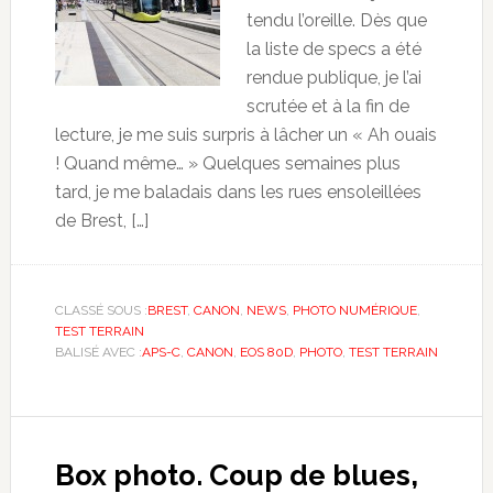
tendu l’oreille. Dès que
la liste de specs a été
rendue publique, je l’ai
scrutée et à la fin de
lecture, je me suis surpris à lâcher un « Ah ouais
! Quand même… » Quelques semaines plus
tard, je me baladais dans les rues ensoleillées
de Brest, […]
CLASSÉ SOUS :
BREST
,
CANON
,
NEWS
,
PHOTO NUMÉRIQUE
,
TEST TERRAIN
BALISÉ AVEC :
APS-C
,
CANON
,
EOS 80D
,
PHOTO
,
TEST TERRAIN
Box photo. Coup de blues,