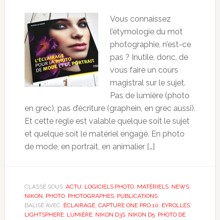
Vous connaissez
l’étymologie du mot
photographie, n’est-ce
pas ? Inutile, donc, de
vous faire un cours
magistral sur le sujet.
Pas de lumière (photo
en grec), pas d’écriture (graphein, en grec aussi).
Et cette règle est valable quelque soit le sujet
et quelque soit le matériel engagé. En photo
de mode, en portrait, en animalier […]
CLASSÉ SOUS :
ACTU
,
LOGICIELS PHOTO
,
MATÉRIELS
,
NEWS
,
NIKON
,
PHOTO
,
PHOTOGRAPHES
,
PUBLICATIONS
BALISÉ AVEC :
ÉCLAIRAGE
,
CAPTURE ONE PRO 10
,
EYROLLES
,
LIGHTSPHERE
,
LUMIÈRE
,
NIKON D3S
,
NIKON D5
,
PHOTO DE