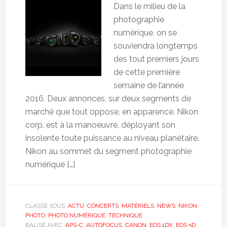
Dans le milieu de la
photographie
numérique, on se
souviendra longtemps
des tout premiers jours
de cette première
semaine de l’année
2016. Deux annonces, sur deux segments de
marché que tout oppose, en apparence. Nikon
corp. est à la manoeuvre, déployant son
insolente toute puissance au niveau planétaire.
Nikon au sommet du segment photographie
numérique […]
CLASSÉ SOUS :
ACTU
,
CONCERTS
,
MATÉRIELS
,
NEWS
,
NIKON
,
PHOTO
,
PHOTO NUMÉRIQUE
,
TECHNIQUE
BALISÉ AVEC :
APS-C
,
AUTOFOCUS
,
CANON
,
EOS 1DX
,
EOS 5D