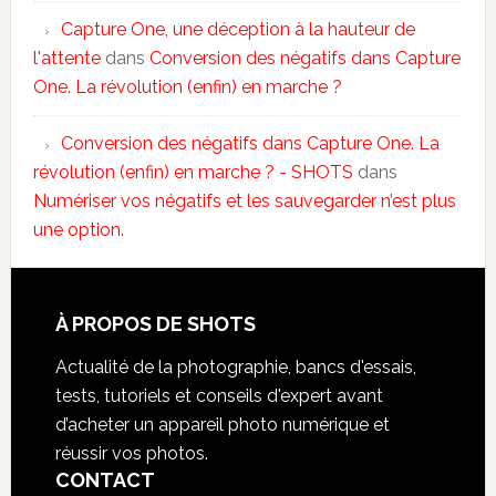
Capture One, une déception à la hauteur de
l'attente
dans
Conversion des négatifs dans Capture
One. La révolution (enfin) en marche ?
Conversion des négatifs dans Capture One. La
révolution (enfin) en marche ? - SHOTS
dans
Numériser vos négatifs et les sauvegarder n’est plus
une option.
À PROPOS DE SHOTS
Actualité de la photographie, bancs d'essais,
tests, tutoriels et conseils d'expert avant
d’acheter un appareil photo numérique et
réussir vos photos.
CONTACT