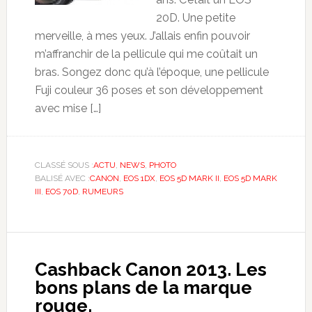
20D. Une petite
merveille, à mes yeux. J’allais enfin pouvoir
m’affranchir de la pellicule qui me coûtait un
bras. Songez donc qu’à l’époque, une pellicule
Fuji couleur 36 poses et son développement
avec mise […]
CLASSÉ SOUS :
ACTU
,
NEWS
,
PHOTO
BALISÉ AVEC :
CANON
,
EOS 1DX
,
EOS 5D MARK II
,
EOS 5D MARK
III
,
EOS 70D
,
RUMEURS
Cashback Canon 2013. Les
bons plans de la marque
rouge.