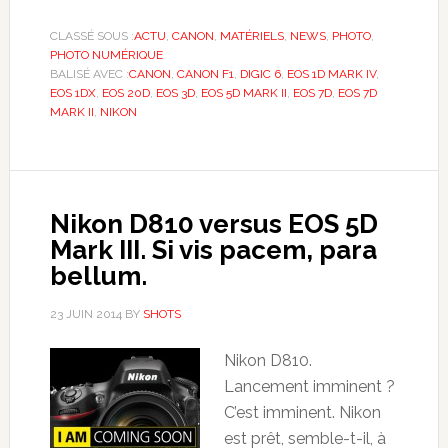
CLASSÉ SOUS :
ACTU
,
CANON
,
MATÉRIELS
,
NEWS
,
PHOTO
,
PHOTO NUMÉRIQUE
BALISÉ AVEC :
CANON
,
CANON F1
,
DIGIC 6
,
EOS 1D MARK IV
,
EOS 1DX
,
EOS 20D
,
EOS 3D
,
EOS 5D MARK II
,
EOS 7D
,
EOS 7D
MARK II
,
NIKON
Nikon D810 versus EOS 5D
Mark III. Si vis pacem, para
bellum.
23 JUIN 2014
BY
SHOTS
Nikon D810.
Lancement imminent ?
C’est imminent. Nikon
est prêt, semble-t-il, à