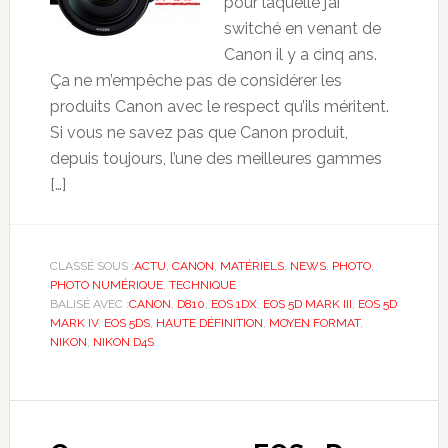
pour laquelle j’ai
switché en venant de
Canon il y a cinq ans.
Ça ne m’empêche pas de considérer les
produits Canon avec le respect qu’ils méritent.
Si vous ne savez pas que Canon produit,
depuis toujours, l’une des meilleures gammes
[…]
CLASSÉ SOUS :
ACTU
,
CANON
,
MATÉRIELS
,
NEWS
,
PHOTO
,
PHOTO NUMÉRIQUE
,
TECHNIQUE
BALISÉ AVEC :
CANON
,
D810
,
EOS 1DX
,
EOS 5D MARK III
,
EOS 5D
MARK IV
,
EOS 5DS
,
HAUTE DÉFINITION
,
MOYEN FORMAT
,
NIKON
,
NIKON D4S