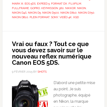
MARK III
,
EOS 5DS
,
EXPEED 5
,
FORMAT DX
,
FUJIFILM
,
FULLFRAME
,
GOPRO
,
KEYMISSION 360
,
NIKKOR
,
NIKON
,
NIKON D4S
,
NIKON D5
,
NIKON D500
,
NIKON D610
,
NIKON D750
,
NIKON D810
,
PLEIN FORMAT
,
SONY
,
VIDÉO 4K
,
XQD
Vrai ou faux ? Tout ce que
vous devez savoir sur le
nouveau reflex numérique
Canon EOS 5DS.
9 FÉVRIER 2015
BY
SHOTS
D’abord une petite mise
au point. Je suis
photographe, équipé
en Nikon, la marque