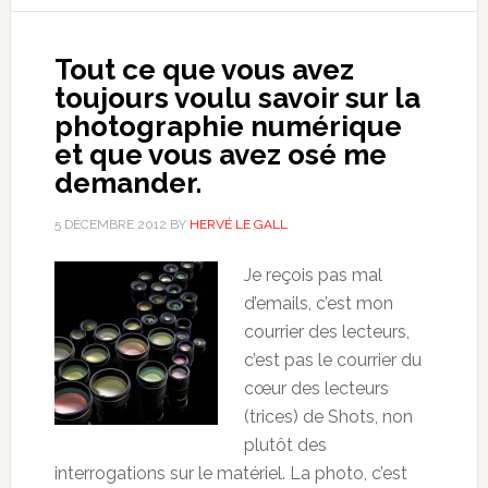
Tout ce que vous avez
toujours voulu savoir sur la
photographie numérique
et que vous avez osé me
demander.
5 DÉCEMBRE 2012
BY
HERVÉ LE GALL
Je reçois pas mal
d’emails, c’est mon
courrier des lecteurs,
c’est pas le courrier du
cœur des lecteurs
(trices) de Shots, non
plutôt des
interrogations sur le matériel. La photo, c’est