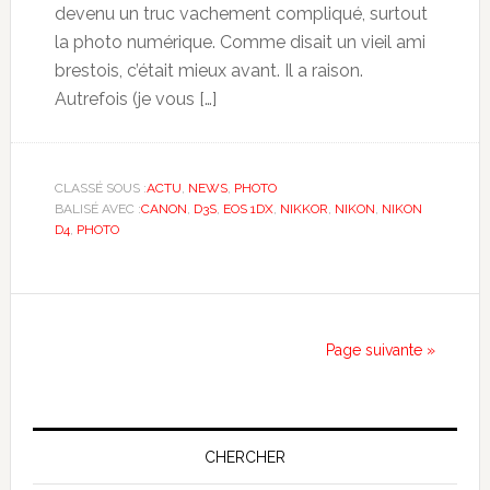
devenu un truc vachement compliqué, surtout
la photo numérique. Comme disait un vieil ami
brestois, c’était mieux avant. Il a raison.
Autrefois (je vous […]
CLASSÉ SOUS :
ACTU
,
NEWS
,
PHOTO
BALISÉ AVEC :
CANON
,
D3S
,
EOS 1DX
,
NIKKOR
,
NIKON
,
NIKON
D4
,
PHOTO
Page suivante »
CHERCHER