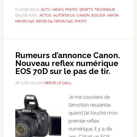
CLASSÉ SOUS :
ACTU
,
NEWS
,
PHOTO
,
SPORTS
,
TECHNIQUE
BALISÉ AVEC :
ACTUS
,
AUTOFOCUS
,
CANON
,
EOS 1DX
,
NIKON
,
NIKON D3S
,
NIKON D4
,
NIKON D4S
,
PHOTO
Rumeurs d’annonce Canon.
Nouveau reflex numérique
EOS 70D sur le pas de tir.
28 JUIN 2013
BY
HERVÉ LE GALL
Je me souviens de
l’émotion ressentie
quand j’ai touché mon
premier reflex
numérique, il y a dix
ans. C’était un EOS