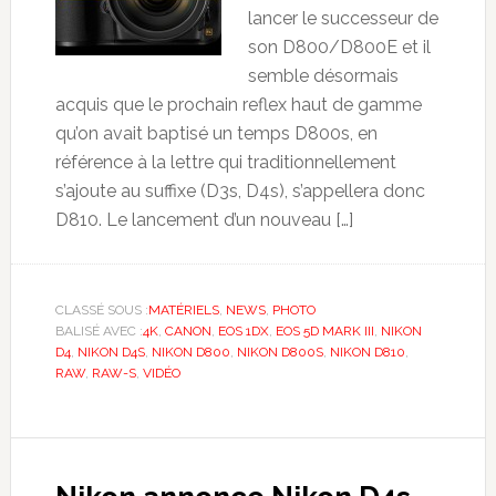
lancer le successeur de
son D800/D800E et il
semble désormais
acquis que le prochain reflex haut de gamme
qu’on avait baptisé un temps D800s, en
référence à la lettre qui traditionnellement
s’ajoute au suffixe (D3s, D4s), s’appellera donc
D810. Le lancement d’un nouveau […]
CLASSÉ SOUS :
MATÉRIELS
,
NEWS
,
PHOTO
BALISÉ AVEC :
4K
,
CANON
,
EOS 1DX
,
EOS 5D MARK III
,
NIKON
D4
,
NIKON D4S
,
NIKON D800
,
NIKON D800S
,
NIKON D810
,
RAW
,
RAW-S
,
VIDÉO