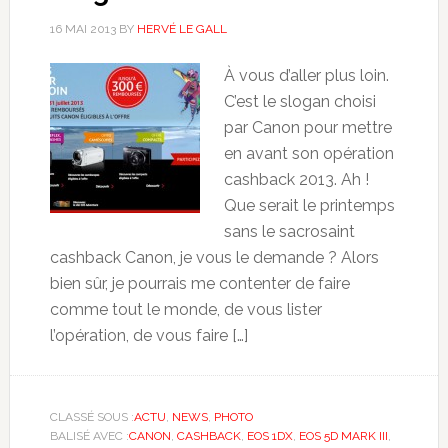
16 MAI 2013
BY
HERVÉ LE GALL
À vous d’aller plus loin.
C’est le slogan choisi
par Canon pour mettre
en avant son opération
cashback 2013. Ah !
Que serait le printemps
sans le sacrosaint
cashback Canon, je vous le demande ? Alors
bien sûr, je pourrais me contenter de faire
comme tout le monde, de vous lister
l’opération, de vous faire […]
CLASSÉ SOUS :
ACTU
,
NEWS
,
PHOTO
BALISÉ AVEC :
CANON
,
CASHBACK
,
EOS 1DX
,
EOS 5D MARK III
,