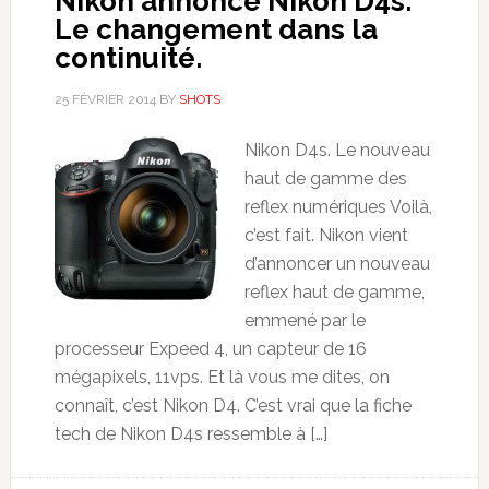
Nikon annonce Nikon D4s.
Le changement dans la
continuité.
25 FÉVRIER 2014
BY
SHOTS
Nikon D4s. Le nouveau
haut de gamme des
reflex numériques Voilà,
c’est fait. Nikon vient
d’annoncer un nouveau
reflex haut de gamme,
emmené par le
processeur Expeed 4, un capteur de 16
mégapixels, 11vps. Et là vous me dites, on
connaît, c’est Nikon D4. C’est vrai que la fiche
tech de Nikon D4s ressemble à […]