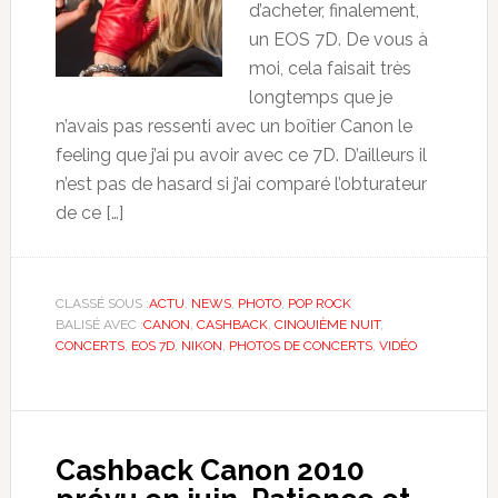
d’acheter, finalement,
un EOS 7D. De vous à
moi, cela faisait très
longtemps que je
n’avais pas ressenti avec un boîtier Canon le
feeling que j’ai pu avoir avec ce 7D. D’ailleurs il
n’est pas de hasard si j’ai comparé l’obturateur
de ce […]
CLASSÉ SOUS :
ACTU
,
NEWS
,
PHOTO
,
POP ROCK
BALISÉ AVEC :
CANON
,
CASHBACK
,
CINQUIÈME NUIT
,
CONCERTS
,
EOS 7D
,
NIKON
,
PHOTOS DE CONCERTS
,
VIDÉO
Cashback Canon 2010