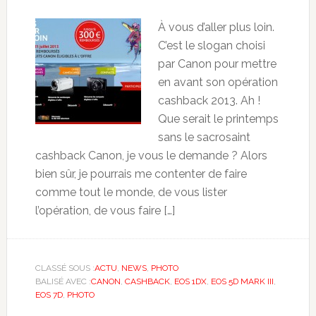
À vous d’aller plus loin.
C’est le slogan choisi
par Canon pour mettre
en avant son opération
cashback 2013. Ah !
Que serait le printemps
sans le sacrosaint
cashback Canon, je vous le demande ? Alors
bien sûr, je pourrais me contenter de faire
comme tout le monde, de vous lister
l’opération, de vous faire […]
CLASSÉ SOUS :
ACTU
,
NEWS
,
PHOTO
BALISÉ AVEC :
CANON
,
CASHBACK
,
EOS 1DX
,
EOS 5D MARK III
,
EOS 7D
,
PHOTO