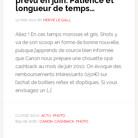
prévu en juin. Patience et
longueur de temps…
10 MAI 2010
BY
HERVÉ LE GALL
Allez ! En ces temps moroses et gris, Shots y
va de son scoop en forme de bonne nouvelle,
puisque j’apprends de source bien informée
que Canon nous prépare une chouette opé
cashback au mois de juin 2010. On évoque des
remboursements intéressants (150€) sur
l’achat de boîtiers reflex et d’optiques. Si vous
envisagez un […]
CLASSÉ SOUS :
ACTU
,
PHOTO
BALISÉ AVEC :
CANON
,
CASHBACK
,
PHOTO