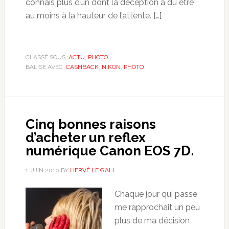
connais plus d’un dont la déception a dû être
au moins à la hauteur de l’attente. […]
CLASSÉ SOUS :
ACTU
,
PHOTO
BALISÉ AVEC :
CASHBACK
,
NIKON
,
PHOTO
Cinq bonnes raisons
d’acheter un reflex
numérique Canon EOS 7D.
1 JUIN 2010
BY
HERVÉ LE GALL
Chaque jour qui passe
me rapprochait un peu
plus de ma décision