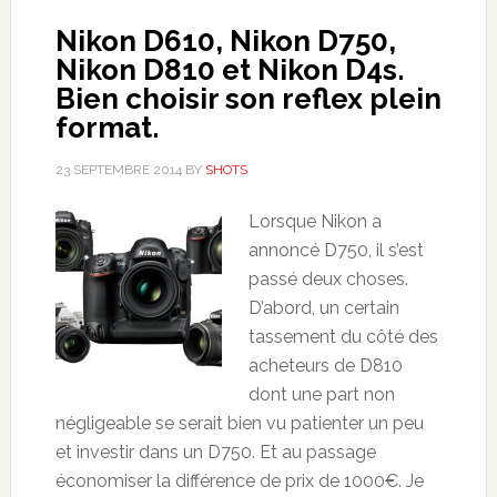
Nikon D610, Nikon D750,
Nikon D810 et Nikon D4s.
Bien choisir son reflex plein
format.
23 SEPTEMBRE 2014
BY
SHOTS
Lorsque Nikon a
annoncé D750, il s’est
passé deux choses.
D’abord, un certain
tassement du côté des
acheteurs de D810
dont une part non
négligeable se serait bien vu patienter un peu
et investir dans un D750. Et au passage
économiser la différence de prix de 1000€. Je