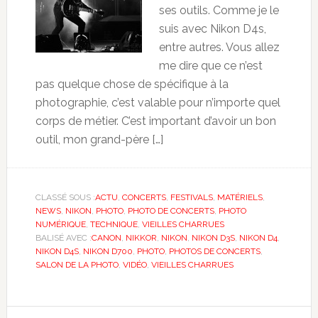
ses outils. Comme je le
suis avec Nikon D4s,
entre autres. Vous allez
me dire que ce n’est
pas quelque chose de spécifique à la
photographie, c’est valable pour n’importe quel
corps de métier. C’est important d’avoir un bon
outil, mon grand-père […]
CLASSÉ SOUS :
ACTU
,
CONCERTS
,
FESTIVALS
,
MATÉRIELS
,
NEWS
,
NIKON
,
PHOTO
,
PHOTO DE CONCERTS
,
PHOTO
NUMÉRIQUE
,
TECHNIQUE
,
VIEILLES CHARRUES
BALISÉ AVEC :
CANON
,
NIKKOR
,
NIKON
,
NIKON D3S
,
NIKON D4
,
NIKON D4S
,
NIKON D700
,
PHOTO
,
PHOTOS DE CONCERTS
,
SALON DE LA PHOTO
,
VIDÉO
,
VIEILLES CHARRUES