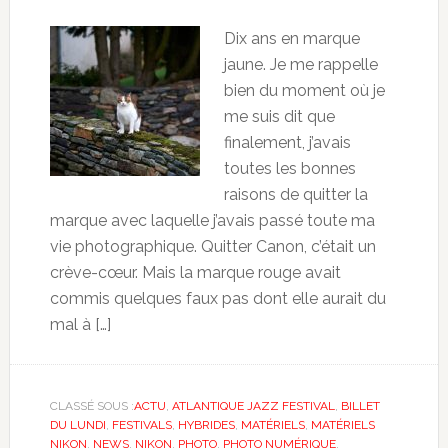
Dix ans en marque
jaune. Je me rappelle
bien du moment où je
me suis dit que
finalement, j’avais
toutes les bonnes
raisons de quitter la
marque avec laquelle j’avais passé toute ma
vie photographique. Quitter Canon, c’était un
crève-cœur. Mais la marque rouge avait
commis quelques faux pas dont elle aurait du
mal à […]
CLASSÉ SOUS :
ACTU
,
ATLANTIQUE JAZZ FESTIVAL
,
BILLET
DU LUNDI
,
FESTIVALS
,
HYBRIDES
,
MATÉRIELS
,
MATÉRIELS
NIKON
,
NEWS
,
NIKON
,
PHOTO
,
PHOTO NUMÉRIQUE
,