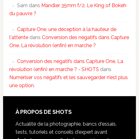
Sam
dans
Mandler 35mm f/2. Le King of Bokeh
du pauvre ?
Capture One, une déception à la hauteur de
l'attente
dans
Conversion des négatifs dans Capture
One. La révolution (enfin) en marche ?
Conversion des négatifs dans Capture One. La
révolution (enfin) en marche ? - SHOTS
dans
Numériser vos négatifs et les sauvegarder n’est plus
une option.
À PROPOS DE SHOTS
Actualité de la photographie, bancs d'essais,
tests, tutoriels et conseils d'expert avant