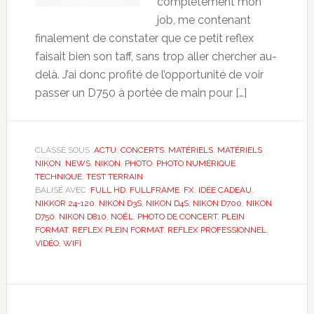
complètement mon
job, me contenant
finalement de constater que ce petit reflex
faisait bien son taff, sans trop aller chercher au-
delà. J’ai donc profité de l’opportunité de voir
passer un D750 à portée de main pour […]
CLASSÉ SOUS :
ACTU
,
CONCERTS
,
MATÉRIELS
,
MATÉRIELS
NIKON
,
NEWS
,
NIKON
,
PHOTO
,
PHOTO NUMÉRIQUE
,
TECHNIQUE
,
TEST TERRAIN
BALISÉ AVEC :
FULL HD
,
FULLFRAME
,
FX
,
IDÉE CADEAU
,
NIKKOR 24-120
,
NIKON D3S
,
NIKON D4S
,
NIKON D700
,
NIKON
D750
,
NIKON D810
,
NOËL
,
PHOTO DE CONCERT
,
PLEIN
FORMAT
,
REFLEX PLEIN FORMAT
,
REFLEX PROFESSIONNEL
,
VIDÉO
,
WIFI