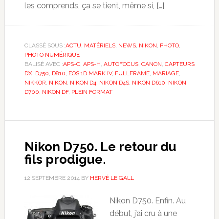
les comprends, ça se tient, même si, […]
CLASSÉ SOUS :
ACTU
,
MATÉRIELS
,
NEWS
,
NIKON
,
PHOTO
,
PHOTO NUMÉRIQUE
BALISÉ AVEC :
APS-C
,
APS-H
,
AUTOFOCUS
,
CANON
,
CAPTEURS
DX
,
D750
,
D810
,
EOS 1D MARK IV
,
FULLFRAME
,
MARIAGE
,
NIKKOR
,
NIKON
,
NIKON D4
,
NIKON D4S
,
NIKON D610
,
NIKON
D700
,
NIKON DF
,
PLEIN FORMAT
Nikon D750. Le retour du
fils prodigue.
12 SEPTEMBRE 2014
BY
HERVÉ LE GALL
Nikon D750. Enfin. Au
début, j’ai cru à une