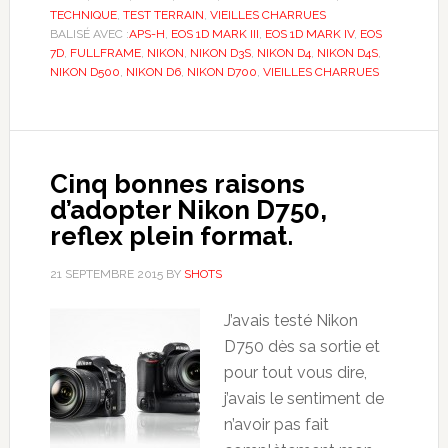
TECHNIQUE
,
TEST TERRAIN
,
VIEILLES CHARRUES
BALISÉ AVEC :
APS-H
,
EOS 1D MARK III
,
EOS 1D MARK IV
,
EOS
7D
,
FULLFRAME
,
NIKON
,
NIKON D3S
,
NIKON D4
,
NIKON D4S
,
NIKON D500
,
NIKON D6
,
NIKON D700
,
VIEILLES CHARRUES
Cinq bonnes raisons
d’adopter Nikon D750,
reflex plein format.
21 SEPTEMBRE 2015
BY
SHOTS
J’avais testé Nikon
D750 dès sa sortie et
pour tout vous dire,
j’avais le sentiment de
n’avoir pas fait