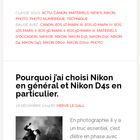
CLASSÉ SOUS :
ACTU
,
CANON
,
MATÉRIELS
,
NEWS
,
NIKON
,
PHOTO
,
PHOTO NUMÉRIQUE
,
TECHNIQUE
BALISÉ AVEC :
CANON
,
EOS 1D MARK III
,
EOS 1D MARK IV
,
EOS
1DS MARK II
,
EOS 5D MARK II
,
EOS 5D MARK III
,
MATÉRIELS
D'OCCASION
,
NIKKOR
,
NIKON
,
NIKON D3S
,
NIKON D3X
,
NIKON
D4
,
NIKON D4S
,
NIKON D600
,
NIKON D700
,
PHOTO
Pourquoi j’ai choisi Nikon
en général et Nikon D4s en
particulier.
26 DÉCEMBRE 2014
BY
HERVÉ LE GALL
En photographie, il y a
un truc essentiel, c’est
d’être en phase avec