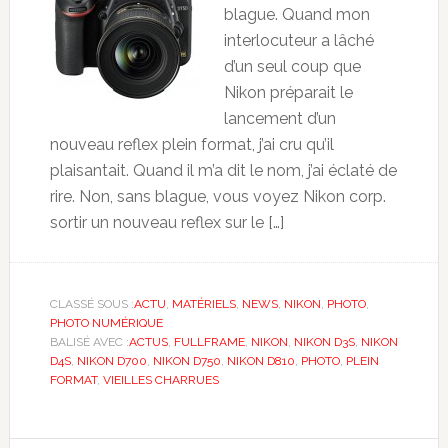
blague. Quand mon
interlocuteur a lâché
d’un seul coup que
Nikon préparait le
lancement d’un
nouveau reflex plein format, j’ai cru qu’il
plaisantait. Quand il m’a dit le nom, j’ai éclaté de
rire. Non, sans blague, vous voyez Nikon corp.
sortir un nouveau reflex sur le […]
CLASSÉ SOUS :
ACTU
,
MATÉRIELS
,
NEWS
,
NIKON
,
PHOTO
,
PHOTO NUMÉRIQUE
BALISÉ AVEC :
ACTUS
,
FULLFRAME
,
NIKON
,
NIKON D3S
,
NIKON
D4S
,
NIKON D700
,
NIKON D750
,
NIKON D810
,
PHOTO
,
PLEIN
FORMAT
,
VIEILLES CHARRUES