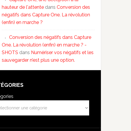
hauteur de l'attente
dans
Conversion des
négatifs dans Capture One. La révolution
(enfin) en marche ?
Conversion des négatifs dans Capture
One. La révolution (enfin) en marche ? -
SHOTS
dans
Numériser vos négatifs et les
sauvegarder n’est plus une option.
TÉGORIES
gories