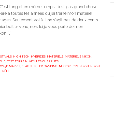
 C’est long et en même temps, c’est pas grand chose.
are à toutes les années où j’ai traîné mon matériel
ages. Seulement voilà. Il ne s’agit pas de deux cents
ier boîtier venu, non. Ici je vous parle de mon
on […]
STIVALS
,
HIGH TECH
,
HYBRIDES
,
MATÉRIELS
,
MATÉRIELS NIKON
,
QUE
,
TEST TERRAIN
,
VIEILLES CHARRUES
OS 5D MARK II
,
FLAGSHIP
,
LED BANDING
,
MIRRORLESS
,
NIKON
,
NIKON
E RÉELLE