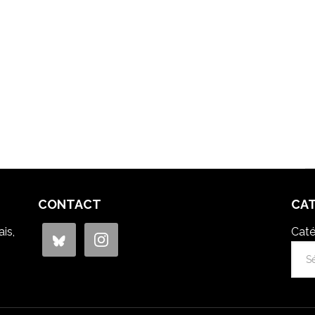
CONTACT
CA
is,
Caté