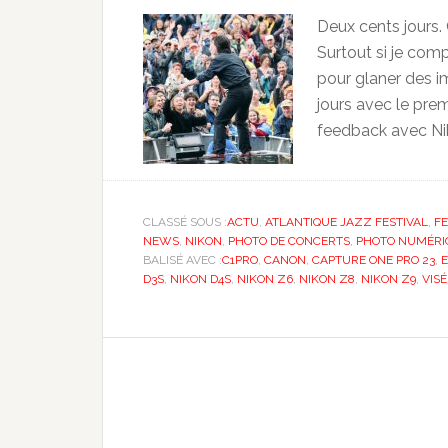
Deux cents jours.
Surtout si je comp
pour glaner des im
jours avec le prem
feedback avec Nik
CLASSÉ SOUS :
ACTU
,
ATLANTIQUE JAZZ FESTIVAL
,
FE
NEWS
,
NIKON
,
PHOTO DE CONCERTS
,
PHOTO NUMÉRI
BALISÉ AVEC :
C1PRO
,
CANON
,
CAPTURE ONE PRO 23
,
E
D3S
,
NIKON D4S
,
NIKON Z6
,
NIKON Z8
,
NIKON Z9
,
VISÉ