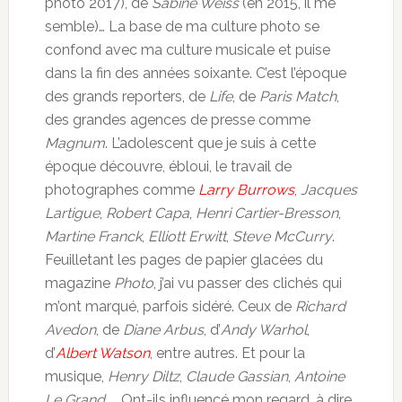
photo 2017), de
Sabine Weiss
(en 2015, il me
semble)… La base de ma culture photo se
confond avec ma culture musicale et puise
dans la fin des années soixante. C’est l’époque
des grands reporters, de
Life
, de
Paris Match
,
des grandes agences de presse comme
Magnum
. L’adolescent que je suis à cette
époque découvre, ébloui, le travail de
photographes comme
Larry Burrows
,
Jacques
Lartigue
,
Robert Capa
,
Henri Cartier-Bresson
,
Martine Franck
,
Elliott Erwitt
,
Steve McCurry
.
Feuilletant les pages de papier glacées du
magazine
Photo
, j’ai vu passer des clichés qui
m’ont marqué, parfois sidéré. Ceux de
Richard
Avedon
, de
Diane Arbus
, d’
Andy Warhol
,
d’
Albert Watson
, entre autres. Et pour la
musique,
Henry Diltz
,
Claude Gassian
,
Antoine
Le Grand
, … Ont-ils influencé mon regard, à dire