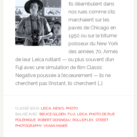
Ils déambulent dans
nos rues comme s’ils
marchaient sur les
pavés de Chicago en
1950 ou sur le bitume
poisseux du New York
des années 70. Armés
de leur Leica rutilant — ou plus souvent d’un
Fuji avec une simulation de film Classic
Negative poussée à l’écœurement — ils ne
cherchent pas l’instant, ils cherchent […]
CLASSÉ SOUS :
LEICA
,
NEWS
,
PHOTO
BALISÉ AVEC :
BRUCE GILDEN
,
FUJI
,
LEICA
,
PHOTO DE RUE
,
POLÉMIQUE
,
ROBERT DOISNEAU
,
ROLLEIFLEX
,
STREET
PHOTOGRAPHY
,
VIVIAN MAIER