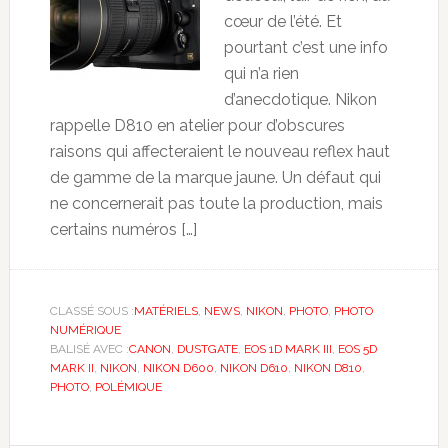
cœur de l’été. Et
pourtant c’est une info
qui n’a rien
d’anecdotique. Nikon
rappelle D810 en atelier pour d’obscures
raisons qui affecteraient le nouveau reflex haut
de gamme de la marque jaune. Un défaut qui
ne concernerait pas toute la production, mais
certains numéros […]
CLASSÉ SOUS :
MATÉRIELS
,
NEWS
,
NIKON
,
PHOTO
,
PHOTO
NUMÉRIQUE
BALISÉ AVEC :
CANON
,
DUSTGATE
,
EOS 1D MARK III
,
EOS 5D
MARK II
,
NIKON
,
NIKON D600
,
NIKON D610
,
NIKON D810
,
PHOTO
,
POLÉMIQUE