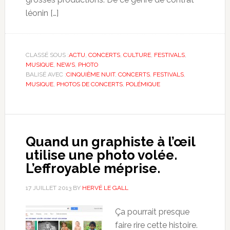
léonin […]
CLASSÉ SOUS :
ACTU
,
CONCERTS
,
CULTURE
,
FESTIVALS
,
MUSIQUE
,
NEWS
,
PHOTO
BALISÉ AVEC :
CINQUIÈME NUIT
,
CONCERTS
,
FESTIVALS
,
MUSIQUE
,
PHOTOS DE CONCERTS
,
POLÉMIQUE
Quand un graphiste à l’œil
utilise une photo volée.
L’effroyable méprise.
17 JUILLET 2013
BY
HERVÉ LE GALL
Ça pourrait presque
faire rire cette histoire.