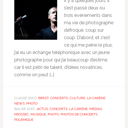
Il y a quelques jours, il
s’est passé deux ou
trois évènements dans
ma vie de photographe
défroqué, coup sur
coup. D’abord, et c’est
ce qui me peine le plus,
j’ai eu un échange téléphonique avec un jeune
photographe pour qui j’ai beaucoup d’estime,
car il est pétri de talent, d’idées novatrices,
comme on peut […]
CLASSÉ SOUS :
BREST
,
CONCERTS
,
CULTURE
,
LA CARÈNE
,
NEWS
,
PHOTO
BALISÉ AVEC :
ACTUS
,
CONCERTS
,
LA CARÈNE
,
MÉDIAS
,
MIOSSEC
,
MUSIQUE
,
PHOTO
,
PHOTOS DE CONCERTS
,
POLÉMIQUE