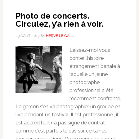
Photo de concerts.
Circulez, y’a rien à voir.
23 AOÛT 2013
BY
HERVÉ LE GALL
Laissez-moi vous
conter l’histoire
étrangement banale à
laquelle un jeune
photographe
professionnel a été
récemment confronté.
Le garçon s’en va photographier un groupe en
live pendant un festival. Il est professionnel, il
est accrédité, il n’a pas signé de contrat
comme c’est parfois le cas sur certaines
grosses productions. De ce genre de contrat