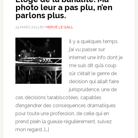
photo leur a pas plu, n’en
parlons plus.
19 MARS 2013
BY
HERVÉ LE GALL
Il y a quelques temps
j’ai vu passer sur
internet une info dont je
me suis dit qu’à coup
sûr c’était le genre de
décision qui allait faire
jurisprudence, une de
ces décisions tarabiscotées, capables
d’engendrer des conséquences dramatiques
pour toute une profession, de celle qui en
prend plein la gueule régulièrement, suivez
mon regard. […]