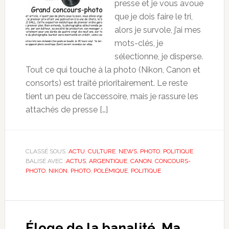
presse et je vous avoue
que je dois faire le tri,
alors je survole, j’ai mes
mots-clés, je
sélectionne, je disperse.
Tout ce qui touche à la photo (Nikon, Canon et
consorts) est traité prioritairement. Le reste
tient un peu de l’accessoire, mais je rassure les
attachés de presse […]
CLASSÉ SOUS :
ACTU
,
CULTURE
,
NEWS
,
PHOTO
,
POLITIQUE
BALISÉ AVEC :
ACTUS
,
ARGENTIQUE
,
CANON
,
CONCOURS-
PHOTO
,
NIKON
,
PHOTO
,
POLÉMIQUE
,
POLITIQUE
Éloge de la banalité. Ma