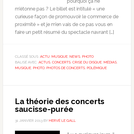
pourquoi ça ne
m’étonne pas ? Le billet est intitulé « une
curieuse façon de promouvoir le commerce de
proximité » et je m’en vais de ce pas vous en
faire un petit résumé du spectacle navrant […]
CLASSÉ SOUS :
ACTU
,
MUSIQUE
,
NEWS
,
PHOTO
BALISÉ AVEC :
ACTUS
,
CONCERTS
,
CRISE DU DISQUE
,
MÉDIAS
,
MUSIQUE
,
PHOTO
,
PHOTOS DE CONCERTS
,
POLÉMIQUE
La théorie des concerts
saucisse-purée
31 JANVIER 2013
BY
HERVÉ LE GALL