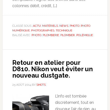
colonnes débit, crédit, […]
CLASSÉ SOUS :
ACTU
,
MATÉRIELS
,
NEWS
,
PHOTO
,
PHOTO
NUMÉRIQUE
,
PHOTOGRAPHES
,
TECHNIQUE
BALISÉ AVEC :
PHOTO
,
PLOMBERIE
,
PLOMBIER
,
POLÉMIQUE
Retour en atelier pour
D810. Nikon veut éviter un
nouveau dustgate.
25 AOÛT 2014
BY
SHOTS
L’info est tombée
discrètement, tout en
douceur, l’air de rien, au