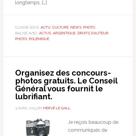
longtemps, […]
CLASSÉ SOUS :
ACTU
,
CULTURE
,
NEWS
,
PHOTO
BALISÉ AVEC :
ACTUS
,
ARGENTIQUE
,
DROITS D'AUTEUR
,
PHOTO
,
POLÉMIQUE
Organisez des concours-
photos gratuits. Le Conseil
Général vous fournit le
lubrifiant.
3 AVRIL 2013
BY
HERVÉ LE GALL
Je reçois beaucoup de
communiqués de