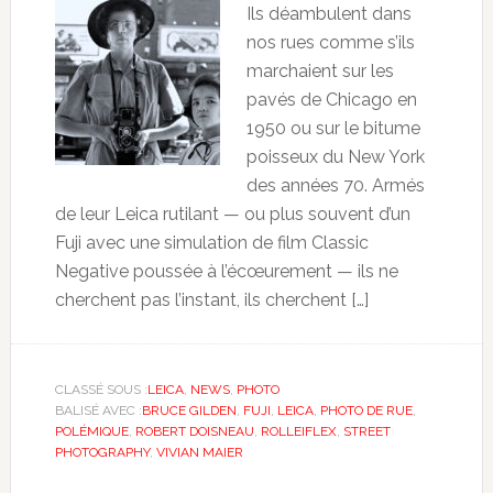
Ils déambulent dans
nos rues comme s’ils
marchaient sur les
pavés de Chicago en
1950 ou sur le bitume
poisseux du New York
des années 70. Armés
de leur Leica rutilant — ou plus souvent d’un
Fuji avec une simulation de film Classic
Negative poussée à l’écœurement — ils ne
cherchent pas l’instant, ils cherchent […]
CLASSÉ SOUS :
LEICA
,
NEWS
,
PHOTO
BALISÉ AVEC :
BRUCE GILDEN
,
FUJI
,
LEICA
,
PHOTO DE RUE
,
POLÉMIQUE
,
ROBERT DOISNEAU
,
ROLLEIFLEX
,
STREET
PHOTOGRAPHY
,
VIVIAN MAIER