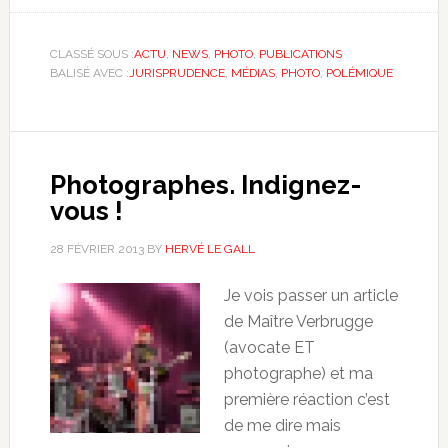
CLASSÉ SOUS :
ACTU
,
NEWS
,
PHOTO
,
PUBLICATIONS
BALISÉ AVEC :
JURISPRUDENCE
,
MÉDIAS
,
PHOTO
,
POLÉMIQUE
Photographes. Indignez-
vous !
28 FÉVRIER 2013
BY
HERVÉ LE GALL
Je vois passer un article
de Maître Verbrugge
(avocate ET
photographe) et ma
première réaction c’est
de me dire mais