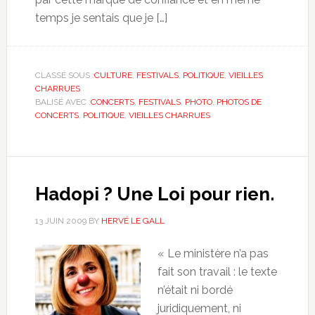
temps je sentais que je […]
CLASSÉ SOUS :
CULTURE
,
FESTIVALS
,
POLITIQUE
,
VIEILLES
CHARRUES
BALISÉ AVEC :
CONCERTS
,
FESTIVALS
,
PHOTO
,
PHOTOS DE
CONCERTS
,
POLITIQUE
,
VIEILLES CHARRUES
Hadopi ? Une Loi pour rien.
13 JUIN 2009
BY
HERVÉ LE GALL
« Le ministère n’a pas
fait son travail : le texte
n’était ni bordé
juridiquement, ni