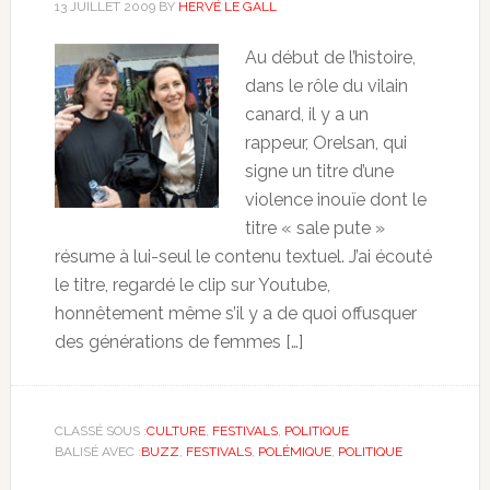
13 JUILLET 2009
BY
HERVÉ LE GALL
Au début de l’histoire,
dans le rôle du vilain
canard, il y a un
rappeur, Orelsan, qui
signe un titre d’une
violence inouïe dont le
titre « sale pute »
résume à lui-seul le contenu textuel. J’ai écouté
le titre, regardé le clip sur Youtube,
honnêtement même s’il y a de quoi offusquer
des générations de femmes […]
CLASSÉ SOUS :
CULTURE
,
FESTIVALS
,
POLITIQUE
BALISÉ AVEC :
BUZZ
,
FESTIVALS
,
POLÉMIQUE
,
POLITIQUE