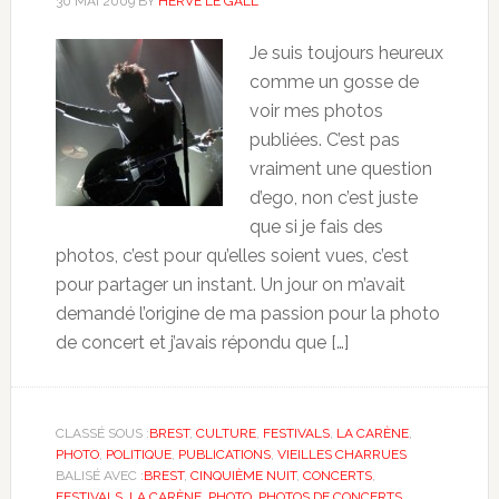
30 MAI 2009
BY
HERVÉ LE GALL
Je suis toujours heureux
comme un gosse de
voir mes photos
publiées. C’est pas
vraiment une question
d’ego, non c’est juste
que si je fais des
photos, c’est pour qu’elles soient vues, c’est
pour partager un instant. Un jour on m’avait
demandé l’origine de ma passion pour la photo
de concert et j’avais répondu que […]
CLASSÉ SOUS :
BREST
,
CULTURE
,
FESTIVALS
,
LA CARÈNE
,
PHOTO
,
POLITIQUE
,
PUBLICATIONS
,
VIEILLES CHARRUES
BALISÉ AVEC :
BREST
,
CINQUIÈME NUIT
,
CONCERTS
,
FESTIVALS
,
LA CARÈNE
,
PHOTO
,
PHOTOS DE CONCERTS
,