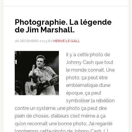
Photographie. La légende
de Jim Marshall.
28 DÉCEMBRE 2013
BY
HERVÉ LE GALL
Il y a cette photo de
Johnny Cash que tout
le monde connaît. Une
photo, ça peut être
emblématique d’une
époque, ça peut
symboliser la rébéllion
contre un système, une photo ça peut dire
plein de choses, d’ailleurs c’est même à ça
qu’on reconnaît une bonne photo. J’ai regardé
longtemps cette photo de Johnny Cash, […]