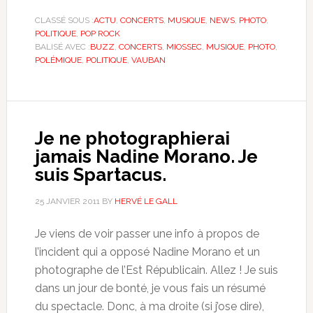
CLASSÉ SOUS :
ACTU
,
CONCERTS
,
MUSIQUE
,
NEWS
,
PHOTO
,
POLITIQUE
,
POP ROCK
BALISÉ AVEC :
BUZZ
,
CONCERTS
,
MIOSSEC
,
MUSIQUE
,
PHOTO
,
POLÉMIQUE
,
POLITIQUE
,
VAUBAN
Je ne photographierai
jamais Nadine Morano. Je
suis Spartacus.
25 JANVIER 2011
BY
HERVÉ LE GALL
Je viens de voir passer une info à propos de
l’incident qui a opposé Nadine Morano et un
photographe de l’Est Républicain. Allez ! Je suis
dans un jour de bonté, je vous fais un résumé
du spectacle. Donc, à ma droite (si j’ose dire),