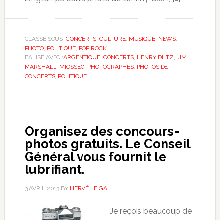
CLASSÉ SOUS :
CONCERTS
,
CULTURE
,
MUSIQUE
,
NEWS
,
PHOTO
,
POLITIQUE
,
POP ROCK
BALISÉ AVEC :
ARGENTIQUE
,
CONCERTS
,
HENRY DILTZ
,
JIM
MARSHALL
,
MIOSSEC
,
PHOTOGRAPHES
,
PHOTOS DE
CONCERTS
,
POLITIQUE
Organisez des concours-
photos gratuits. Le Conseil
Général vous fournit le
lubrifiant.
3 AVRIL 2013
BY
HERVÉ LE GALL
Je reçois beaucoup de