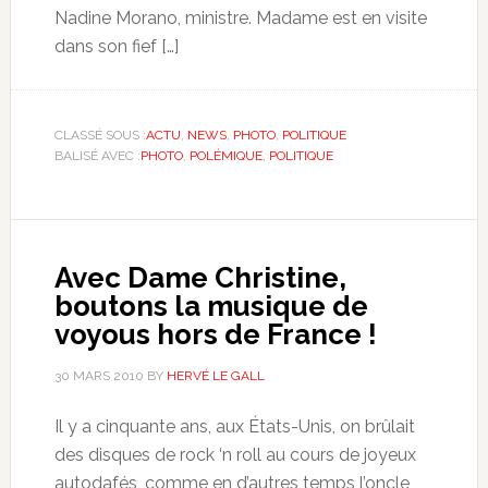
Nadine Morano, ministre. Madame est en visite
dans son fief […]
CLASSÉ SOUS :
ACTU
,
NEWS
,
PHOTO
,
POLITIQUE
BALISÉ AVEC :
PHOTO
,
POLÉMIQUE
,
POLITIQUE
Avec Dame Christine,
boutons la musique de
voyous hors de France !
30 MARS 2010
BY
HERVÉ LE GALL
Il y a cinquante ans, aux États-Unis, on brûlait
des disques de rock ‘n roll au cours de joyeux
autodafés, comme en d’autres temps l’oncle