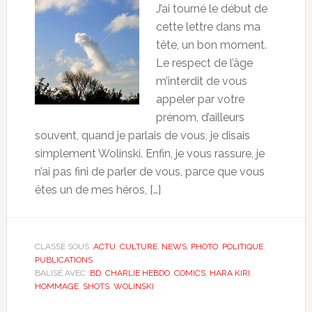
J’ai tourné le début de
cette lettre dans ma
tête, un bon moment.
Le respect de l’âge
m’interdit de vous
appeler par votre
prénom, d’ailleurs
souvent, quand je parlais de vous, je disais
simplement Wolinski. Enfin, je vous rassure, je
n’ai pas fini de parler de vous, parce que vous
êtes un de mes héros, […]
CLASSÉ SOUS :
ACTU
,
CULTURE
,
NEWS
,
PHOTO
,
POLITIQUE
,
PUBLICATIONS
BALISÉ AVEC :
BD
,
CHARLIE HEBDO
,
COMICS
,
HARA KIRI
,
HOMMAGE
,
SHOTS
,
WOLINSKI