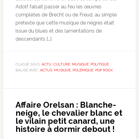
Adolf faisait passer au feu les œuvres
complètes de Brecht ou de Freud, au simple
prétexte que cette musique de nègres était
issue du blues et des lamentations de
descendants […]
CLASSÉ SOUS :
ACTU
,
CULTURE
,
MUSIQUE
,
POLITIQUE
BALISÉ AVEC :
ACTUS
,
MUSIQUE
,
POLÉMIQUE
,
POP ROCK
Affaire Orelsan : Blanche-
neige, le chevalier blanc et
le vilain petit canard, une
histoire à dormir debout !