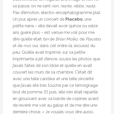
se passe, on ne sent
rien
,
niante
,
nibbe
,
nada
.
Pas d’émotion, électro-encéphalogramme plat.
Un jour, après un concert de
Placebo
, une
petite nana – elle devait avoir quinze ou seize
ans guère plus – est venue me voir pour me
dire qu’elle était
fan
de
Brian Molko
, de
Placebo
et de
moi
, oui, dans cet ordre-là, excusez du
peu. Qu’elle avait imprimé, sur sa petite
imprimante à jet d’encre,
toutes
les photos que
j’avais faites de son idole et qu’elle en avait
couvert les murs de sa chambre. C’était dit
avec une telle candeur et une telle sincérité
que j’avais été très touché par ce témoignage
brut de pomme. Et puis, elle s’en était repartie
en gloussant avec sa bande de copines avant
de revenir me voir au galop et de me dire une
dernière chose. « Je voulais vous dire aussi…