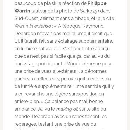
beaucoup de plaisir la réaction de
Philippe
Warrin
(auteur de la photo de Sarkozy) dans
Sud-Ouest, affirmant sans ambage, et là je cite
Warrin
in extenso
: « A l’époque, Raymond
Depardon m’avait pas mal allumé, il disait que
lui, il l’aurait fait sans éclairage supplémentaire,
en lumière naturelle… Il s’est peut-être aperçu
que ce n’est pas si facile que ça, car au vu du
backstage publié par LeMonde.fr, même pour
une prise de vues à l’extérieur, il a d’énormes
panneaux réflecteurs, preuve qu’il a eu besoin
de lumière supplémentaire. Il me semble qu’il y
a en revanche une légère surexposition en
arrière-plan. » Ça balance pas mal, bonne
ambiance. J’ai vu le
making of
, sur le site du
Monde. Depardon avec un reflex faisant les
repérages, testant une prise de vue du