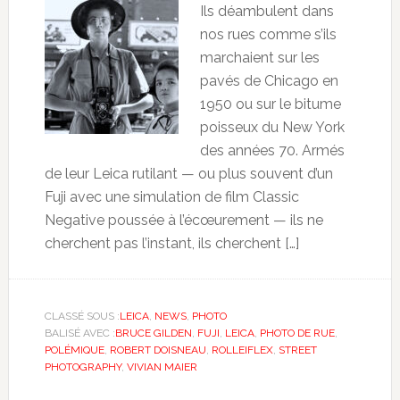
Ils déambulent dans
nos rues comme s’ils
marchaient sur les
pavés de Chicago en
1950 ou sur le bitume
poisseux du New York
des années 70. Armés
de leur Leica rutilant — ou plus souvent d’un
Fuji avec une simulation de film Classic
Negative poussée à l’écœurement — ils ne
cherchent pas l’instant, ils cherchent […]
CLASSÉ SOUS :
LEICA
,
NEWS
,
PHOTO
BALISÉ AVEC :
BRUCE GILDEN
,
FUJI
,
LEICA
,
PHOTO DE RUE
,
POLÉMIQUE
,
ROBERT DOISNEAU
,
ROLLEIFLEX
,
STREET
PHOTOGRAPHY
,
VIVIAN MAIER