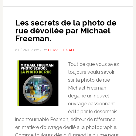
Les secrets de la photo de
rue dévoilée par Michael
Freeman.
6 FÉVRIER 2014
BY
HERVÉ LE GALL
Tout ce que vous avez
toujours voulu savoir
sur la photo de rue
Michael Freeman
dégaine un nouvel
ouvrage passionnant
édité par le désormais
incontournable Pearson, éditeur de référence
en matière d’ouvrage dédié à la photographie.
Comme toujours dès qu’il prend la plume pour