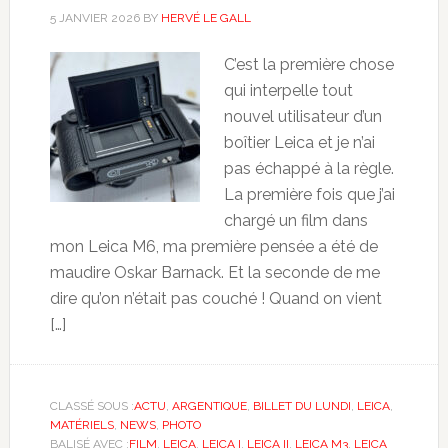
5 JANVIER 2026
BY
HERVÉ LE GALL
C’est la première chose
qui interpelle tout
nouvel utilisateur d’un
boîtier Leica et je n’ai
pas échappé à la règle.
La première fois que j’ai
chargé un film dans
mon Leica M6, ma première pensée a été de
maudire Oskar Barnack. Et la seconde de me
dire qu’on n’était pas couché ! Quand on vient
[…]
CLASSÉ SOUS :
ACTU
,
ARGENTIQUE
,
BILLET DU LUNDI
,
LEICA
,
MATÉRIELS
,
NEWS
,
PHOTO
BALISÉ AVEC :
FILM
,
LEICA
,
LEICA I
,
LEICA II
,
LEICA M3
,
LEICA