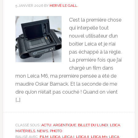
5 JANVIER 2026
BY
HERVÉ LE GALL
C’est la première chose
qui interpelle tout
nouvel utilisateur d’un
boîtier Leica et je n’ai
pas échappé à la règle.
La première fois que j’ai
chargé un film dans
mon Leica M6, ma première pensée a été de
maudire Oskar Barnack. Et la seconde de me
dire qu’on n’était pas couché ! Quand on vient
[…]
CLASSÉ SOUS :
ACTU
,
ARGENTIQUE
,
BILLET DU LUNDI
,
LEICA
,
MATÉRIELS
,
NEWS
,
PHOTO
BALISÉ AVEC :
FILM
,
LEICA
,
LEICA I
,
LEICA II
,
LEICA M3
,
LEICA