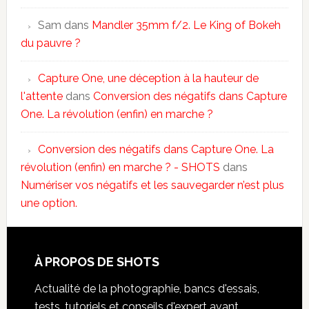
Sam
dans
Mandler 35mm f/2. Le King of Bokeh
du pauvre ?
Capture One, une déception à la hauteur de
l'attente
dans
Conversion des négatifs dans Capture
One. La révolution (enfin) en marche ?
Conversion des négatifs dans Capture One. La
révolution (enfin) en marche ? - SHOTS
dans
Numériser vos négatifs et les sauvegarder n’est plus
une option.
À PROPOS DE SHOTS
Actualité de la photographie, bancs d'essais,
tests, tutoriels et conseils d'expert avant