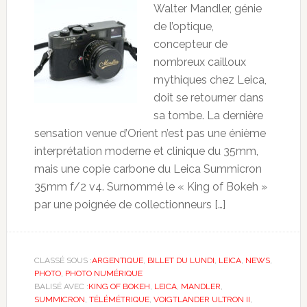
Walter Mandler, génie
de l’optique,
concepteur de
nombreux cailloux
mythiques chez Leica,
doit se retourner dans
sa tombe. La dernière
sensation venue d’Orient n’est pas une énième
interprétation moderne et clinique du 35mm,
mais une copie carbone du Leica Summicron
35mm f/2 v4. Surnommé le « King of Bokeh »
par une poignée de collectionneurs […]
CLASSÉ SOUS :
ARGENTIQUE
,
BILLET DU LUNDI
,
LEICA
,
NEWS
,
PHOTO
,
PHOTO NUMÉRIQUE
BALISÉ AVEC :
KING OF BOKEH
,
LEICA
,
MANDLER
,
SUMMICRON
,
TÉLÉMÉTRIQUE
,
VOIGTLANDER ULTRON II
,