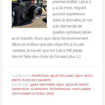
premier boîtier Leica, il
y a six mois, n’ayant
aucune expérience
dans le domaine, je me
suis demandé de
quelles optiques j’allais
avoir besoin. Alors que dans l’environnement
Nikon je n’utilise que des objectifs à focale
variable, je savais que sur Leica M6 j’allais
devoir faire des choix de focales plus […]
CLASSÉ SOUS :
ARGENTIQUE
,
BILLET DU LUNDI
,
LEICA
,
NEWS
,
PHOTO
,
PHOTO DE CONCERTS
BALISÉ AVEC :
35MM
,
KENTMERE
,
LEICA
,
LEICA M6
,
PHOTO
ARGENTIQUE
,
SUMMICRON
,
TÉLÉMÉTRIQUE
,
VOIGTLANDER
,
VOIGTLANDER ULTRON II
,
ZEISS