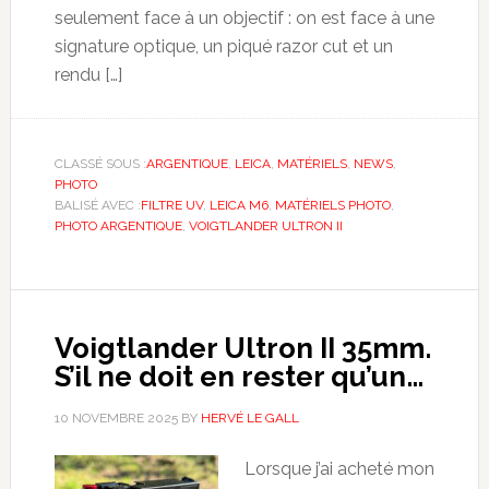
seulement face à un objectif : on est face à une
signature optique, un piqué razor cut et un
rendu […]
CLASSÉ SOUS :
ARGENTIQUE
,
LEICA
,
MATÉRIELS
,
NEWS
,
PHOTO
BALISÉ AVEC :
FILTRE UV
,
LEICA M6
,
MATÉRIELS PHOTO
,
PHOTO ARGENTIQUE
,
VOIGTLANDER ULTRON II
Voigtlander Ultron II 35mm.
S’il ne doit en rester qu’un…
10 NOVEMBRE 2025
BY
HERVÉ LE GALL
Lorsque j’ai acheté mon