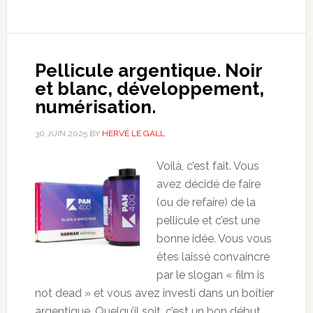
Pellicule argentique. Noir
et blanc, développement,
numérisation.
30 JUIN 2025
BY
HERVÉ LE GALL
Voilà, c’est fait. Vous
avez décidé de faire
(ou de refaire) de la
pellicule et c’est une
bonne idée. Vous vous
êtes laissé convaincre
par le slogan « film is
not dead » et vous avez investi dans un boîtier
argentique. Quelqu’il soit, c’est un bon début,