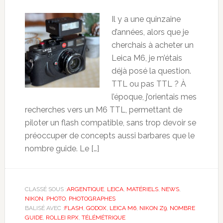
Il y a une quinzaine
d’années, alors que je
cherchais à acheter un
Leica M6, je m’étais
déjà posé la question.
TTL ou pas TTL ? À
l’époque, j’orientais mes
recherches vers un M6 TTL, permettant de
piloter un flash compatible, sans trop devoir se
préoccuper de concepts aussi barbares que le
nombre guide. Le […]
CLASSÉ SOUS :
ARGENTIQUE
,
LEICA
,
MATÉRIELS
,
NEWS
,
NIKON
,
PHOTO
,
PHOTOGRAPHES
BALISÉ AVEC :
FLASH
,
GODOX
,
LEICA M6
,
NIKON Z9
,
NOMBRE
GUIDE
,
ROLLEI RPX
,
TÉLÉMÉTRIQUE