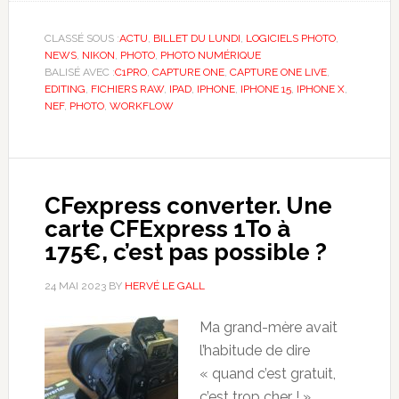
CLASSÉ SOUS :
ACTU
,
BILLET DU LUNDI
,
LOGICIELS PHOTO
,
NEWS
,
NIKON
,
PHOTO
,
PHOTO NUMÉRIQUE
BALISÉ AVEC :
C1PRO
,
CAPTURE ONE
,
CAPTURE ONE LIVE
,
EDITING
,
FICHIERS RAW
,
IPAD
,
IPHONE
,
IPHONE 15
,
IPHONE X
,
NEF
,
PHOTO
,
WORKFLOW
CFexpress converter. Une
carte CFExpress 1To à
175€, c’est pas possible ?
24 MAI 2023
BY
HERVÉ LE GALL
Ma grand-mère avait
l’habitude de dire
« quand c’est gratuit,
c’est trop cher ! »