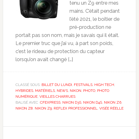
tenu un Z9 entre mes
mains. C’était pendant
l’été 2021, le boîtier de
pré-production ne
portait pas son nom, mais je savais qui il était.
Le premier truc que j’ai vu, à part son poids,
c’est le rideau de protection du capteur
lorsqu’on avait changé […]
CLASSÉ SOUS :
BILLET DU LUNDI
,
FESTIVALS
,
HIGH TECH
,
HYBRIDES
,
MATÉRIELS
,
NEWS
,
NIKON
,
PHOTO
,
PHOTO
NUMÉRIQUE
,
VIEILLES CHARRUES
BALISÉ AVEC :
CFEXPRESS
,
NIKON D3S
,
NIKON D4S
,
NIKON Z6
,
NIKON Z8
,
NIKON Z9
,
REFLEX PROFESSIONNEL
,
VISÉE RÉELLE