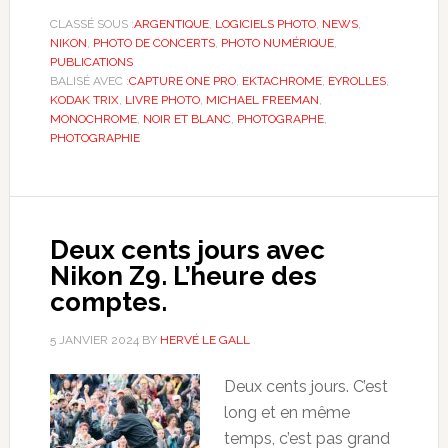
CLASSÉ SOUS :
ARGENTIQUE
,
LOGICIELS PHOTO
,
NEWS
,
NIKON
,
PHOTO DE CONCERTS
,
PHOTO NUMÉRIQUE
,
PUBLICATIONS
BALISÉ AVEC :
CAPTURE ONE PRO
,
EKTACHROME
,
EYROLLES
,
KODAK TRIX
,
LIVRE PHOTO
,
MICHAEL FREEMAN
,
MONOCHROME
,
NOIR ET BLANC
,
PHOTOGRAPHE
,
PHOTOGRAPHIE
Deux cents jours avec
Nikon Z9. L’heure des
comptes.
5 JANVIER 2024
BY
HERVÉ LE GALL
Deux cents jours. C’est
long et en même
temps, c’est pas grand