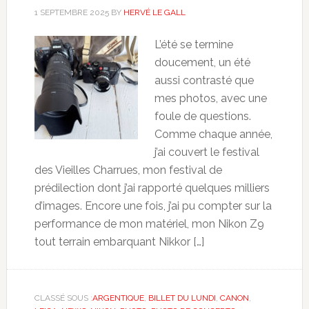
1 SEPTEMBRE 2025
BY
HERVÉ LE GALL
L’été se termine
doucement, un été
aussi contrasté que
mes photos, avec une
foule de questions.
Comme chaque année,
j’ai couvert le festival
des Vieilles Charrues, mon festival de
prédilection dont j’ai rapporté quelques milliers
d’images. Encore une fois, j’ai pu compter sur la
performance de mon matériel, mon Nikon Z9
tout terrain embarquant Nikkor […]
CLASSÉ SOUS :
ARGENTIQUE
,
BILLET DU LUNDI
,
CANON
,