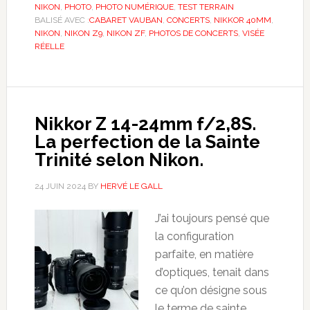
NIKON
,
PHOTO
,
PHOTO NUMÉRIQUE
,
TEST TERRAIN
BALISÉ AVEC :
CABARET VAUBAN
,
CONCERTS
,
NIKKOR 40MM
,
NIKON
,
NIKON Z9
,
NIKON ZF
,
PHOTOS DE CONCERTS
,
VISÉE
RÉELLE
Nikkor Z 14-24mm f/2,8S.
La perfection de la Sainte
Trinité selon Nikon.
24 JUIN 2024
BY
HERVÉ LE GALL
J’ai toujours pensé que
la configuration
parfaite, en matière
d’optiques, tenait dans
ce qu’on désigne sous
le terme de sainte