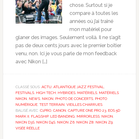
chose. Surtout si je
compare à toutes les
années où j’ai traîné
mon matériel pour
glaner des images. Seulement voilà. Il ne s’agit
pas de deux cents jours avec le premier boîtier
venu, non. Ici je vous parle de mon feedback
avec Nikon […]
CLASSÉ SOUS :
ACTU
,
ATLANTIQUE JAZZ FESTIVAL
,
FESTIVALS
,
HIGH TECH
,
HYBRIDES
,
MATÉRIELS
,
MATÉRIELS
NIKON
,
NEWS
,
NIKON
,
PHOTO DE CONCERTS
,
PHOTO
NUMÉRIQUE
,
TEST TERRAIN
,
VIEILLES CHARRUES
BALISÉ AVEC :
C1PRO
,
CANON
,
CAPTURE ONE PRO 23
,
EOS 5D
MARK II
,
FLAGSHIP
,
LED BANDING
,
MIRRORLESS
,
NIKON
,
NIKON D3S
,
NIKON D4S
,
NIKON Z6
,
NIKON Z8
,
NIKON Z9
,
VISÉE RÉELLE