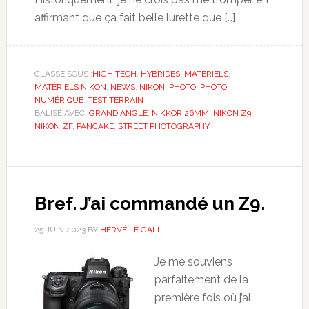
affirmant que ça fait belle lurette que […]
CLASSÉ SOUS :
HIGH TECH
,
HYBRIDES
,
MATÉRIELS
,
MATÉRIELS NIKON
,
NEWS
,
NIKON
,
PHOTO
,
PHOTO
NUMÉRIQUE
,
TEST TERRAIN
BALISÉ AVEC :
GRAND ANGLE
,
NIKKOR 26MM
,
NIKON Z9
,
NIKON ZF
,
PANCAKE
,
STREET PHOTOGRAPHY
Bref. J’ai commandé un Z9.
25 JUIN 2023
BY
HERVÉ LE GALL
Je me souviens
parfaitement de la
première fois où j’ai