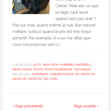
Certes. Mais est-ce que
la règle vaut aussi
quand c’est pas cher ?
Pas sûr, mais quand même, je suis d’un naturel
méfiant, surtout quand le prix est très (trop)
attractif. Par exemple, si vous me dites que
vous me proposez une […]
CLASSÉ SOUS :
ACTU
,
HIGH TECH
,
HYBRIDES
,
MATÉRIELS
,
NEWS
,
NIKON
,
PHOTO
,
PHOTO NUMÉRIQUE
,
TECHNIQUE
BALISÉ AVEC :
CFEXPRESS
,
CONVERTISSEUR
,
DIY
,
NIKON Z6
,
NIKON Z8
,
NIKON Z9
,
SSD
,
ZITAY
« Page précédente
Page suivante »