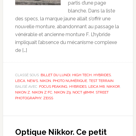
partis d’une page
blanche. Dans la liste
des specs, la marque jaune allait s’offrir une
nouvelle monture, abandonnant au passage la
vénérable et ancienne monture F. L’hybride
impliquait l’absence du mécanisme complexe
de […]
CLASSÉ SOUS :
BILLET DU LUNDI
,
HIGH TECH
,
HYBRIDES
,
LEICA
,
NEWS
,
NIKON
,
PHOTO NUMÉRIQUE
,
TEST TERRAIN
BALISÉ AVEC :
FOCUS PEAKING
,
HYBRIDES
,
LEICA M6
,
NIKKOR
,
NIKON Z
,
NIKON Z FC
,
NIKON Z9
,
NOCT 58MM
,
STREET
PHOTOGRAPHY
,
ZEISS
Optique Nikkor. Ce petit