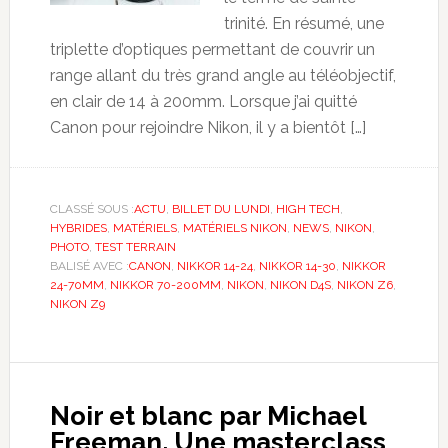
trinité. En résumé, une
triplette d’optiques permettant de couvrir un
range allant du très grand angle au téléobjectif,
en clair de 14 à 200mm. Lorsque j’ai quitté
Canon pour rejoindre Nikon, il y a bientôt […]
CLASSÉ SOUS :
ACTU
,
BILLET DU LUNDI
,
HIGH TECH
,
HYBRIDES
,
MATÉRIELS
,
MATÉRIELS NIKON
,
NEWS
,
NIKON
,
PHOTO
,
TEST TERRAIN
BALISÉ AVEC :
CANON
,
NIKKOR 14-24
,
NIKKOR 14-30
,
NIKKOR
24-70MM
,
NIKKOR 70-200MM
,
NIKON
,
NIKON D4S
,
NIKON Z6
,
NIKON Z9
Noir et blanc par Michael
Freeman. Une masterclass