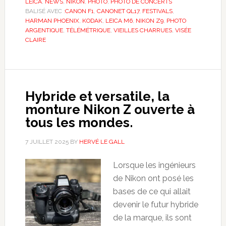
LEICA
,
NEWS
,
NIKON
,
PHOTO
,
PHOTO DE CONCERTS
BALISÉ AVEC :
CANON F1
,
CANONET QL17
,
FESTIVALS
,
HARMAN PHOENIX
,
KODAK
,
LEICA M6
,
NIKON Z9
,
PHOTO
ARGENTIQUE
,
TÉLÉMÉTRIQUE
,
VIEILLES CHARRUES
,
VISÉE
CLAIRE
Hybride et versatile, la
monture Nikon Z ouverte à
tous les mondes.
7 JUILLET 2025
BY
HERVÉ LE GALL
Lorsque les ingénieurs
de Nikon ont posé les
bases de ce qui allait
devenir le futur hybride
de la marque, ils sont