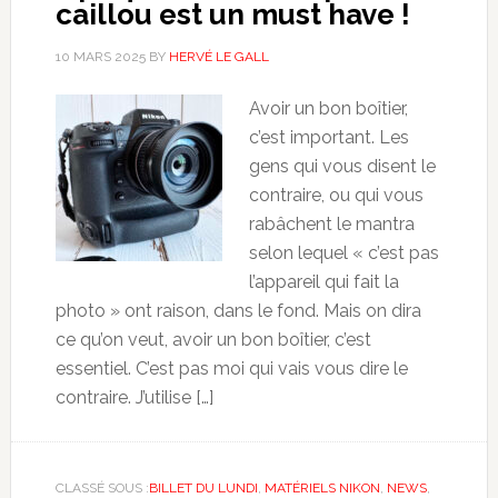
caillou est un must have !
10 MARS 2025
BY
HERVÉ LE GALL
Avoir un bon boîtier,
c’est important. Les
gens qui vous disent le
contraire, ou qui vous
rabâchent le mantra
selon lequel « c’est pas
l’appareil qui fait la
photo » ont raison, dans le fond. Mais on dira
ce qu’on veut, avoir un bon boîtier, c’est
essentiel. C’est pas moi qui vais vous dire le
contraire. J’utilise […]
CLASSÉ SOUS :
BILLET DU LUNDI
,
MATÉRIELS NIKON
,
NEWS
,