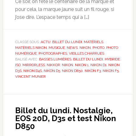
Ce soir, on fête le centenaire de la marque et
pour cela, la marque jaune suit un fil rouge, si
j’ose dire. L’espace temps qui a […]
CLASSÉ SOUS :
ACTU
,
BILLET DU LUNDI
,
MATÉRIELS
,
MATÉRIELS NIKON
,
MUSIQUE
,
NEWS
,
NIKON
,
PHOTO
,
PHOTO
NUMÉRIQUE
,
PHOTOGRAPHES
,
VIEILLES CHARRUES
BALISÉ AVEC :
BASSES LUMIÈRES
,
BILLET DU LUNDI
,
HYBRIDE
,
ISO
,
MIRRORLESS
,
NIKKOR
,
NIKON
,
NIKON 1
,
NIKON D1
,
NIKON
D3S
,
NIKON D4S
,
NIKON D5
,
NIKON D850
,
NIKON F3
,
NIKON F5
,
VINCENT MUNIER
Billet du lundi. Nostalgie,
EOS 20D, D3s et test Nikon
D850