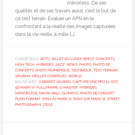
mirrorless. De ses
qualités et de ses travers aussi, c’est le but de
ce test terrain. Évaluer un APN en le
confrontant à la réalité des images capturées
dans la vie réelle, à mille […]
CLASSÉ SOUS :
ACTU
,
BILLET DU LUNDI
,
BREST
,
CONCERTS
,
HIGH TECH
,
HYBRIDES
,
JAZZ
,
NEWS
,
PHOTO
,
PHOTO DE
CONCERTS
,
PHOTO NUMÉRIQUE
,
TECHNIQUE
,
TEST TERRAIN
,
VAUBAN
,
VIEILLES CHARRUES
,
WORLD
BALISÉ AVEC :
CABARET VAUBAN
,
CAPTURE ONE PRO 12
,
EOS
5D MARK IV
,
FULLFRAME
,
G MASTER
,
HYBRIDES
,
MIRRORLESS
,
NIKON D850
,
OLYMPUS
,
PHOTO DE CONCERT
,
PLEIN FORMAT
,
SONY A7 MARK III
,
SONY A7R MARK III
,
STREET
PHOTOGRAPHY
,
ZEISS