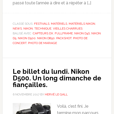
passé toute l’année à dire et à répéter à […]
CLASSÉ SOUS :
FESTIVALS
,
MATÉRIELS
,
MATÉRIELS NIKON
,
NEWS
,
NIKON
,
TECHNIQUE
,
VIEILLES CHARRUES
BALISÉ AVEC :
CAPTEURS DX
,
FULLFRAME
,
NIKON D4S
,
NIKON
D5
,
NIKON D500
,
NIKON D850
,
PACKSHOT
,
PHOTO DE
CONCERT
,
PHOTO DE MARIAGE
Le billet du lundi. Nikon
D500. Un long dimanche de
fiançailles.
6 NOVEMBRE 2017
BY
HERVÉ LE GALL
Voilà, c’est fini. Je
termine mon parcours