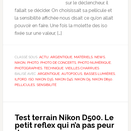
sur le déclencheur, il
fallait se décider. On choisissait sa pellicule et
la sensibilité affichée nous disait ce qu’on allait
pouvoir en faire. Une fois la molette des iso
fixée sur une valeur, […]
CLASSÉ SOUS :
ACTU
,
ARGENTIQUE
,
MATÉRIELS
,
NEWS
,
NIKON
,
PHOTO
,
PHOTO DE CONCERTS
,
PHOTO NUMÉRIQUE
,
PHOTOGRAPHES
,
TECHNIQUE
,
VIEILLES CHARRUES
BALISÉ AVEC :
ARGENTIQUE
,
AUTOFOCUS
,
BASSES LUMIÈRES
,
ILFORD
,
ISO
,
NIKON D3S
,
NIKON D4S
,
NIKON D5
,
NIKON D850
,
PELLICULES
,
SENSIBILITÉ
Test terrain Nikon D500. Le
petit reflex qui n’a pas peur