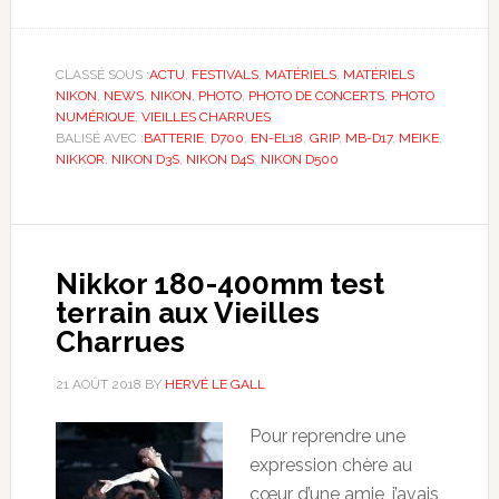
CLASSÉ SOUS :
ACTU
,
FESTIVALS
,
MATÉRIELS
,
MATÉRIELS
NIKON
,
NEWS
,
NIKON
,
PHOTO
,
PHOTO DE CONCERTS
,
PHOTO
NUMÉRIQUE
,
VIEILLES CHARRUES
BALISÉ AVEC :
BATTERIE
,
D700
,
EN-EL18
,
GRIP
,
MB-D17
,
MEIKE
,
NIKKOR
,
NIKON D3S
,
NIKON D4S
,
NIKON D500
Nikkor 180-400mm test
terrain aux Vieilles
Charrues
21 AOÛT 2018
BY
HERVÉ LE GALL
Pour reprendre une
expression chère au
cœur d’une amie, j’avais