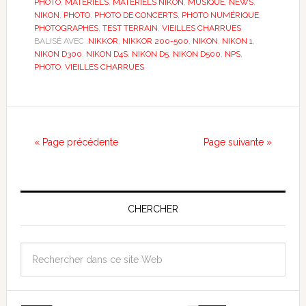
PHOTO
,
MATÉRIELS
,
MATÉRIELS NIKON
,
MUSIQUE
,
NEWS
,
NIKON
,
PHOTO
,
PHOTO DE CONCERTS
,
PHOTO NUMÉRIQUE
,
PHOTOGRAPHES
,
TEST TERRAIN
,
VIEILLES CHARRUES
BALISÉ AVEC :
NIKKOR
,
NIKKOR 200-500
,
NIKON
,
NIKON 1
,
NIKON D300
,
NIKON D4S
,
NIKON D5
,
NIKON D500
,
NPS
,
PHOTO
,
VIEILLES CHARRUES
« Page précédente
Page suivante »
CHERCHER