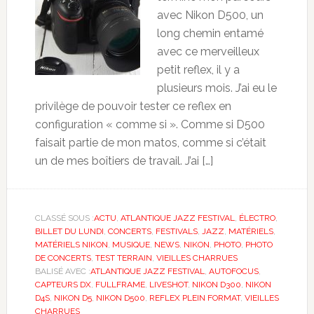
avec Nikon D500, un
long chemin entamé
avec ce merveilleux
petit reflex, il y a
plusieurs mois. J’ai eu le
privilège de pouvoir tester ce reflex en
configuration « comme si ». Comme si D500
faisait partie de mon matos, comme si c’était
un de mes boîtiers de travail. J’ai […]
CLASSÉ SOUS :
ACTU
,
ATLANTIQUE JAZZ FESTIVAL
,
ÉLECTRO
,
BILLET DU LUNDI
,
CONCERTS
,
FESTIVALS
,
JAZZ
,
MATÉRIELS
,
MATÉRIELS NIKON
,
MUSIQUE
,
NEWS
,
NIKON
,
PHOTO
,
PHOTO
DE CONCERTS
,
TEST TERRAIN
,
VIEILLES CHARRUES
BALISÉ AVEC :
ATLANTIQUE JAZZ FESTIVAL
,
AUTOFOCUS
,
CAPTEURS DX
,
FULLFRAME
,
LIVESHOT
,
NIKON D300
,
NIKON
D4S
,
NIKON D5
,
NIKON D500
,
REFLEX PLEIN FORMAT
,
VIEILLES
CHARRUES