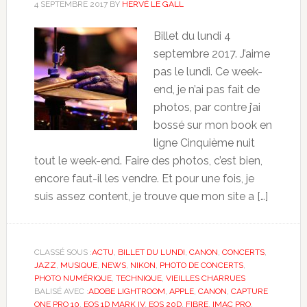
4 SEPTEMBRE 2017
BY
HERVÉ LE GALL
Billet du lundi 4
septembre 2017. J’aime
pas le lundi. Ce week-
end, je n’ai pas fait de
photos, par contre j’ai
bossé sur mon book en
ligne Cinquième nuit
tout le week-end. Faire des photos, c’est bien,
encore faut-il les vendre. Et pour une fois, je
suis assez content, je trouve que mon site a […]
CLASSÉ SOUS :
ACTU
,
BILLET DU LUNDI
,
CANON
,
CONCERTS
,
JAZZ
,
MUSIQUE
,
NEWS
,
NIKON
,
PHOTO DE CONCERTS
,
PHOTO NUMÉRIQUE
,
TECHNIQUE
,
VIEILLES CHARRUES
BALISÉ AVEC :
ADOBE LIGHTROOM
,
APPLE
,
CANON
,
CAPTURE
ONE PRO 10
,
EOS 1D MARK IV
,
EOS 20D
,
FIBRE
,
IMAC PRO
,