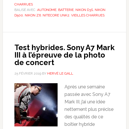
CHARRUES
BALISÉ AVEC :
AUTONOME
,
BATTERIE
,
NIKON D3S
,
NIKON
D500
,
NIKON Z6
,
NITECORE UNK2
,
VIEILLES CHARRUES
Test hybrides. Sony A7 Mark
III à l’épreuve de la photo
de concert
25 FÉVRIER 2019
BY
HERVÉ LE GALL
Après une semaine
passée avec Sony A7
Mark III, j’ai une idée
nettement plus précise
des qualités de ce
boîtier hybride