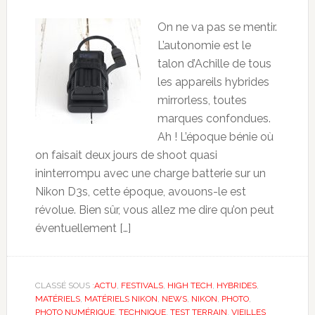
On ne va pas se mentir.
L’autonomie est le
talon d’Achille de tous
les appareils hybrides
mirrorless, toutes
marques confondues.
Ah ! L’époque bénie où
on faisait deux jours de shoot quasi
ininterrompu avec une charge batterie sur un
Nikon D3s, cette époque, avouons-le est
révolue. Bien sûr, vous allez me dire qu’on peut
éventuellement […]
CLASSÉ SOUS :
ACTU
,
FESTIVALS
,
HIGH TECH
,
HYBRIDES
,
MATÉRIELS
,
MATÉRIELS NIKON
,
NEWS
,
NIKON
,
PHOTO
,
PHOTO NUMÉRIQUE
,
TECHNIQUE
,
TEST TERRAIN
,
VIEILLES