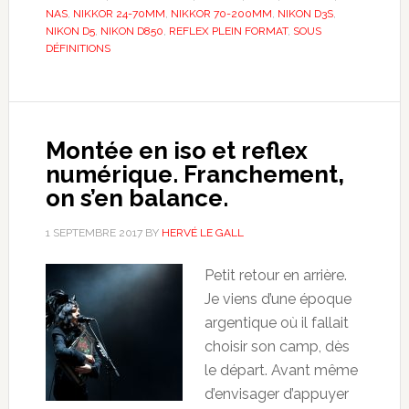
NAS
,
NIKKOR 24-70MM
,
NIKKOR 70-200MM
,
NIKON D3S
,
NIKON D5
,
NIKON D850
,
REFLEX PLEIN FORMAT
,
SOUS
DÉFINITIONS
Montée en iso et reflex
numérique. Franchement,
on s’en balance.
1 SEPTEMBRE 2017
BY
HERVÉ LE GALL
Petit retour en arrière.
Je viens d’une époque
argentique où il fallait
choisir son camp, dès
le départ. Avant même
d’envisager d’appuyer