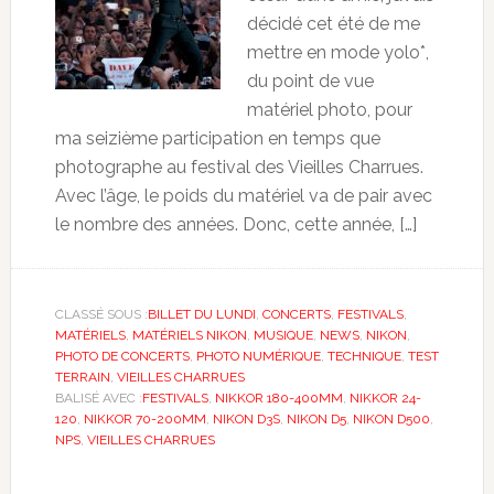
décidé cet été de me
mettre en mode yolo*,
du point de vue
matériel photo, pour
ma seizième participation en temps que
photographe au festival des Vieilles Charrues.
Avec l’âge, le poids du matériel va de pair avec
le nombre des années. Donc, cette année, […]
CLASSÉ SOUS :
BILLET DU LUNDI
,
CONCERTS
,
FESTIVALS
,
MATÉRIELS
,
MATÉRIELS NIKON
,
MUSIQUE
,
NEWS
,
NIKON
,
PHOTO DE CONCERTS
,
PHOTO NUMÉRIQUE
,
TECHNIQUE
,
TEST
TERRAIN
,
VIEILLES CHARRUES
BALISÉ AVEC :
FESTIVALS
,
NIKKOR 180-400MM
,
NIKKOR 24-
120
,
NIKKOR 70-200MM
,
NIKON D3S
,
NIKON D5
,
NIKON D500
,
NPS
,
VIEILLES CHARRUES