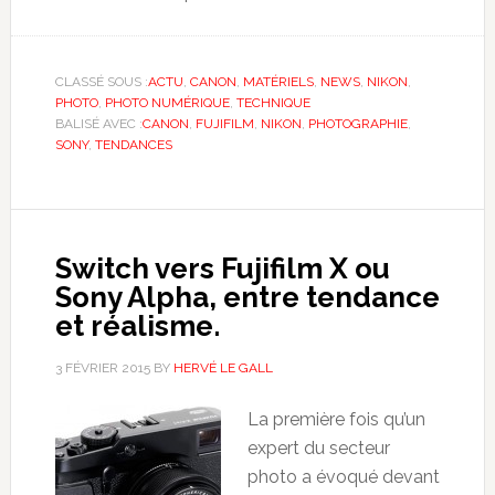
CLASSÉ SOUS :
ACTU
,
CANON
,
MATÉRIELS
,
NEWS
,
NIKON
,
PHOTO
,
PHOTO NUMÉRIQUE
,
TECHNIQUE
BALISÉ AVEC :
CANON
,
FUJIFILM
,
NIKON
,
PHOTOGRAPHIE
,
SONY
,
TENDANCES
Switch vers Fujifilm X ou
Sony Alpha, entre tendance
et réalisme.
3 FÉVRIER 2015
BY
HERVÉ LE GALL
La première fois qu’un
expert du secteur
photo a évoqué devant