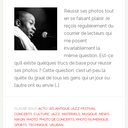
Réussir ses photos tout
en se faisant plaisir. Je
reçois régulièrement du
courrier de lecteurs qui
me posent
invariablement la
même question. Est-ce
qu’il existe quelques trucs de base pour réussir
ses photos ? Cette question, c’est un peu la
quête du graal de tous les gens qui un jour ou
l’autre ont eu envie […]
CLASSÉ SOUS :
ACTU
,
ATLANTIQUE JAZZ FESTIVAL
,
CONCERTS
,
CULTURE
,
JAZZ
,
MATÉRIELS
,
MUSIQUE
,
NEWS
,
NIKON
,
PHOTO
,
PHOTO DE CONCERTS
,
PHOTO NUMÉRIQUE
,
SPORTS
,
TECHNIQUE
,
VAUBAN