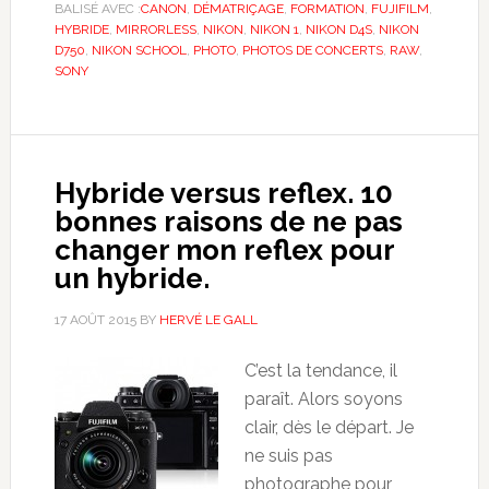
BALISÉ AVEC :
CANON
,
DÉMATRIÇAGE
,
FORMATION
,
FUJIFILM
,
HYBRIDE
,
MIRRORLESS
,
NIKON
,
NIKON 1
,
NIKON D4S
,
NIKON
D750
,
NIKON SCHOOL
,
PHOTO
,
PHOTOS DE CONCERTS
,
RAW
,
SONY
Hybride versus reflex. 10
bonnes raisons de ne pas
changer mon reflex pour
un hybride.
17 AOÛT 2015
BY
HERVÉ LE GALL
C’est la tendance, il
paraît. Alors soyons
clair, dès le départ. Je
ne suis pas
photographe pour