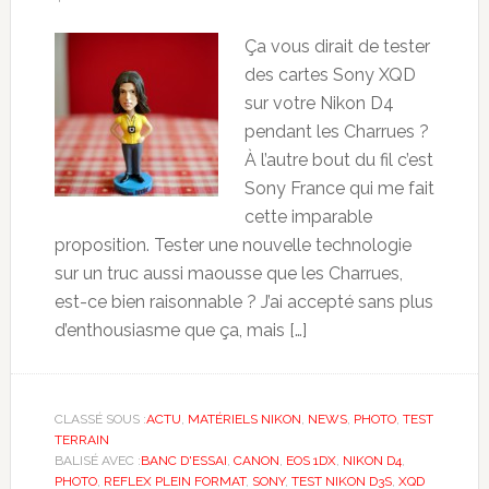
Ça vous dirait de tester
des cartes Sony XQD
sur votre Nikon D4
pendant les Charrues ?
À l’autre bout du fil c’est
Sony France qui me fait
cette imparable
proposition. Tester une nouvelle technologie
sur un truc aussi maousse que les Charrues,
est-ce bien raisonnable ? J’ai accepté sans plus
d’enthousiasme que ça, mais […]
CLASSÉ SOUS :
ACTU
,
MATÉRIELS NIKON
,
NEWS
,
PHOTO
,
TEST
TERRAIN
BALISÉ AVEC :
BANC D'ESSAI
,
CANON
,
EOS 1DX
,
NIKON D4
,
PHOTO
,
REFLEX PLEIN FORMAT
,
SONY
,
TEST NIKON D3S
,
XQD