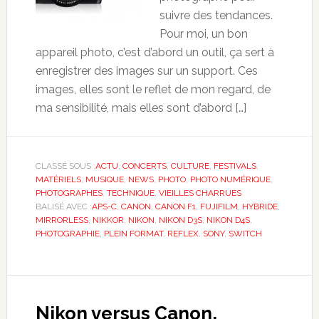
suivre des tendances.
Pour moi, un bon
appareil photo, c’est d’abord un outil, ça sert à
enregistrer des images sur un support. Ces
images, elles sont le reflet de mon regard, de
ma sensibilité, mais elles sont d’abord […]
CLASSÉ SOUS :
ACTU
,
CONCERTS
,
CULTURE
,
FESTIVALS
,
MATÉRIELS
,
MUSIQUE
,
NEWS
,
PHOTO
,
PHOTO NUMÉRIQUE
,
PHOTOGRAPHES
,
TECHNIQUE
,
VIEILLES CHARRUES
BALISÉ AVEC :
APS-C
,
CANON
,
CANON F1
,
FUJIFILM
,
HYBRIDE
,
MIRRORLESS
,
NIKKOR
,
NIKON
,
NIKON D3S
,
NIKON D4S
,
PHOTOGRAPHIE
,
PLEIN FORMAT
,
REFLEX
,
SONY
,
SWITCH
Nikon versus Canon,