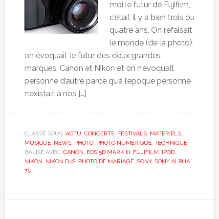
moi le futur de Fujifilm,
c’était il y a bien trois ou
quatre ans. On refaisait
le monde (de la photo),
on évoquait le futur des deux grandes
marques, Canon et Nikon et on n’évoquait
personne d’autre parce qu’à l’époque personne
n’existait à nos […]
CLASSÉ SOUS :
ACTU
,
CONCERTS
,
FESTIVALS
,
MATÉRIELS
,
MUSIQUE
,
NEWS
,
PHOTO
,
PHOTO NUMÉRIQUE
,
TECHNIQUE
BALISÉ AVEC :
CANON
,
EOS 5D MARK III
,
FUJIFILM
,
IPOD
,
NIKON
,
NIKON D4S
,
PHOTO DE MARIAGE
,
SONY
,
SONY ALPHA
7S