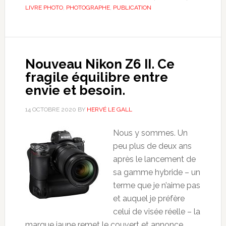
LIVRE PHOTO
,
PHOTOGRAPHE
,
PUBLICATION
Nouveau Nikon Z6 II. Ce
fragile équilibre entre
envie et besoin.
14 OCTOBRE 2020
BY
HERVÉ LE GALL
Nous y sommes. Un
peu plus de deux ans
après le lancement de
sa gamme hybride – un
terme que je n’aime pas
et auquel je préfère
celui de visée réelle – la
marque jaune remet le couvert et annonce