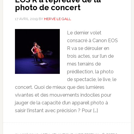
photo de concert
17 AVRIL 2019
BY
HERVÉ LE GALL
Le dernier volet
consacré à Canon EOS
R va se dérouler en
trois actes, sur l’un de
mes terrains de
prédilection, la photo
de spectacle, le live, le
concert. Quoi de mieux que des lumières
vivantes et des mouvements indociles pour
jauger de la capacité d’un appareil photo à
saisir l’instant avec précision ? Pour […]