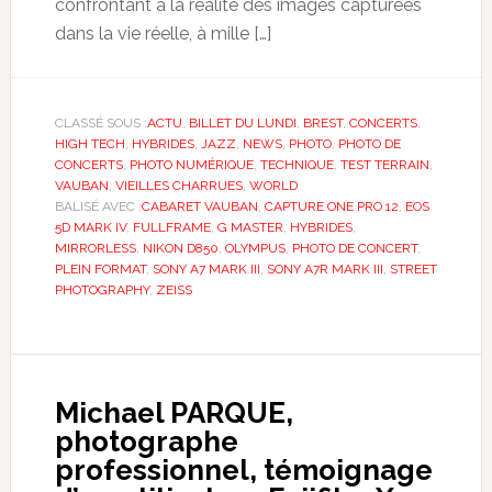
confrontant à la réalité des images capturées
dans la vie réelle, à mille […]
CLASSÉ SOUS :
ACTU
,
BILLET DU LUNDI
,
BREST
,
CONCERTS
,
HIGH TECH
,
HYBRIDES
,
JAZZ
,
NEWS
,
PHOTO
,
PHOTO DE
CONCERTS
,
PHOTO NUMÉRIQUE
,
TECHNIQUE
,
TEST TERRAIN
,
VAUBAN
,
VIEILLES CHARRUES
,
WORLD
BALISÉ AVEC :
CABARET VAUBAN
,
CAPTURE ONE PRO 12
,
EOS
5D MARK IV
,
FULLFRAME
,
G MASTER
,
HYBRIDES
,
MIRRORLESS
,
NIKON D850
,
OLYMPUS
,
PHOTO DE CONCERT
,
PLEIN FORMAT
,
SONY A7 MARK III
,
SONY A7R MARK III
,
STREET
PHOTOGRAPHY
,
ZEISS
Michael PARQUE,
photographe
professionnel, témoignage