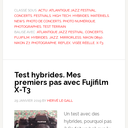
CLASSÉ SOUS :
ACTU
,
ATLANTIQUE JAZZ FESTIVAL
,
CONCERTS
,
FESTIVALS
,
HIGH TECH
,
HYBRIDES
,
MATÉRIELS
,
NEWS
,
PHOTO DE CONCERTS
,
PHOTO NUMÉRIQUE
,
PHOTOGRAPHES
,
TEST TERRAIN
BALISÉ AVEC :
ATLANTIQUE JAZZ FESTIVAL
,
CONCERTS
,
FUJIFILM
,
HYBRIDES
,
JAZZ
,
MIRRORLESS
,
NIKON D850
,
NIKON Z7
,
PHOTOGRAPHE
,
REFLEX
,
VISÉE RÉELLE
,
X-T3
Test hybrides. Mes
premiers pas avec Fujifilm
X-T3
29 JANVIER 2019
BY
HERVÉ LE GALL
Un test avec des
hybrides, pourquoi pas