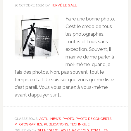
16 OCTOBRE 2020
BY
HERVÉ LE GALL
Faire une bonne photo.
C’est le credo de tous
les photographes.
Toutes et tous sans
exception. Souvent, il
m’arrive de me parler à
moi-même, quand je
fais des photos. Non, pas souvent, tout le
temps en fait. Je suis sûr que vous qui me lisez,
c’est pareil. Vous vous parlez à vous-même,
avant d’appuyer sur […]
CLASSÉ SOUS :
ACTU
,
NEWS
,
PHOTO
,
PHOTO DE CONCERTS
,
PHOTOGRAPHES
,
PUBLICATIONS
,
TECHNIQUE
BALISÉ AVEC :
APPRENDRE
,
DAVID DUCHEMIN
,
EYROLLES
,