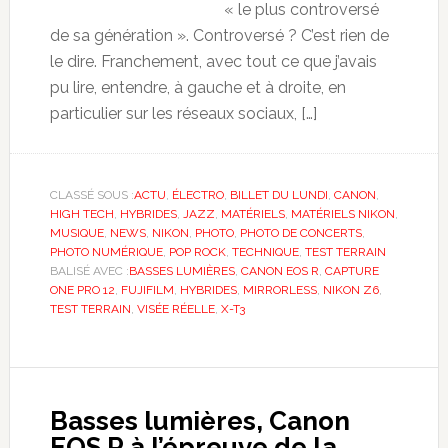
« le plus controversé
de sa génération ». Controversé ? C’est rien de
le dire. Franchement, avec tout ce que j’avais
pu lire, entendre, à gauche et à droite, en
particulier sur les réseaux sociaux, […]
CLASSÉ SOUS :
ACTU
,
ÉLECTRO
,
BILLET DU LUNDI
,
CANON
,
HIGH TECH
,
HYBRIDES
,
JAZZ
,
MATÉRIELS
,
MATÉRIELS NIKON
,
MUSIQUE
,
NEWS
,
NIKON
,
PHOTO
,
PHOTO DE CONCERTS
,
PHOTO NUMÉRIQUE
,
POP ROCK
,
TECHNIQUE
,
TEST TERRAIN
BALISÉ AVEC :
BASSES LUMIÈRES
,
CANON EOS R
,
CAPTURE
ONE PRO 12
,
FUJIFILM
,
HYBRIDES
,
MIRRORLESS
,
NIKON Z6
,
TEST TERRAIN
,
VISÉE RÉELLE
,
X-T3
Basses lumières, Canon
EOS R à l’épreuve de la