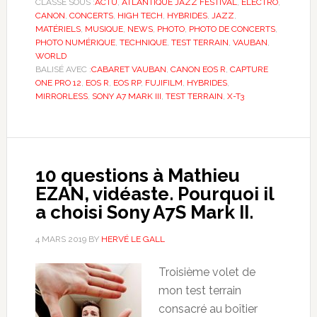
CLASSÉ SOUS :
ACTU
,
ATLANTIQUE JAZZ FESTIVAL
,
ÉLECTRO
,
CANON
,
CONCERTS
,
HIGH TECH
,
HYBRIDES
,
JAZZ
,
MATÉRIELS
,
MUSIQUE
,
NEWS
,
PHOTO
,
PHOTO DE CONCERTS
,
PHOTO NUMÉRIQUE
,
TECHNIQUE
,
TEST TERRAIN
,
VAUBAN
,
WORLD
BALISÉ AVEC :
CABARET VAUBAN
,
CANON EOS R
,
CAPTURE
ONE PRO 12
,
EOS R
,
EOS RP
,
FUJIFILM
,
HYBRIDES
,
MIRRORLESS
,
SONY A7 MARK III
,
TEST TERRAIN
,
X-T3
10 questions à Mathieu
EZAN, vidéaste. Pourquoi il
a choisi Sony A7S Mark II.
4 MARS 2019
BY
HERVÉ LE GALL
Troisième volet de
mon test terrain
consacré au boîtier