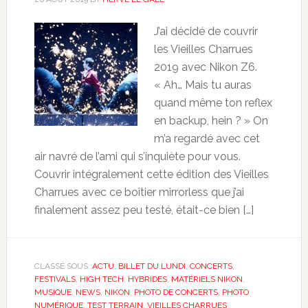
J’ai décidé de couvrir
les Vieilles Charrues
2019 avec Nikon Z6.
« Ah… Mais tu auras
quand même ton reflex
en backup, hein ? » On
m’a regardé avec cet
air navré de l’ami qui s’inquiète pour vous.
Couvrir intégralement cette édition des Vieilles
Charrues avec ce boîtier mirrorless que j’ai
finalement assez peu testé, était-ce bien […]
CLASSÉ SOUS :
ACTU
,
BILLET DU LUNDI
,
CONCERTS
,
FESTIVALS
,
HIGH TECH
,
HYBRIDES
,
MATÉRIELS NIKON
,
MUSIQUE
,
NEWS
,
NIKON
,
PHOTO DE CONCERTS
,
PHOTO
NUMÉRIQUE
,
TEST TERRAIN
,
VIEILLES CHARRUES