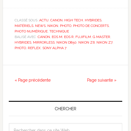
CLASSÉ SOUS :
ACTU
,
CANON
,
HIGH TECH
,
HYBRIDES
,
MATÉRIELS
,
NEWS
,
NIKON
,
PHOTO
,
PHOTO DE CONCERTS
,
PHOTO NUMÉRIQUE
,
TECHNIQUE
BALISÉ AVEC :
CANON
,
EOS M
,
EOS R
,
FUJIFILM
,
G MASTER
,
HYBRIDES
,
MIRRORLESS
,
NIKON D850
,
NIKON Z6
,
NIKON Z7
,
PHOTO
,
REFLEX
,
SONY ALPHA 7
« Page précédente
Page suivante »
CHERCHER