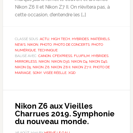
Nikon Z6 II et Nikon Z7 II. On n’évitera pas, à
cette occasion, d’entendre les […]
CLASSÉ SOUS :
ACTU
,
HIGH TECH
,
HYBRIDES
,
MATÉRIELS
,
NEWS
,
NIKON
,
PHOTO
,
PHOTO DE CONCERTS
,
PHOTO
NUMÉRIQUE
,
TECHNIQUE
BALISÉ AVEC :
CANON
,
CFEXPRESS
,
FUJIFILM
,
HYBRIDES
,
MIRRORLESS
,
NIKON
,
NIKON D3S
,
NIKON D4
,
NIKON D4S
,
NIKON D5
,
NIKON Z6
,
NIKON Z6 II
,
NIKON Z7 II
,
PHOTO DE
MARIAGE
,
SONY
,
VISÉE RÉELLE
,
XQD
Nikon Z6 aux Vieilles
Charrues 2019. Symphonie
du nouveau monde.
26 AOÛT 2019
BY
HERVÉ LE GALL