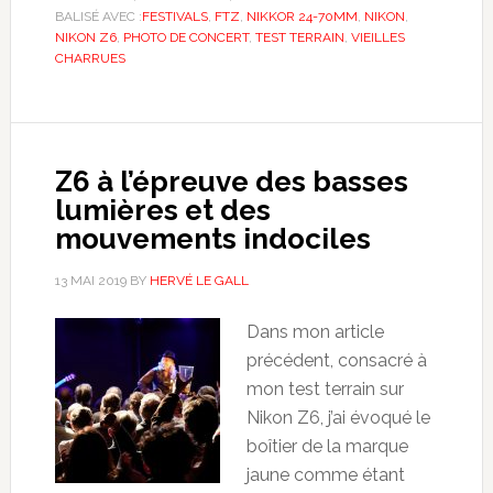
BALISÉ AVEC :
FESTIVALS
,
FTZ
,
NIKKOR 24-70MM
,
NIKON
,
NIKON Z6
,
PHOTO DE CONCERT
,
TEST TERRAIN
,
VIEILLES
CHARRUES
Z6 à l’épreuve des basses
lumières et des
mouvements indociles
13 MAI 2019
BY
HERVÉ LE GALL
Dans mon article
précédent, consacré à
mon test terrain sur
Nikon Z6, j’ai évoqué le
boîtier de la marque
jaune comme étant