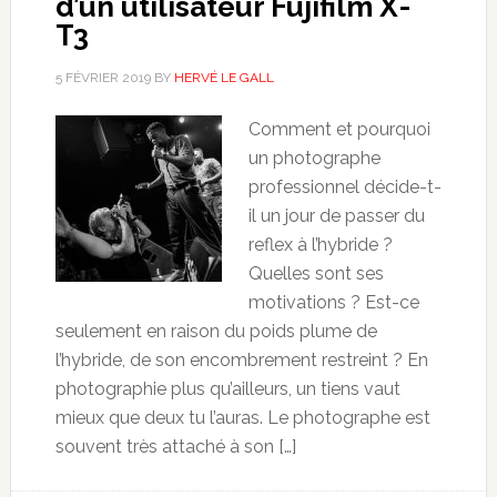
d’un utilisateur Fujifilm X-
T3
5 FÉVRIER 2019
BY
HERVÉ LE GALL
Comment et pourquoi
un photographe
professionnel décide-t-
il un jour de passer du
reflex à l’hybride ?
Quelles sont ses
motivations ? Est-ce
seulement en raison du poids plume de
l’hybride, de son encombrement restreint ? En
photographie plus qu’ailleurs, un tiens vaut
mieux que deux tu l’auras. Le photographe est
souvent très attaché à son […]