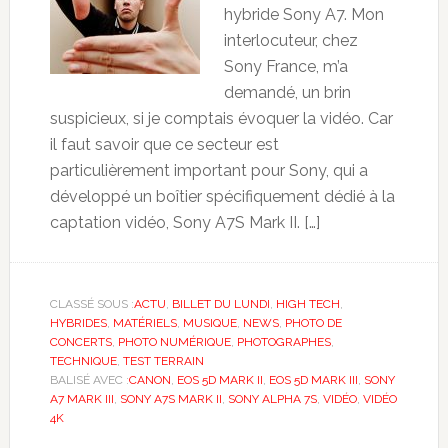
hybride Sony A7. Mon
interlocuteur, chez
Sony France, m’a
demandé, un brin
suspicieux, si je comptais évoquer la vidéo. Car
il faut savoir que ce secteur est
particulièrement important pour Sony, qui a
développé un boîtier spécifiquement dédié à la
captation vidéo, Sony A7S Mark II. […]
CLASSÉ SOUS :
ACTU
,
BILLET DU LUNDI
,
HIGH TECH
,
HYBRIDES
,
MATÉRIELS
,
MUSIQUE
,
NEWS
,
PHOTO DE
CONCERTS
,
PHOTO NUMÉRIQUE
,
PHOTOGRAPHES
,
TECHNIQUE
,
TEST TERRAIN
BALISÉ AVEC :
CANON
,
EOS 5D MARK II
,
EOS 5D MARK III
,
SONY
A7 MARK III
,
SONY A7S MARK II
,
SONY ALPHA 7S
,
VIDÉO
,
VIDÉO
4K