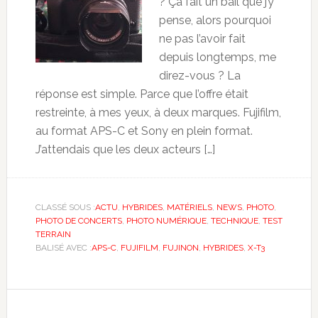
? Ça fait un bail que j’y
pense, alors pourquoi
ne pas l’avoir fait
depuis longtemps, me
direz-vous ? La
réponse est simple. Parce que l’offre était
restreinte, à mes yeux, à deux marques. Fujifilm,
au format APS-C et Sony en plein format.
J’attendais que les deux acteurs […]
CLASSÉ SOUS :
ACTU
,
HYBRIDES
,
MATÉRIELS
,
NEWS
,
PHOTO
,
PHOTO DE CONCERTS
,
PHOTO NUMÉRIQUE
,
TECHNIQUE
,
TEST
TERRAIN
BALISÉ AVEC :
APS-C
,
FUJIFILM
,
FUJINON
,
HYBRIDES
,
X-T3