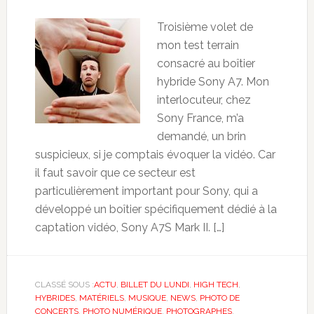
Troisième volet de
mon test terrain
consacré au boîtier
hybride Sony A7. Mon
interlocuteur, chez
Sony France, m’a
demandé, un brin
suspicieux, si je comptais évoquer la vidéo. Car
il faut savoir que ce secteur est
particulièrement important pour Sony, qui a
développé un boîtier spécifiquement dédié à la
captation vidéo, Sony A7S Mark II. […]
CLASSÉ SOUS :
ACTU
,
BILLET DU LUNDI
,
HIGH TECH
,
HYBRIDES
,
MATÉRIELS
,
MUSIQUE
,
NEWS
,
PHOTO DE
CONCERTS
,
PHOTO NUMÉRIQUE
,
PHOTOGRAPHES
,