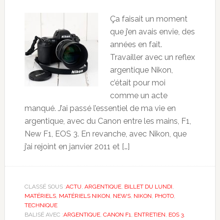
Ça faisait un moment
que j’en avais envie, des
années en fait.
Travailler avec un reflex
argentique Nikon,
c’était pour moi
comme un acte
manqué. J’ai passé l’essentiel de ma vie en
argentique, avec du Canon entre les mains, F1,
New F1, EOS 3. En revanche, avec Nikon, que
j’ai rejoint en janvier 2011 et […]
CLASSÉ SOUS :
ACTU
,
ARGENTIQUE
,
BILLET DU LUNDI
,
MATÉRIELS
,
MATÉRIELS NIKON
,
NEWS
,
NIKON
,
PHOTO
,
TECHNIQUE
BALISÉ AVEC :
ARGENTIQUE
,
CANON F1
,
ENTRETIEN
,
EOS 3
,