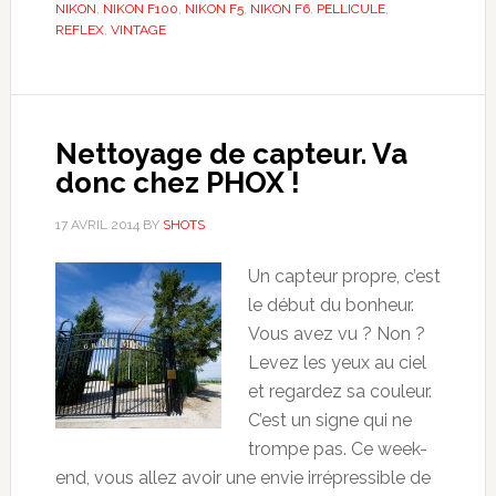
NIKON
,
NIKON F100
,
NIKON F5
,
NIKON F6
,
PELLICULE
,
REFLEX
,
VINTAGE
Nettoyage de capteur. Va
donc chez PHOX !
17 AVRIL 2014
BY
SHOTS
Un capteur propre, c’est
le début du bonheur.
Vous avez vu ? Non ?
Levez les yeux au ciel
et regardez sa couleur.
C’est un signe qui ne
trompe pas. Ce week-
end, vous allez avoir une envie irrépressible de