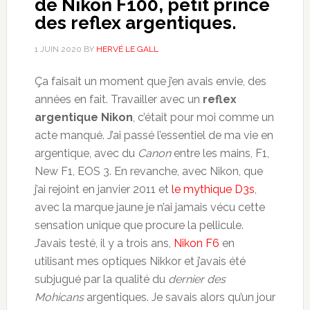
de Nikon F100, petit prince
des reflex argentiques.
1 JUIN 2020
BY
HERVÉ LE GALL
Ça faisait un moment que j’en avais envie, des
années en fait. Travailler avec un
reflex
argentique Nikon
, c’était pour moi comme un
acte manqué. J’ai passé l’essentiel de ma vie en
argentique, avec du
Canon
entre les mains, F1,
New F1, EOS 3. En revanche, avec Nikon, que
j’ai rejoint en janvier 2011 et
le mythique D3s
,
avec la marque jaune je n’ai jamais vécu cette
sensation unique que procure la pellicule.
J’avais testé, il y a trois ans,
Nikon F6
en
utilisant mes optiques Nikkor et j’avais été
subjugué par la qualité du
dernier des
Mohicans
argentiques. Je savais alors qu’un jour