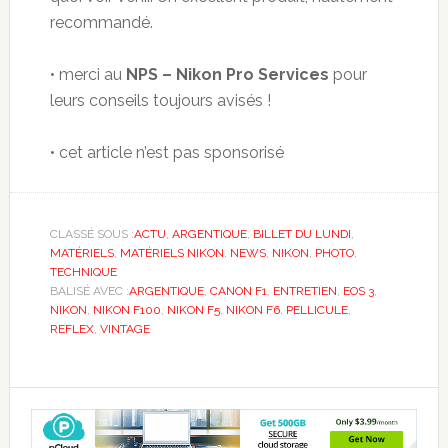
recommandé.
• merci au
NPS – Nikon Pro Services
pour
leurs conseils toujours avisés !
• cet article n’est pas sponsorisé
CLASSÉ SOUS :
ACTU
,
ARGENTIQUE
,
BILLET DU LUNDI
,
MATÉRIELS
,
MATÉRIELS NIKON
,
NEWS
,
NIKON
,
PHOTO
,
TECHNIQUE
BALISÉ AVEC :
ARGENTIQUE
,
CANON F1
,
ENTRETIEN
,
EOS 3
,
NIKON
,
NIKON F100
,
NIKON F5
,
NIKON F6
,
PELLICULE
,
REFLEX
,
VINTAGE