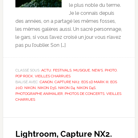
le plus noble du terme.
Je le connais depuis
des années, on a partagé les mêmes fosses,
les mêmes galères aussi. Un sacré personnage,
le gars, si vous l’avez croisé un jour vous n’avez
pas pu l’oublier. Son […]
CLASSÉ SOUS :
ACTU
,
FESTIVALS
,
MUSIQUE
,
NEWS
,
PHOTO
,
POP ROCK
,
VIEILLES CHARRUES
BALISÉ AVEC :
CANON
,
CAPTURE NX2
,
EOS 1D MARK III
,
EOS
20D
,
NIKON
,
NIKON D3S
,
NIKON D4
,
NIKON D4S
,
PHOTOGRAPHE ANIMALIER
,
PHOTOS DE CONCERTS
,
VIEILLES
CHARRUES
Lightroom, Capture NX2.