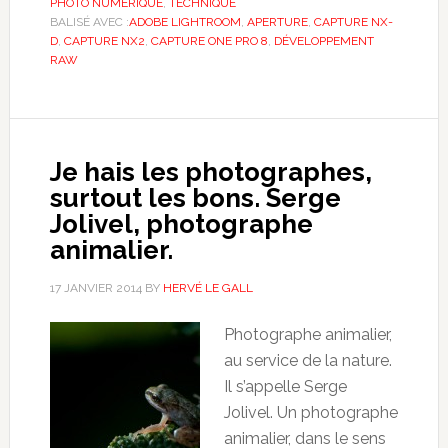
PHOTO NUMÉRIQUE
,
TECHNIQUE
BALISÉ AVEC :
ADOBE LIGHTROOM
,
APERTURE
,
CAPTURE NX-
D
,
CAPTURE NX2
,
CAPTURE ONE PRO 8
,
DÉVELOPPEMENT
RAW
Je hais les photographes,
surtout les bons. Serge
Jolivel, photographe
animalier.
17 JANVIER 2014
BY
HERVÉ LE GALL
Photographe animalier,
au service de la nature.
Il s’appelle Serge
Jolivel. Un photographe
animalier, dans le sens