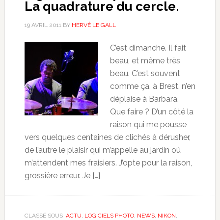
La quadrature du cercle.
19 AVRIL 2011
BY
HERVÉ LE GALL
C’est dimanche. Il fait
beau, et même très
beau. C’est souvent
comme ça, à Brest, n’en
déplaise à Barbara.
Que faire ? D’un côté la
raison qui me pousse
vers quelques centaines de clichés à dérusher,
de l’autre le plaisir qui m’appelle au jardin où
m’attendent mes fraisiers. J’opte pour la raison,
grossière erreur. Je […]
CLASSÉ SOUS :
ACTU
,
LOGICIELS PHOTO
,
NEWS
,
NIKON
,