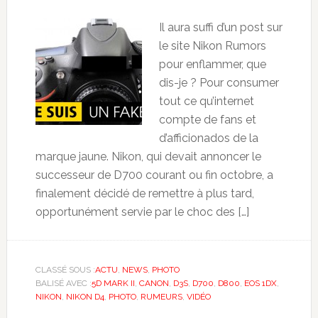
Il aura suffi d’un post sur
le site Nikon Rumors
pour enflammer, que
dis-je ? Pour consumer
tout ce qu’internet
compte de fans et
d’afficionados de la
marque jaune. Nikon, qui devait annoncer le
successeur de D700 courant ou fin octobre, a
finalement décidé de remettre à plus tard,
opportunément servie par le choc des […]
CLASSÉ SOUS :
ACTU
,
NEWS
,
PHOTO
BALISÉ AVEC :
5D MARK II
,
CANON
,
D3S
,
D700
,
D800
,
EOS 1DX
,
NIKON
,
NIKON D4
,
PHOTO
,
RUMEURS
,
VIDÉO