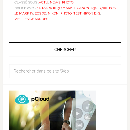
CLASSÉ SOUS :
ACTU
,
NEWS
,
PHOTO
BALISÉ AVEC :
1D MARK III
,
5D MARK II
,
CANON
,
D3S
,
D700
,
EOS
1D MARK IV
,
EOS 7D
,
NIKON
,
PHOTO
,
TEST NIKON D3S
,
VIEILLES CHARRUES
CHERCHER