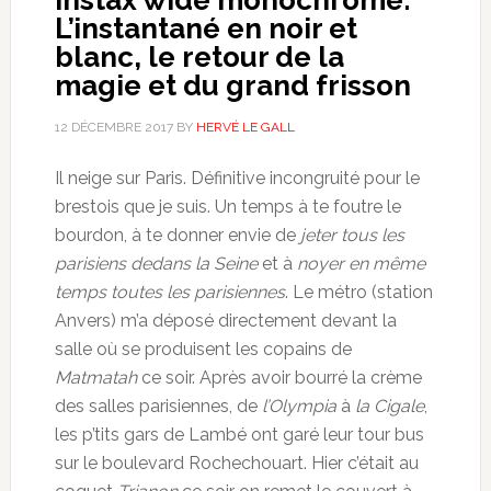
L’instantané en noir et
blanc, le retour de la
magie et du grand frisson
12 DÉCEMBRE 2017
BY
HERVÉ LE GALL
Il neige sur Paris. Définitive incongruité pour le
brestois que je suis. Un temps à te foutre le
bourdon, à te donner envie de
jeter tous les
parisiens dedans la Seine
et à
noyer en même
temps toutes les parisiennes
. Le métro (station
Anvers) m’a déposé directement devant la
salle où se produisent les copains de
Matmatah
ce soir. Après avoir bourré la crème
des salles parisiennes, de
l’Olympia
à
la Cigale
,
les p’tits gars de Lambé ont garé leur tour bus
sur le boulevard Rochechouart. Hier c’était au