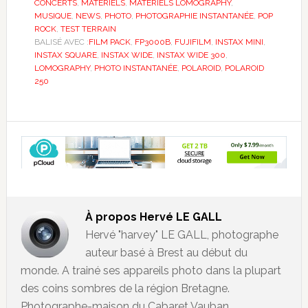
CONCERTS
,
MATÉRIELS
,
MATÉRIELS LOMOGRAPHY
,
MUSIQUE
,
NEWS
,
PHOTO
,
PHOTOGRAPHIE INSTANTANÉE
,
POP
ROCK
,
TEST TERRAIN
BALISÉ AVEC :
FILM PACK
,
FP3000B
,
FUJIFILM
,
INSTAX MINI
,
INSTAX SQUARE
,
INSTAX WIDE
,
INSTAX WIDE 300
,
LOMOGRAPHY
,
PHOTO INSTANTANÉE
,
POLAROID
,
POLAROID
250
À propos
Hervé LE GALL
Hervé "harvey" LE GALL, photographe
auteur basé à Brest au début du
monde. A trainé ses appareils photo dans la plupart
des coins sombres de la région Bretagne.
Photographe-maison du Cabaret Vauban,