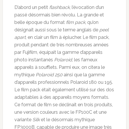
D’abord un petit
flashback
, l’évocation d’un
passé désormais bien révolu. La grande et
belle époque du format
film pack
, qu’on
désignait aussi sous le terme anglais de
peel
apart
, en clair un film à éplucher. Le film pack,
produit pendant de très nombreuses années
par Fujifilm, équipait la gamme d’appareils
photo instantanés
Polaroid
, les fameux
appareils à soufflets. Parmi eux, on citera le
mythique
Polaroid 250
ainsi que la gamme
d’appareils professionnels Polaroid 180 ou 195.
Le film pack était également utilisé sur des dos
adaptables à des appareils moyens formats.
Ce format de film se déclinait en trois produits,
une version couleurs avec le FP100C et une
variante
Silk
et le désormais mythique
FP3000B, capable de produire une image très