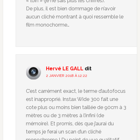
« loin » (je ne sais plus les chiffres).
De plus, il est bien dommage de n’avoir
aucun cliché montrant à quoi ressemble le
film monochorme…
Hervé LE GALL
dit
2 JANVIER 2018 À 12:22
C’est carrément exact, le terme d’autofocus
est inapproprié. Instax Wide 300 fait une
cote plus ou moins bien taillée de 90cm à 3
mètres ou de 3 mètres à l’infini (de
mémoire). Et promis, dès que j’aurai du
temps je ferai un scan d’un cliché
monochrome ! Du point de vue qualitatif,