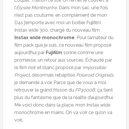
coquet
Trianon
ce soir on remet le couvert à
l’
Élysée Montmartre
. Dans mon sac, une fois
n’est pas coutume, en complément de mon
D4s j’emporte avec moi un boîtier Fujifilm
Instax wide 300, chargé du nouveau film
Instax wide monochrome
. Pour l’amateur du
film pack que je suis, ce nouveau film proposé
aujourd’hui par
Fujifilm
sonne comme une
promesse, un retour aux sources. Échaudé par
le film noir et blanc proposé par
Impossible
Project
, désormais rebaptisé
Polaroid Originals
,
je demande à voir. Parce que de vous à moi,
retrouver le grand frisson du
FP3000B
, ça tient
plus du fantasme que de la réalité d’aujourd’hui.
Me voici donc dans la place, mon Instax wide
monochrome en mains. On va voir ce qu’on va
voir…