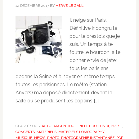
12 DÉCEMBRE 2017
BY
HERVÉ LE GALL
Il neige sur Paris.
Définitive incongruité
pour le brestois que je
suis. Un temps à te
foutre le bourdon, à te
donner envie de jeter
tous les parisiens
dedans la Seine et à noyer en même temps
toutes les parisiennes. Le métro (station
Anvers) m’a déposé directement devant la
salle où se produisent les copains […]
CLASSÉ SOUS :
ACTU
,
ARGENTIQUE
,
BILLET DU LUNDI
,
BREST
,
CONCERTS
,
MATÉRIELS
,
MATÉRIELS LOMOGRAPHY
,
MUSIQUE
,
NEWS
,
PHOTO
,
PHOTOGRAPHIE INSTANTANÉE
,
POP