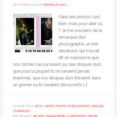
28 FÉVRIER 2012
BY
HERVÉ LE GALL
Faire des photos c’est
bien, mais pour aller où
? Je me souviens de la
remarque d’un
photographe, un brin
désabusé, qui m’avait
dit en substance que
nos clichés s’accumulent sur des disques durs,
que pour la plupart ils ne seraient jamais
imprimés, que nos disques durs finiraient dans
un grenier où ils seraient découverts […]
CLASSÉ SOUS :
ACTU
,
NEWS
,
PHOTO
,
PUBLICATIONS
,
VIEILLES
CHARRUES
BALISÉ AVEC :
BLURB
,
DIGIGRAPHIE
,
LIVRE PHOTO
,
NIKON
,