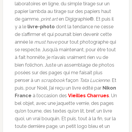
laboratoires en ligne, du simple tirage sur un
papier lambda au tirage sur des papiers haut
de gamme,
print art
en Digigraphie®. Et puis il
y a le
livre-photo
dont la tendance ne cesse
de s’affirmer et qui pourrait bien devenir cette
année le
must have
pour tout photographe qui
se respecte. Jusqu’à maintenant, pour être tout
à fait honnête, je n’avais vraiment rien vu de
bien folichon. Juste un assemblage de photos
posées sur des pages qui me faisait plus
penser à un
scrapbook
façon
Tata Lucienne
. Et
puis, pour Noël, j’ai reçu un livre édité par
Nikon
France
à l’occasion des
Vieilles Charrues
. Un
bel objet, avec une jaquette vernie, des pages
qu’on tourne, des textes qu’on lit, bref, un livre
quoi, un vrai bouquin. Et puis, tout à la fin, sur la
toute dernière page, un petit logo bleu et un