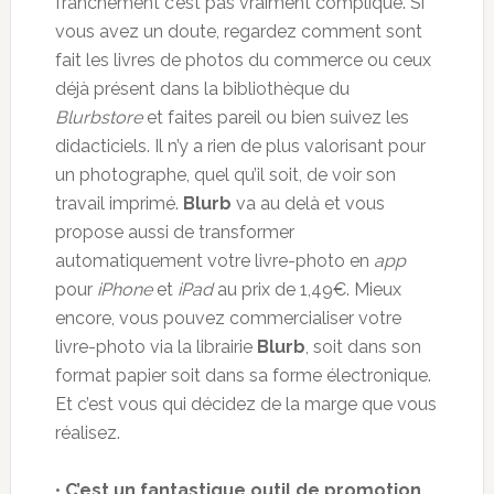
franchement c’est pas vraiment compliqué. Si
vous avez un doute, regardez comment sont
fait les livres de photos du commerce ou ceux
déjà présent dans la bibliothèque du
Blurbstore
et faites pareil ou bien suivez les
didacticiels. Il n’y a rien de plus valorisant pour
un photographe, quel qu’il soit, de voir son
travail imprimé.
Blurb
va au delà et vous
propose aussi de transformer
automatiquement votre livre-photo en
app
pour
iPhone
et
iPad
au prix de 1,49€. Mieux
encore, vous pouvez commercialiser votre
livre-photo via la librairie
Blurb
, soit dans son
format papier soit dans sa forme électronique.
Et c’est vous qui décidez de la marge que vous
réalisez.
•
C’est un fantastique outil de promotion.