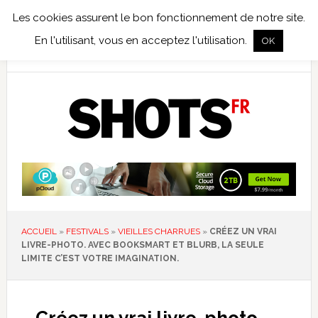
Les cookies assurent le bon fonctionnement de notre site.
TEST TERRAIN
PHOTO NUMÉRIQUE
PHOTO ARGENTIQUE
En l'utilisant, vous en acceptez l'utilisation.
OK
PUBLICATIONS
NIKON
TIRAGES LIMITÉS
ACCUEIL
»
FESTIVALS
»
VIEILLES CHARRUES
»
CRÉEZ UN VRAI
LIVRE-PHOTO. AVEC BOOKSMART ET BLURB, LA SEULE
LIMITE C’EST VOTRE IMAGINATION.
Créez un vrai livre-photo.