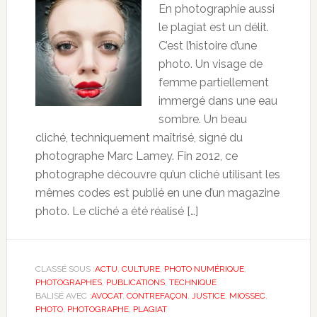
En photographie aussi
le plagiat est un délit.
C’est l’histoire d’une
photo. Un visage de
femme partiellement
immergé dans une eau
sombre. Un beau
cliché, techniquement maîtrisé, signé du
photographe Marc Lamey. Fin 2012, ce
photographe découvre qu’un cliché utilisant les
mêmes codes est publié en une d’un magazine
photo. Le cliché a été réalisé […]
CLASSÉ SOUS :
ACTU
,
CULTURE
,
PHOTO NUMÉRIQUE
,
PHOTOGRAPHES
,
PUBLICATIONS
,
TECHNIQUE
BALISÉ AVEC :
AVOCAT
,
CONTREFAÇON
,
JUSTICE
,
MIOSSEC
,
PHOTO
,
PHOTOGRAPHE
,
PLAGIAT