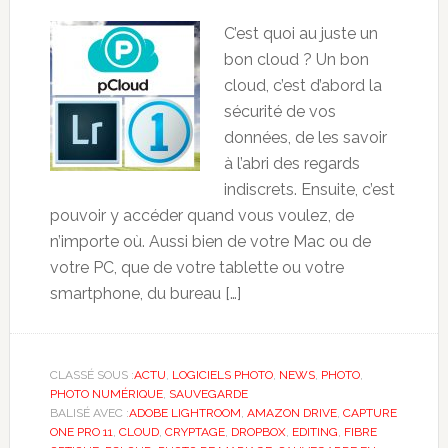
C’est quoi au juste un
bon cloud ? Un bon
cloud, c’est d’abord la
sécurité de vos
données, de les savoir
à l’abri des regards
indiscrets. Ensuite, c’est
pouvoir y accéder quand vous voulez, de
n’importe où. Aussi bien de votre Mac ou de
votre PC, que de votre tablette ou votre
smartphone, du bureau […]
CLASSÉ SOUS :
ACTU
,
LOGICIELS PHOTO
,
NEWS
,
PHOTO
,
PHOTO NUMÉRIQUE
,
SAUVEGARDE
BALISÉ AVEC :
ADOBE LIGHTROOM
,
AMAZON DRIVE
,
CAPTURE
ONE PRO 11
,
CLOUD
,
CRYPTAGE
,
DROPBOX
,
EDITING
,
FIBRE