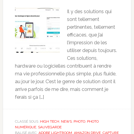
Il y des solutions qui
sont tellement
pertinentes, tellement
efficaces, que j’ai
l’impression de les
utiliser depuis toujours.
Ces solutions,
hardware ou logicielles contribuent à rendre
ma vie professionnelle plus simple, plus fluide,
au jour le jour. C’est le genre de solution dont il
arrive parfois de me dire, mais comment je
ferais si ça […]
CLASSÉ SOUS :
HIGH TECH
,
NEWS
,
PHOTO
,
PHOTO
NUMÉRIQUE
,
SAUVEGARDE
BALISÉ AVEC :
ADOBE LIGHTROOM
,
AMAZON DRIVE
,
CAPTURE