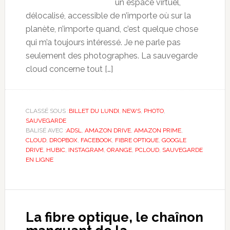
un espace virtuel,
délocalisé, accessible de n’importe où sur la
planète, n’importe quand, c’est quelque chose
qui m’a toujours intéressé. Je ne parle pas
seulement des photographes. La sauvegarde
cloud concerne tout […]
CLASSÉ SOUS :
BILLET DU LUNDI
,
NEWS
,
PHOTO
,
SAUVEGARDE
BALISÉ AVEC :
ADSL
,
AMAZON DRIVE
,
AMAZON PRIME
,
CLOUD
,
DROPBOX
,
FACEBOOK
,
FIBRE OPTIQUE
,
GOOGLE
DRIVE
,
HUBIC
,
INSTAGRAM
,
ORANGE
,
PCLOUD
,
SAUVEGARDE
EN LIGNE
La fibre optique, le chaînon