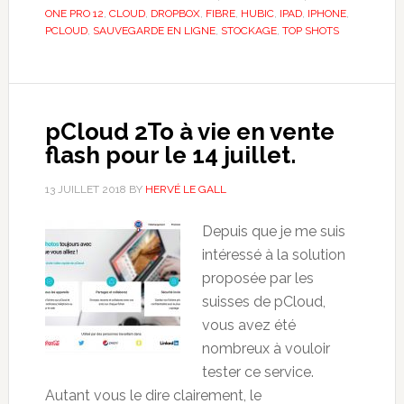
ONE PRO 12
,
CLOUD
,
DROPBOX
,
FIBRE
,
HUBIC
,
IPAD
,
IPHONE
,
PCLOUD
,
SAUVEGARDE EN LIGNE
,
STOCKAGE
,
TOP SHOTS
pCloud 2To à vie en vente
flash pour le 14 juillet.
13 JUILLET 2018
BY
HERVÉ LE GALL
Depuis que je me suis
intéressé à la solution
proposée par les
suisses de pCloud,
vous avez été
nombreux à vouloir
tester ce service.
Autant vous le dire clairement, le