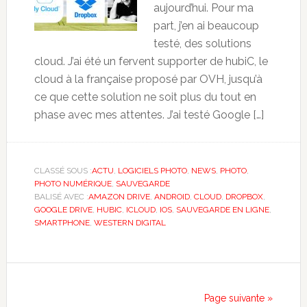
aujourd’hui. Pour ma
part, j’en ai beaucoup
testé, des solutions
cloud. J’ai été un fervent supporter de hubiC, le
cloud à la française proposé par OVH, jusqu’à
ce que cette solution ne soit plus du tout en
phase avec mes attentes. J’ai testé Google […]
CLASSÉ SOUS :
ACTU
,
LOGICIELS PHOTO
,
NEWS
,
PHOTO
,
PHOTO NUMÉRIQUE
,
SAUVEGARDE
BALISÉ AVEC :
AMAZON DRIVE
,
ANDROID
,
CLOUD
,
DROPBOX
,
GOOGLE DRIVE
,
HUBIC
,
ICLOUD
,
IOS
,
SAUVEGARDE EN LIGNE
,
SMARTPHONE
,
WESTERN DIGITAL
Page suivante »