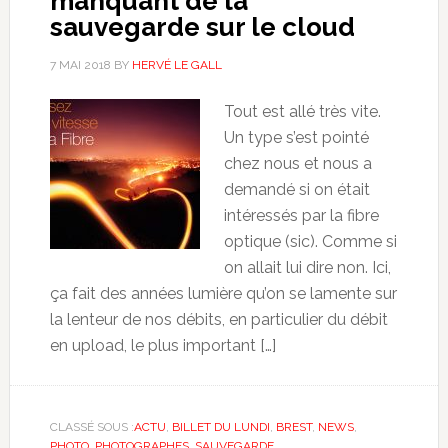
manquant de la
sauvegarde sur le cloud
7 MAI 2018
BY
HERVÉ LE GALL
Tout est allé très vite.
Un type s’est pointé
chez nous et nous a
demandé si on était
intéressés par la fibre
optique (sic). Comme si
on allait lui dire non. Ici,
ça fait des années lumière qu’on se lamente sur
la lenteur de nos débits, en particulier du débit
en upload, le plus important […]
CLASSÉ SOUS :
ACTU
,
BILLET DU LUNDI
,
BREST
,
NEWS
,
PHOTO
,
PHOTOGRAPHES
,
SAUVEGARDE