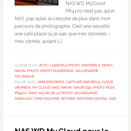
NAS WD MyCloud
PR4100 n’est pas qu’un
NAS, pas qu’un accessoire de plus dans mon
parcours de photographe. C’est une sécurité,
une safe place où je sais que mes données –
mes clichés, autant […]
CLASSÉ SOUS :
ACTU
,
LOGICIELS PHOTO
,
MATÉRIELS
,
NEWS
,
NIKON
,
PHOTO
,
PHOTO NUMÉRIQUE
,
SAUVEGARDE
,
TECHNIQUE
BALISÉ AVEC :
AMAZON DRIVE
,
CAPTURE ONE PRO 9
,
CLOUD
,
DROPBOX
,
MY CLOUD
,
NAS
,
NIKON
,
NIKON D4S
,
PHOTO
,
PLEX
,
PR4100
,
RAID
,
SALON DE LA PHOTO
,
SAUVEGARDE
,
SYNOLOGY
,
TIME MACHINE
,
WD RED
,
WESTERN DIGITAL
,
XQD