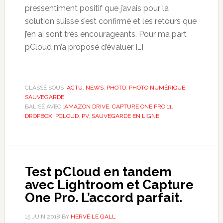
pressentiment positif que j’avais pour la
solution suisse s’est confirmé et les retours que
j’en ai sont très encourageants. Pour ma part
pCloud m’a proposé d’évaluer […]
CLASSÉ SOUS :
ACTU
,
NEWS
,
PHOTO
,
PHOTO NUMÉRIQUE
,
SAUVEGARDE
BALISÉ AVEC :
AMAZON DRIVE
,
CAPTURE ONE PRO 11
,
DROPBOX
,
PCLOUD
,
PV
,
SAUVEGARDE EN LIGNE
Test pCloud en tandem
avec Lightroom et Capture
One Pro. L’accord parfait.
15 JUIN 2018
BY
HERVÉ LE GALL