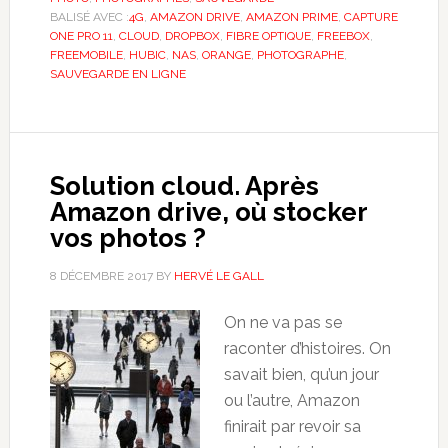
BALISÉ AVEC :
4G
,
AMAZON DRIVE
,
AMAZON PRIME
,
CAPTURE
ONE PRO 11
,
CLOUD
,
DROPBOX
,
FIBRE OPTIQUE
,
FREEBOX
,
FREEMOBILE
,
HUBIC
,
NAS
,
ORANGE
,
PHOTOGRAPHE
,
SAUVEGARDE EN LIGNE
Solution cloud. Après
Amazon drive, où stocker
vos photos ?
8 DÉCEMBRE 2017
BY
HERVÉ LE GALL
On ne va pas se
raconter d’histoires. On
savait bien, qu’un jour
ou l’autre, Amazon
finirait par revoir sa