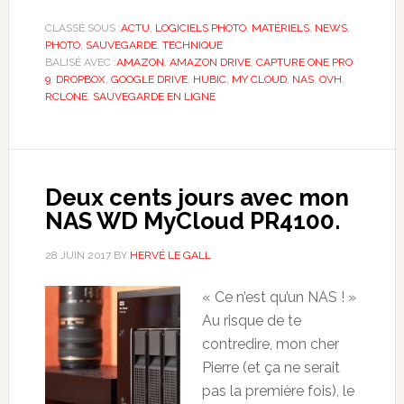
CLASSÉ SOUS :
ACTU
,
LOGICIELS PHOTO
,
MATÉRIELS
,
NEWS
,
PHOTO
,
SAUVEGARDE
,
TECHNIQUE
BALISÉ AVEC :
AMAZON
,
AMAZON DRIVE
,
CAPTURE ONE PRO
9
,
DROPBOX
,
GOOGLE DRIVE
,
HUBIC
,
MY CLOUD
,
NAS
,
OVH
,
RCLONE
,
SAUVEGARDE EN LIGNE
Deux cents jours avec mon
NAS WD MyCloud PR4100.
28 JUIN 2017
BY
HERVÉ LE GALL
« Ce n’est qu’un NAS ! »
Au risque de te
contredire, mon cher
Pierre (et ça ne serait
pas la première fois), le