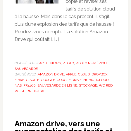
copie et réviser ses
tarifs de solution cloud
à la hausse. Mais dans le cas présent, il s’agit
plus d’une explosion des tarifs que de hausse !
Rendez-vous compte. La solution Amazon
Drive qui coûtait il […]
CLASSÉ SOUS :
ACTU
,
NEWS
,
PHOTO
,
PHOTO NUMÉRIQUE
,
SAUVEGARDE
BALISÉ AVEC :
AMAZON DRIVE
,
APPLE
,
CLOUD
,
DROPBOX
,
FIBRE
,
G SUITE
,
GOOGLE
,
GOOGLE DRIVE
,
HUBIC
,
ICLOUD
,
NAS
,
PR4100
,
SAUVEGARDE EN LIGNE
,
STOCKAGE
,
WD RED
,
WESTERN DIGITAL
Amazon drive, vers une