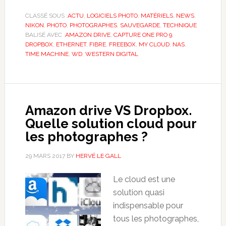
CLASSÉ SOUS :
ACTU
,
LOGICIELS PHOTO
,
MATÉRIELS
,
NEWS
,
NIKON
,
PHOTO
,
PHOTOGRAPHES
,
SAUVEGARDE
,
TECHNIQUE
BALISÉ AVEC :
AMAZON DRIVE
,
CAPTURE ONE PRO 9
,
DROPBOX
,
ETHERNET
,
FIBRE
,
FREEBOX
,
MY CLOUD
,
NAS
,
TIME MACHINE
,
WD
,
WESTERN DIGITAL
Amazon drive VS Dropbox.
Quelle solution cloud pour
les photographes ?
29 MARS 2017
BY
HERVÉ LE GALL
Le cloud est une
solution quasi
indispensable pour
tous les photographes,