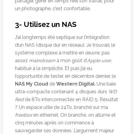
partager, gérer en temps réel son travail, pour
un photographe, c’est confortable.
3- Utilisez un NAS
J’ai longtemps été septique sur l’intégration
d’un NAS (disque dur en réseau). Je trouvais le
système complexe à mettre en œuvre, pas
assez
mainstream
à mon goût d’
Apple user
,
habitué à la simplicité. Et puis j’ai eu
l’opportunité de tester, en décembre dernier, le
NAS My Cloud
de
Western Digital
. Une baie
ultra-compacte contenant 4 disques durs
WD
Red
de 8To interconnectés en RAID 5. Résultat
? Un espace utile de 24To, branché sur ma
freebox
en ethernet. On branche, on allume et
cinq minutes après on commence à
sauvegarder ses données. L’argument majeur