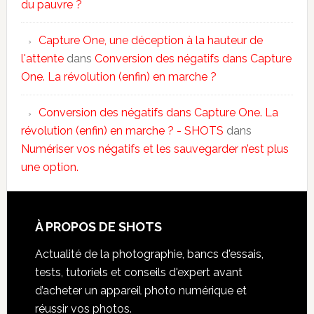
du pauvre ?
Capture One, une déception à la hauteur de
l'attente
dans
Conversion des négatifs dans Capture
One. La révolution (enfin) en marche ?
Conversion des négatifs dans Capture One. La
révolution (enfin) en marche ? - SHOTS
dans
Numériser vos négatifs et les sauvegarder n’est plus
une option.
À PROPOS DE SHOTS
Actualité de la photographie, bancs d'essais,
tests, tutoriels et conseils d'expert avant
d’acheter un appareil photo numérique et
réussir vos photos.