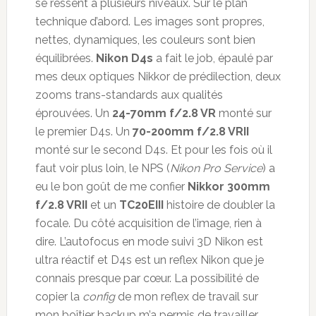
se ressent à plusieurs niveaux. Sur le plan
technique d’abord. Les images sont propres,
nettes, dynamiques, les couleurs sont bien
équilibrées.
Nikon D4s
a fait le job, épaulé par
mes deux optiques Nikkor de prédilection, deux
zooms trans-standards aux qualités
éprouvées. Un
24-70mm f/2.8 VR
monté sur
le premier D4s. Un
70-200mm f/2.8 VRII
monté sur le second D4s. Et pour les fois où il
faut voir plus loin, le NPS (
Nikon Pro Service
) a
eu le bon goût de me confier
Nikkor 300mm
f/2.8 VRII
et un
TC20EIII
histoire de doubler la
focale. Du côté acquisition de l’image, rien à
dire. L’autofocus en mode suivi 3D Nikon est
ultra réactif et D4s est un reflex Nikon que je
connais presque par cœur. La possibilité de
copier la
config
de mon reflex de travail sur
mon boîtier backup m’a permis de travailler