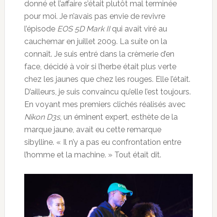
donné et l’affaire s’était plutôt mal terminée
pour moi. Je n’avais pas envie de revivre
l’épisode
EOS 5D Mark II
qui avait viré au
cauchemar en juillet 2009. La suite on la
connaît. Je suis entré dans la crèmerie d’en
face, décidé à voir si l’herbe était plus verte
chez les jaunes que chez les rouges. Elle l’était.
D’ailleurs, je suis convaincu qu’elle l’est toujours.
En voyant mes premiers clichés réalisés avec
Nikon D3s
, un éminent expert, esthète de la
marque jaune, avait eu cette remarque
sibylline. « Il n’y a pas eu confrontation entre
l’homme et la machine. » Tout était dit.