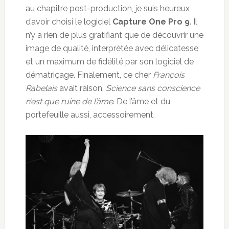
au chapitre post-production, je suis heureux
d’avoir choisi le logiciel
Capture One Pro 9
. Il
n’y a rien de plus gratifiant que de découvrir une
image de qualité, interprétée avec délicatesse
et un maximum de fidélité par son logiciel de
dématriçage. Finalement, ce cher
François
Rabelais
avait raison.
Science sans conscience
n’est que ruine de l’âme
. De l’âme et du
portefeuille aussi, accessoirement.