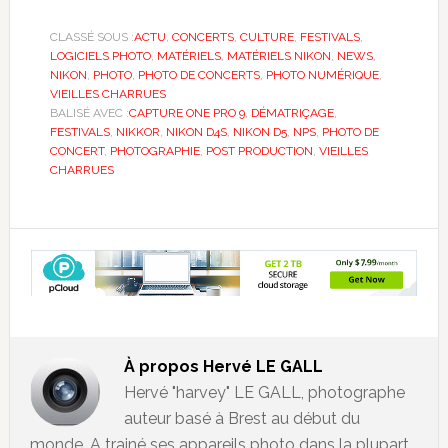
CLASSÉ SOUS :
ACTU
,
CONCERTS
,
CULTURE
,
FESTIVALS
,
LOGICIELS PHOTO
,
MATÉRIELS
,
MATÉRIELS NIKON
,
NEWS
,
NIKON
,
PHOTO
,
PHOTO DE CONCERTS
,
PHOTO NUMÉRIQUE
,
VIEILLES CHARRUES
BALISÉ AVEC :
CAPTURE ONE PRO 9
,
DÉMATRIÇAGE
,
FESTIVALS
,
NIKKOR
,
NIKON D4S
,
NIKON D5
,
NPS
,
PHOTO DE
CONCERT
,
PHOTOGRAPHIE
,
POST PRODUCTION
,
VIEILLES
CHARRUES
À propos
Hervé LE GALL
Hervé "harvey" LE GALL, photographe
auteur basé à Brest au début du
monde. A trainé ses appareils photo dans la plupart